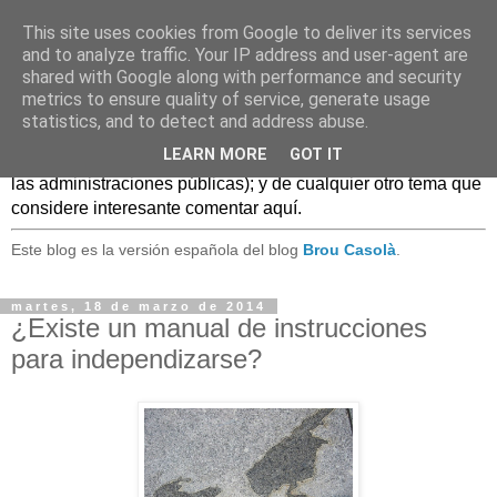
This site uses cookies from Google to deliver its services
Caldo Casero
and to analyze traffic. Your IP address and user-agent are
shared with Google along with performance and security
metrics to ensure quality of service, generate usage
Blog sobre experiencias, comentarios, noticias, anécdotas,
statistics, and to detect and address abuse.
... sobre lo que se conoce como
Web 2.0
y, en general, el
LEARN MORE
GOT IT
mundo de las TIC, (especialmente en el uso de estas TIC en
las administraciones públicas); y de cualquier otro tema que
considere interesante comentar aquí.
Este blog es la versión española del blog
Brou Casolà
.
martes, 18 de marzo de 2014
¿Existe un manual de instrucciones
para independizarse?