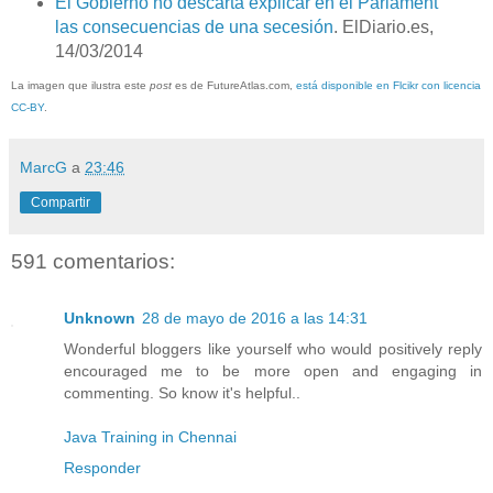
El Gobierno no descarta explicar en el Parlament
las consecuencias de una secesión
. ElDiario.es,
14/03/2014
La imagen que ilustra este
post
es de FutureAtlas.com,
está disponible en Flcikr con licencia
CC-BY
.
MarcG
a
23:46
Compartir
591 comentarios:
Unknown
28 de mayo de 2016 a las 14:31
Wonderful bloggers like yourself who would positively reply
encouraged me to be more open and engaging in
commenting. So know it's helpful..
Java Training in Chennai
Responder