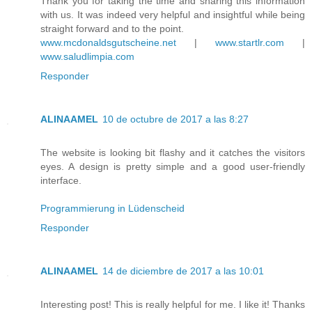
Thank you for taking the time and sharing this information
with us. It was indeed very helpful and insightful while being
straight forward and to the point.
www.mcdonaldsgutscheine.net
|
www.startlr.com
|
www.saludlimpia.com
Responder
ALINAAMEL
10 de octubre de 2017 a las 8:27
The website is looking bit flashy and it catches the visitors
eyes. A design is pretty simple and a good user-friendly
interface.
Programmierung in Lüdenscheid
Responder
ALINAAMEL
14 de diciembre de 2017 a las 10:01
Interesting post! This is really helpful for me. I like it! Thanks