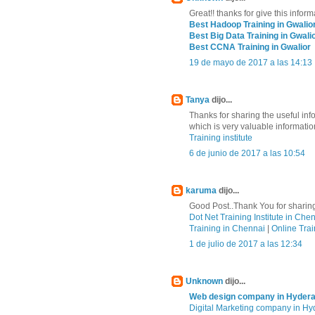
Great!! thanks for give this inform
Best Hadoop Training in Gwalio
Best Big Data Training in Gwali
Best CCNA Training in Gwalior
19 de mayo de 2017 a las 14:13
Tanya
dijo...
Thanks for sharing the useful in
which is very valuable informatio
Training institute
6 de junio de 2017 a las 10:54
karuma
dijo...
Good Post..Thank You for sharing
Dot Net Training Institute in Che
Training in Chennai
|
Online Trai
1 de julio de 2017 a las 12:34
Unknown
dijo...
Web design company in Hyder
Digital Marketing company in H