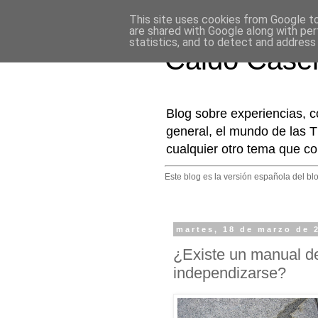
This site uses cookies from Google to 
are shared with Google along with per
statistics, and to detect and address
Caldo Case
Blog sobre experiencias, c
general, el mundo de las T
cualquier otro tema que co
Este blog es la versión española del bl
martes, 18 de marzo de 
¿Existe un manual de
independizarse?