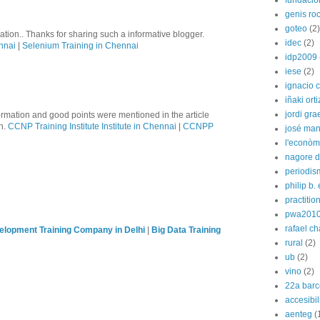
fundació
genis ro
goteo
(2)
tion.. Thanks for sharing such a informative blogger.
idec
(2)
nnai
|
Selenium Training in Chennai
idp2009
iese
(2)
ignacio 
iñaki orti
jordi gra
formation and good points were mentioned in the article
on.
CCNP Training Institute Institute in Chennai
|
CCNPP
josé man
l'econòm
nagore de
periodis
philip b.
practitio
pwa201
rafael c
lopment Training Company in Delhi
|
Big Data Training
rural
(2)
ub
(2)
vino
(2)
22a barc
accesibi
aenteg
(