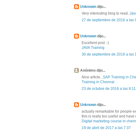
Unknown
dijo...
Very interesting blog to read..
Jav
27 de septiembre de 2016 a las 
Unknown
dijo...
Excellent post :-)
JAVA Training
30 de septiembre de 2016 a las 
Anónimo dijo...
Nice article...
SAP Training in Ch
Training in Chennai
23 de octubre de 2016 a las 8:11
Unknown
dijo...
actually remarkable for people e
this is really too useful and ha
Digital marketing course in chen
19 de abril de 2017 a las 7:37