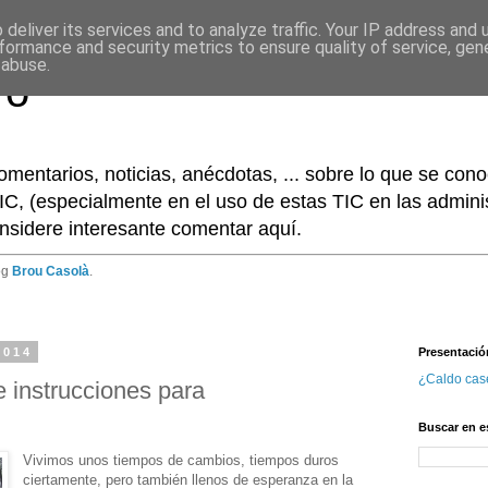
deliver its services and to analyze traffic. Your IP address and
formance and security metrics to ensure quality of service, ge
 abuse.
ro
omentarios, noticias, anécdotas, ... sobre lo que se co
IC, (especialmente en el uso de estas TIC en las adminis
nsidere interesante comentar aquí.
og
Brou Casolà
.
2014
Presentació
¿Caldo cas
 instrucciones para
Buscar en e
Vivimos unos tiempos de cambios, tiempos duros
ciertamente, pero también llenos de esperanza en la