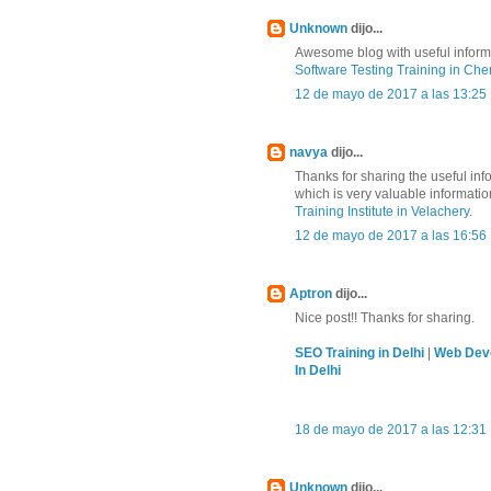
Unknown
dijo...
Awesome blog with useful informa
Software Testing Training in Che
12 de mayo de 2017 a las 13:25
navya
dijo...
Thanks for sharing the useful in
which is very valuable informati
Training Institute in Velachery
.
12 de mayo de 2017 a las 16:56
Aptron
dijo...
Nice post!! Thanks for sharing.
SEO Training in Delhi
|
Web Deve
In Delhi
18 de mayo de 2017 a las 12:31
Unknown
dijo...