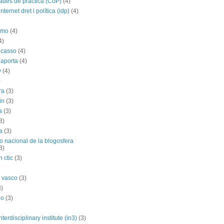
des de práctica (CoP)
(4)
nternet dret i política (idp)
(4)
imo
(4)
4)
icasso
(4)
 aporta
(4)
y
(4)
)
ra
(3)
in
(3)
a
(3)
3)
a
(3)
o nacional de la blogosfera
3)
 ctic
(3)
 vasco
(3)
3)
no
(3)
nterdisciplinary institute (in3)
(3)