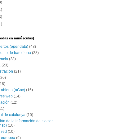
9)
1)
3)
1)
(todas en minúsculas)
iertos (opendata)
(48)
ento de barcelona
(28)
encia
(28)
a
(23)
stración
(21)
(20)
(18)
 abierto (oGov)
(16)
res web
(14)
ración
(12)
11)
tat de catalunya
(10)
ción de la información del sector
risp)
(10)
 red
(10)
 europea
(9)