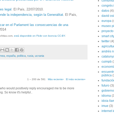
comunida
congrés i
es legal
. El País, 22/07/2010.
datos
(4)
ende la independencia, según la Generalitat
. El País,
david os
europa
(
icar en el Parlament las consecuencias de una
museo p
/2014
proyecto
smart cit
eAtlas.com,
está disponible en Flcikr con licencia CC-BY
.
twitter
(4
agricultu
andrés n
imea
,
españa
,
política
,
rusia
,
ucrania
cataluny
cuimpb
(
economí
encuentr
pública
(
1 – 200 de 591
Más reciente›
El más reciente»
fundación
futuro
(3)
f who would positively reply encouraged me to be more
gobierno
 So know it's helpful..
idioma
(
idoia lla
imue
(3)
internet i