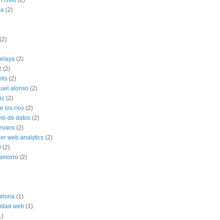
n civio
(2)
ca
(2)
(2)
celaya
(2)
z
(2)
ells
(2)
uel alonso
(2)
ic
(2)
 los ríos
(2)
mo de datos
(2)
 evans
(2)
ner web analytics
(2)
0
(2)
hamorro
(2)
elona
(1)
lidad web
(1)
1)