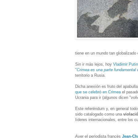
tiene en un mundo tan globalizado 
Sin ir más lejos, hoy
Vladimir Puti
"
Crimea es una parte fundamental 
territorio a Rusia.
Dicha anexión es fruto del apabulla
que se celebró en Crimea
el pasado
Ucrania para ir (algunos dicen "
vol
Este referéndum y, en general tod
sido catalogado como una
violaci
líderes internacionales, entre los 
Ayer el periodista francés
Jean-Ch