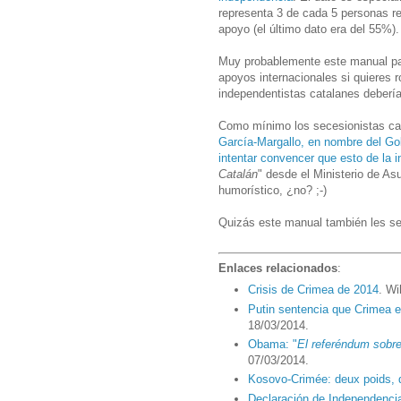
representa 3 de cada 5 personas r
apoyo (el último dato era del 55%).
Muy probablemente este manual par
apoyos internacionales si quieres 
independentistas catalanes deberían
Como mínimo los secesionistas cat
García-Margallo, en nombre del Go
intentar convencer que esto de la 
Catalán
" desde el Ministerio de A
humorístico, ¿no? ;-)
Quizás este manual también les se
Enlaces relacionados
:
Crisis de Crimea de 2014
. Wi
Putin sentencia que Crimea e
18/03/2014.
Obama: "
El referéndum sobre
07/03/2014.
Kosovo-Crimée: deux poids,
Declaración de Independencia