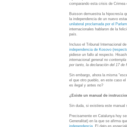
comparando esta crisis de Crimea 
Buisson demuestra la hipocresía qu
la independencia de un nuevo esta
unilateral proclamada por el Parla
internacionales hablaron de la feli
país.
Incluso el Tribunal Internacional d
independencia de Kosovo (respecto
pidiese un fallo al respecto. Hisash
internacional general no contempla
por tanto, la declaración del 17 de 
Sin embargo, ahora la misma "esce
el que otro pueblo, en este caso e
es ilegal y antes no?
¿Existe un manual de instruccio
Sin duda, si existiera este manual
Precisamente en Catalunya hoy se h
Generalitat) en la que se afirma q
independencia
. El dato es especia