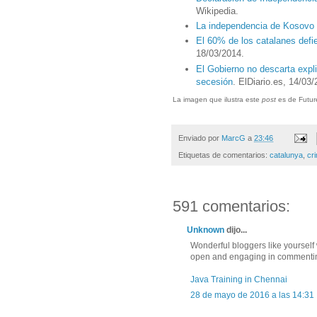
Wikipedia.
La independencia de Kosovo 
El 60% de los catalanes defi
18/03/2014.
El Gobierno no descarta expl
secesión
. ElDiario.es, 14/03
La imagen que ilustra este
post
es de Futur
Enviado por
MarcG
a
23:46
Etiquetas de comentarios:
catalunya
,
cr
591 comentarios:
Unknown
dijo...
Wonderful bloggers like yoursel
open and engaging in commenting.
Java Training in Chennai
28 de mayo de 2016 a las 14:31