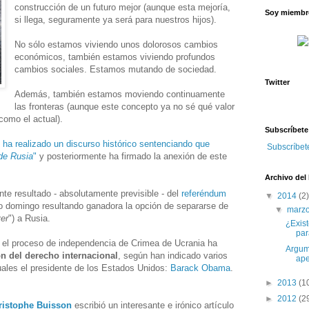
construcción de un futuro mejor (aunque esta mejoría,
Soy miembro
si llega, seguramente ya será para nuestros hijos).
No sólo estamos viviendo unos dolorosos cambios
económicos, también estamos viviendo profundos
cambios sociales. Estamos mutando de sociedad.
Twitter
Además, también estamos moviendo continuamente
las fronteras (aunque este concepto ya no sé qué valor
como el actual).
Subscríbete
n ha realizado un discurso histórico sentenciando que
Subscríbet
de Rusia
"
y posteriormente ha firmado la anexión de este
Archivo del
nte resultado - absolutamente previsible - del
referéndum
▼
2014
(2)
 domingo resultando ganadora la opción de separarse de
▼
marz
ver
") a Rusia.
¿Exis
par
o el proceso de independencia de Crimea de Ucrania ha
Argume
ón del derecho internacional
, según han indicado varios
ape
cuales el presidente de los Estados Unidos:
Barack Obama
.
►
2013
(1
►
2012
(2
ristophe Buisson
escribió un interesante e irónico artículo