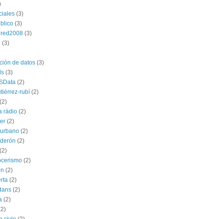
)
ciales
(3)
blico
(3)
dred2008
(3)
p
(3)
ación de datos
(3)
ds
(3)
SData
(2)
tiérrez-rubí
(2)
(2)
a ràdio
(2)
ber
(2)
l urbano
(2)
lderón
(2)
(2)
ocerismo
(2)
ón
(2)
rta
(2)
dans
(2)
a
(2)
(2)