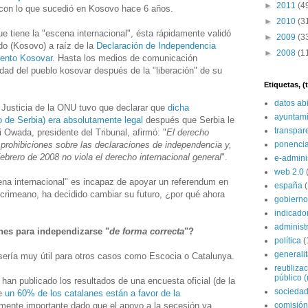
►
2011
(4
con lo que sucedió en Kosovo hace 6 años.
►
2010
(3
e tiene la "escena internacional", ésta rápidamente validó
►
2009
(3
do (Kosovo) a raíz de la
Declaración de Independencia
►
2008
(1
mento Kosovar
. Hasta los medios de comunicación
cidad del pueblo kosovar después de la "liberación" de su
Etiquetas, 
datos ab
e Justicia de la ONU tuvo que declarar que
dicha
ayuntami
 de Serbia) era absolutamente legal
después que Serbia le
transpar
i Owada, presidente del Tribunal, afirmó: "
El derecho
 prohibiciones sobre las declaraciones de independencia y,
ponenci
febrero de 2008 no viola el derecho internacional general
".
e-admini
web 2.0
na internacional" es incapaz de apoyar un referendum en
españa
l crimeano, ha decidido cambiar su futuro, ¿por qué ahora
gobierno
indicado
administ
nes para independizarse "
de forma correcta
"?
política
(
generali
 sería muy útil para otros casos como Escocia o Catalunya.
reutiliza
público (
an publicado los resultados de una encuesta oficial (de la
sociedad
ue
un 60% de los catalanes están a favor de la
lmente importante dado que el apoyo a la secesión ya
comisión