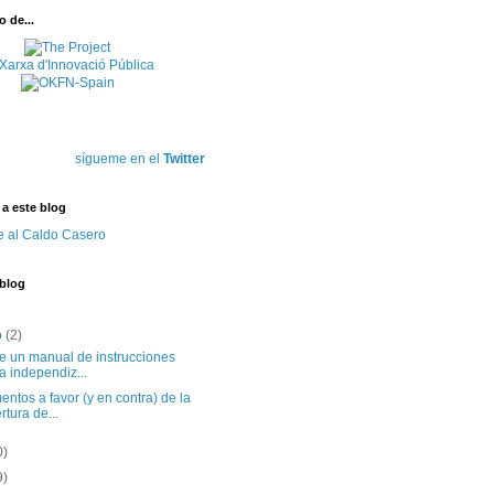
 de...
sígueme en el
Twitter
 a este blog
e al Caldo Casero
 blog
o
(2)
te un manual de instrucciones
a independiz...
ntos a favor (y en contra) de la
rtura de...
0)
9)