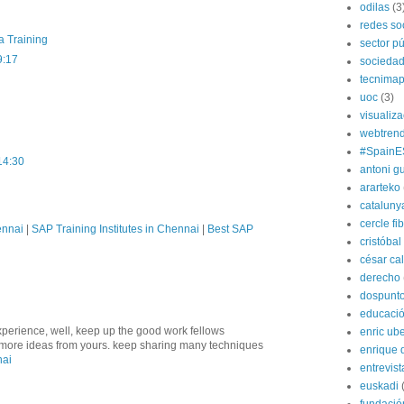
odilas
(3
redes so
a Training
sector pú
9:17
socieda
tecnima
uoc
(3)
visualiz
webtren
#SpainE
14:30
antoni gu
ararteko
cataluny
cercle fi
ennai
|
SAP Training Institutes in Chennai
|
Best SAP
cristóba
césar ca
derecho
dospunt
educaci
xperience, well, keep up the good work fellows
enric ube
ve more ideas from yours. keep sharing many techniques
enrique 
nai
entrevist
euskadi