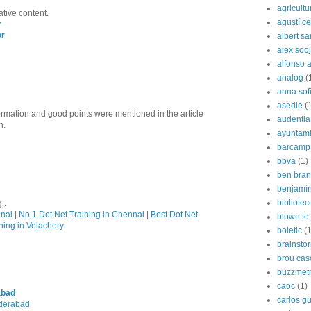
agricultu
ative content.
agustí cer
r
or
albert s
alex soo
alfonso 
analog
(
anna sof
asedie
(
formation and good points were mentioned in the article
audentia
n.
ayuntami
barcamp
bbva
(1)
ben bran
benjamín
bibliote
..
nnai
|
No.1 Dot Net Training in Chennai
|
Best Dot Net
blown to 
ning in Velachery
boletic
(1
brainsto
brou cas
buzzmetr
caoc
(1)
abad
carlos g
yderabad