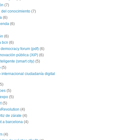
ón
(7)
 del conocimiento
(7)
a
(6)
agenda
(6)
ón
(6)
a bcn
(6)
 democracy forum (pdf)
(6)
nnovación pública (XiP)
(6)
teligente (smart city)
(5)
o
(5)
 internacional ciudadanía digital
(5)
roes
(5)
yexpo
(5)
t
(5)
hRevolution
(4)
rtiz de zárate
(4)
t a barcelona
(4)
im
(4)