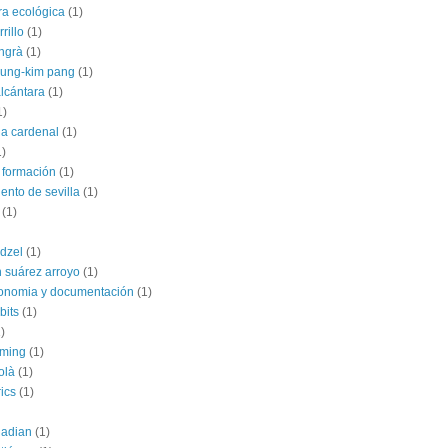
ra ecológica
(1)
rillo
(1)
angrà
(1)
jung-kim pang
(1)
alcántara
(1)
1)
ia cardenal
(1)
1)
 formación
(1)
ento de sevilla
(1)
(1)
dzel
(1)
 suárez arroyo
(1)
conomia y documentación
(1)
bits
(1)
)
rming
(1)
olà
(1)
ics
(1)
uadian
(1)