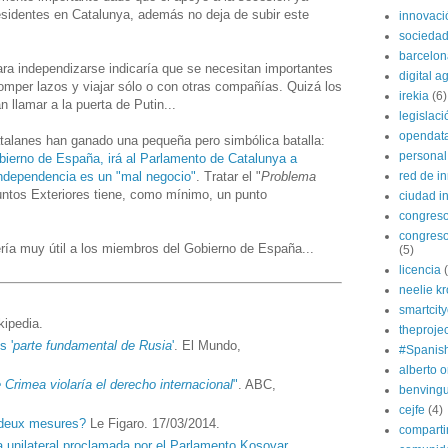
esidentes en Catalunya, además no deja de subir este
innovaci
sociedad
barcelon
a independizarse indicaría que se necesitan importantes
digital 
romper lazos y viajar sólo o con otras compañías. Quizá los
irekia
(6)
 llamar a la puerta de Putin...
legislaci
opendat
alanes han ganado una pequeña pero simbólica batalla:
personal
bierno de España, irá al Parlamento de Catalunya a
independencia es un "mal negocio"
. Tratar el "
Problema
red de i
suntos Exteriores tiene, como mínimo, un punto
ciudad in
congres
congreso
ría muy útil a los miembros del Gobierno de España...
(5)
licencia
neelie k
smartcit
kipedia.
theprojec
s '
parte fundamental de Rusia
'
. El Mundo,
#Spanis
alberto o
 Crimea violaría el derecho internacional
"
. ABC,
benvingu
cejfe
(4)
 deux mesures?
Le Figaro. 17/03/2014.
compart
 unilateral proclamada por el Parlamento Kosovar
.