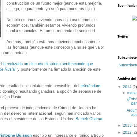
construcción de un futuro mejor (aunque esta mejoría,
Soy miembro
si llega, seguramente ya será para nuestros hijos).
No sólo estamos viviendo unos dolorosos cambios
económicos, también estamos viviendo profundos
cambios sociales. Estamos mutando de sociedad.
Twitter
Además, también estamos moviendo continuamente
las fronteras (aunque este concepto ya no sé qué valor
como el actual).
Subscríbete
n ha realizado un discurso histórico sentenciando que
Subscríbet
de Rusia
"
y posteriormente ha firmado la anexión de este
Archivo del
nte resultado - absolutamente previsible - del
referéndum
▼
2014
(2)
 domingo resultando ganadora la opción de separarse de
▼
marz
ver
") a Rusia.
¿Exis
par
o el proceso de independencia de Crimea de Ucrania ha
Argume
ón del derecho internacional
, según han indicado varios
ape
cuales el presidente de los Estados Unidos:
Barack Obama
.
►
2013
(1
►
2012
(2
ristophe Buisson
escribió un interesante e irónico artículo