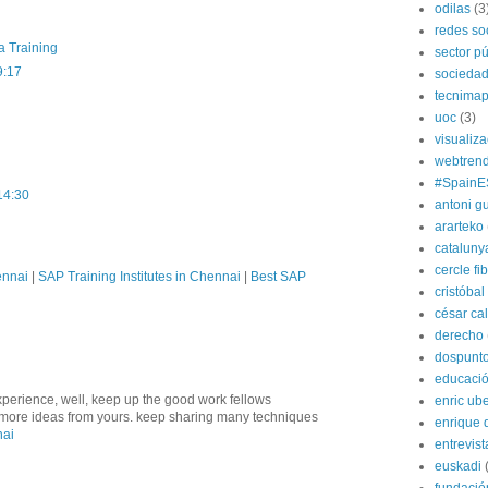
odilas
(3
redes so
a Training
sector pú
9:17
socieda
tecnima
uoc
(3)
visualiz
webtren
#SpainE
14:30
antoni gu
ararteko
cataluny
cercle fi
ennai
|
SAP Training Institutes in Chennai
|
Best SAP
cristóba
césar ca
derecho
dospunt
educaci
xperience, well, keep up the good work fellows
enric ube
ve more ideas from yours. keep sharing many techniques
enrique 
nai
entrevist
euskadi