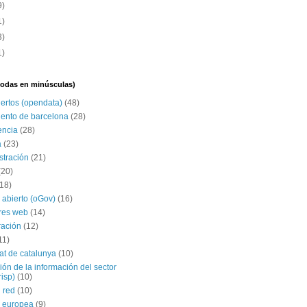
9)
1)
3)
1)
(todas en minúsculas)
iertos (opendata)
(48)
ento de barcelona
(28)
encia
(28)
a
(23)
stración
(21)
(20)
(18)
 abierto (oGov)
(16)
res web
(14)
ración
(12)
11)
tat de catalunya
(10)
ción de la información del sector
risp)
(10)
 red
(10)
 europea
(9)