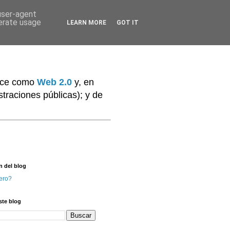
 user-agent
nerate usage
LEARN MORE
GOT IT
noce como
Web 2.0
y, en
traciones públicas); y de
n del blog
ero?
ste blog