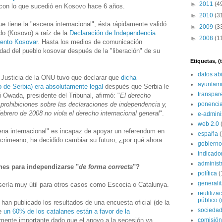
►
2011
(4
con lo que sucedió en Kosovo hace 6 años.
►
2010
(3
e tiene la "escena internacional", ésta rápidamente validó
►
2009
(3
do (Kosovo) a raíz de la
Declaración de Independencia
►
2008
(1
mento Kosovar
. Hasta los medios de comunicación
cidad del pueblo kosovar después de la "liberación" de su
Etiquetas, 
datos ab
e Justicia de la ONU tuvo que declarar que
dicha
ayuntami
 de Serbia) era absolutamente legal
después que Serbia le
transpar
i Owada, presidente del Tribunal, afirmó: "
El derecho
 prohibiciones sobre las declaraciones de independencia y,
ponenci
febrero de 2008 no viola el derecho internacional general
".
e-admini
web 2.0
na internacional" es incapaz de apoyar un referendum en
españa
l crimeano, ha decidido cambiar su futuro, ¿por qué ahora
gobierno
indicado
administ
nes para independizarse "
de forma correcta
"?
política
(
generali
 sería muy útil para otros casos como Escocia o Catalunya.
reutiliza
público (
an publicado los resultados de una encuesta oficial (de la
sociedad
ue
un 60% de los catalanes están a favor de la
lmente importante dado que el apoyo a la secesión ya
comisión