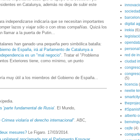
esidentes en Catalunya, además no deja de subir este
innovaci
sociedad
barcelon
a independizarse indicaría que se necesitan importantes
digital 
romper lazos y viajar sólo o con otras compañías. Quizá los
irekia
(6)
 llamar a la puerta de Putin...
legislaci
opendat
alanes han ganado una pequeña pero simbólica batalla:
personal
bierno de España, irá al Parlamento de Catalunya a
independencia es un "mal negocio"
. Tratar el "
Problema
red de i
suntos Exteriores tiene, como mínimo, un punto
ciudad in
congres
congreso
ría muy útil a los miembros del Gobierno de España...
(5)
licencia
neelie k
smartcit
kipedia.
theprojec
s '
parte fundamental de Rusia
'
. El Mundo,
#Spanis
alberto o
 Crimea violaría el derecho internacional
"
. ABC,
benvingu
cejfe
(4)
 deux mesures?
Le Figaro. 17/03/2014.
compart
 unilateral proclamada por el Parlamento Kosovar
.