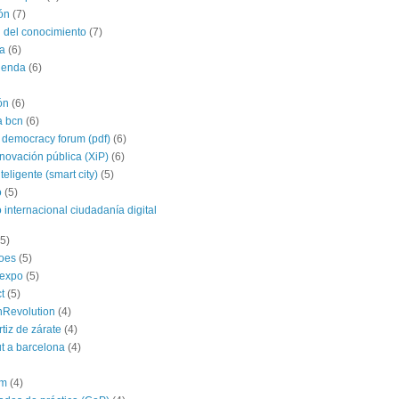
ón
(7)
 del conocimiento
(7)
a
(6)
agenda
(6)
ón
(6)
a bcn
(6)
 democracy forum (pdf)
(6)
nnovación pública (XiP)
(6)
teligente (smart city)
(5)
o
(5)
 internacional ciudadanía digital
(5)
roes
(5)
yexpo
(5)
t
(5)
hRevolution
(4)
rtiz de zárate
(4)
t a barcelona
(4)
im
(4)