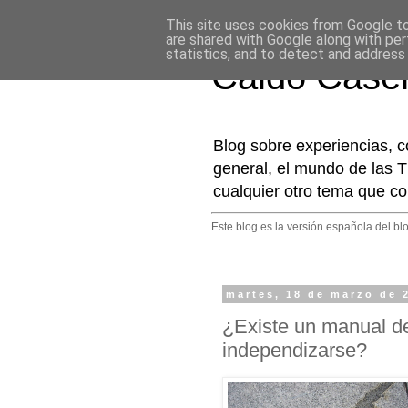
This site uses cookies from Google to 
are shared with Google along with per
statistics, and to detect and address
Caldo Case
Blog sobre experiencias, c
general, el mundo de las T
cualquier otro tema que co
Este blog es la versión española del bl
martes, 18 de marzo de 
¿Existe un manual de
independizarse?