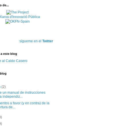
 de...
sígueme en el
Twitter
 a este blog
e al Caldo Casero
 blog
o
(2)
te un manual de instrucciones
a independiz...
ntos a favor (y en contra) de la
rtura de...
0)
9)