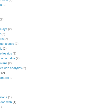
n civio
(2)
ca
(2)
(2)
celaya
(2)
z
(2)
ells
(2)
uel alonso
(2)
ic
(2)
 los ríos
(2)
mo de datos
(2)
 evans
(2)
ner web analytics
(2)
0
(2)
hamorro
(2)
elona
(1)
lidad web
(1)
1)