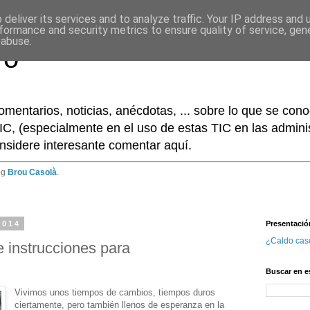
deliver its services and to analyze traffic. Your IP address and
formance and security metrics to ensure quality of service, ge
 abuse.
ro
omentarios, noticias, anécdotas, ... sobre lo que se co
IC, (especialmente en el uso de estas TIC en las adminis
nsidere interesante comentar aquí.
og
Brou Casolà
.
2014
Presentació
¿Caldo cas
 instrucciones para
Buscar en e
Vivimos unos tiempos de cambios, tiempos duros
ciertamente, pero también llenos de esperanza en la