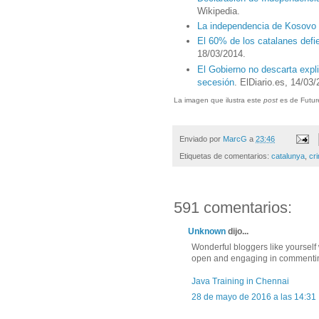
Wikipedia.
La independencia de Kosovo 
El 60% de los catalanes defi
18/03/2014.
El Gobierno no descarta expl
secesión
. ElDiario.es, 14/03
La imagen que ilustra este
post
es de Futur
Enviado por
MarcG
a
23:46
Etiquetas de comentarios:
catalunya
,
cr
591 comentarios:
Unknown
dijo...
Wonderful bloggers like yoursel
open and engaging in commenting.
Java Training in Chennai
28 de mayo de 2016 a las 14:31