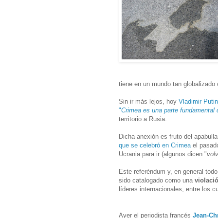
tiene en un mundo tan globalizado 
Sin ir más lejos, hoy
Vladimir Puti
"
Crimea es una parte fundamental 
territorio a Rusia.
Dicha anexión es fruto del apabulla
que se celebró en Crimea
el pasado
Ucrania para ir (algunos dicen "
vol
Este referéndum y, en general tod
sido catalogado como una
violaci
líderes internacionales, entre los 
Ayer el periodista francés
Jean-Ch