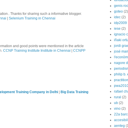
fundació
genis ro
goteo
(2)
tion.. Thanks for sharing such a informative blogger.
idec
(2)
nnai
|
Selenium Training in Chennai
idp2009
iese
(2)
ignacio 
iñaki orti
jordi gra
formation and good points were mentioned in the article
on.
CCNP Training Institute Institute in Chennai
|
CCNPP
josé man
l'econòm
nagore de
periodis
philip b.
practitio
pwa201
rafael c
lopment Training Company in Delhi
|
Big Data Training
rural
(2)
ub
(2)
vino
(2)
22a barc
accesibi
aenteg
(