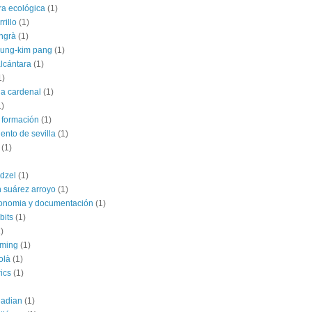
ra ecológica
(1)
rillo
(1)
angrà
(1)
jung-kim pang
(1)
alcántara
(1)
1)
ia cardenal
(1)
1)
 formación
(1)
ento de sevilla
(1)
(1)
dzel
(1)
 suárez arroyo
(1)
conomia y documentación
(1)
bits
(1)
)
rming
(1)
olà
(1)
ics
(1)
uadian
(1)