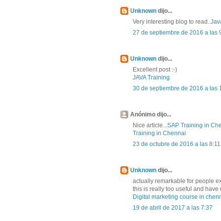
Unknown
dijo...
Very interesting blog to read..
Jav
27 de septiembre de 2016 a las 
Unknown
dijo...
Excellent post :-)
JAVA Training
30 de septiembre de 2016 a las 
Anónimo dijo...
Nice article...
SAP Training in Ch
Training in Chennai
23 de octubre de 2016 a las 8:11
Unknown
dijo...
actually remarkable for people e
this is really too useful and ha
Digital marketing course in chen
19 de abril de 2017 a las 7:37