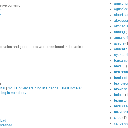
agricultu
ative content.
agustí cer
r
or
albert s
alex soo
alfonso 
analog
(
anna sof
asedie
(
formation and good points were mentioned in the article
audentia
n.
ayuntami
barcamp
bbva
(1)
ben bran
benjamín
bibliote
..
nnai
|
No.1 Dot Net Training in Chennai
|
Best Dot Net
blown to 
ning in Velachery
boletic
(1
brainsto
brou cas
buzzmetr
caoc
(1)
abad
carlos g
yderabad