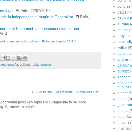
comunida
congrés i
es legal
. El País, 22/07/2010.
datos
(4)
ende la independencia, según la Generalitat
. El País,
david os
europa
(
icar en el Parlament las consecuencias de una
museo p
/2014
proyecto
smart cit
eAtlas.com,
está disponible en Flcikr con licencia CC-BY
.
twitter
(4
agricultu
andrés n
imea
,
españa
,
política
,
rusia
,
ucrania
cataluny
cuimpb
(
economí
encuentr
pública
(
1 – 200 de 591
Más reciente›
El más reciente»
fundación
futuro
(3)
f who would positively reply encouraged me to be more
gobierno
 So know it's helpful..
idioma
(
idoia lla
imue
(3)
internet i