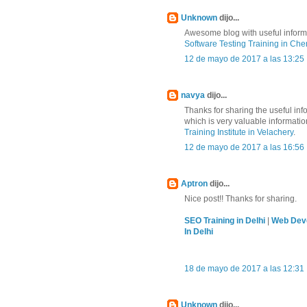
Unknown
dijo...
Awesome blog with useful informa
Software Testing Training in Che
12 de mayo de 2017 a las 13:25
navya
dijo...
Thanks for sharing the useful in
which is very valuable informati
Training Institute in Velachery
.
12 de mayo de 2017 a las 16:56
Aptron
dijo...
Nice post!! Thanks for sharing.
SEO Training in Delhi
|
Web Deve
In Delhi
18 de mayo de 2017 a las 12:31
Unknown
dijo...