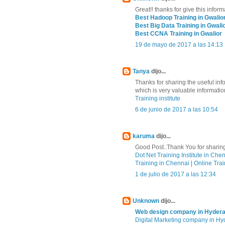
Great!! thanks for give this inform
Best Hadoop Training in Gwalio
Best Big Data Training in Gwali
Best CCNA Training in Gwalior
19 de mayo de 2017 a las 14:13
Tanya
dijo...
Thanks for sharing the useful in
which is very valuable informatio
Training institute
6 de junio de 2017 a las 10:54
karuma
dijo...
Good Post..Thank You for sharing
Dot Net Training Institute in Che
Training in Chennai
|
Online Trai
1 de julio de 2017 a las 12:34
Unknown
dijo...
Web design company in Hyder
Digital Marketing company in H