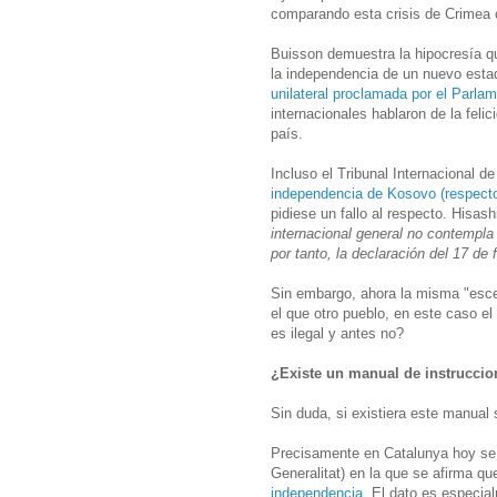
comparando esta crisis de Crimea 
Buisson demuestra la hipocresía qu
la independencia de un nuevo esta
unilateral proclamada por el Parla
internacionales hablaron de la feli
país.
Incluso el Tribunal Internacional d
independencia de Kosovo (respecto
pidiese un fallo al respecto. Hisash
internacional general no contempla
por tanto, la declaración del 17 de 
Sin embargo, ahora la misma "esce
el que otro pueblo, en este caso e
es ilegal y antes no?
¿Existe un manual de instruccio
Sin duda, si existiera este manual
Precisamente en Catalunya hoy se h
Generalitat) en la que se afirma q
independencia
. El dato es especia