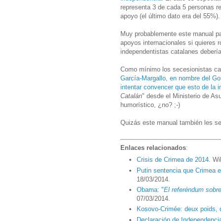
representa 3 de cada 5 personas r
apoyo (el último dato era del 55%).
Muy probablemente este manual par
apoyos internacionales si quieres 
independentistas catalanes deberían
Como mínimo los secesionistas cat
García-Margallo, en nombre del Go
intentar convencer que esto de la 
Catalán
" desde el Ministerio de A
humorístico, ¿no? ;-)
Quizás este manual también les se
Enlaces relacionados
:
Crisis de Crimea de 2014
. Wi
Putin sentencia que Crimea e
18/03/2014.
Obama: "
El referéndum sobre
07/03/2014.
Kosovo-Crimée: deux poids,
Declaración de Independencia