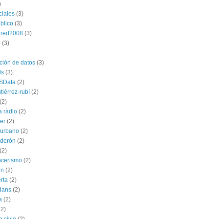
)
ciales
(3)
blico
(3)
dred2008
(3)
p
(3)
ación de datos
(3)
ds
(3)
SData
(2)
tiérrez-rubí
(2)
(2)
a ràdio
(2)
ber
(2)
l urbano
(2)
lderón
(2)
(2)
ocerismo
(2)
ón
(2)
rta
(2)
dans
(2)
a
(2)
(2)