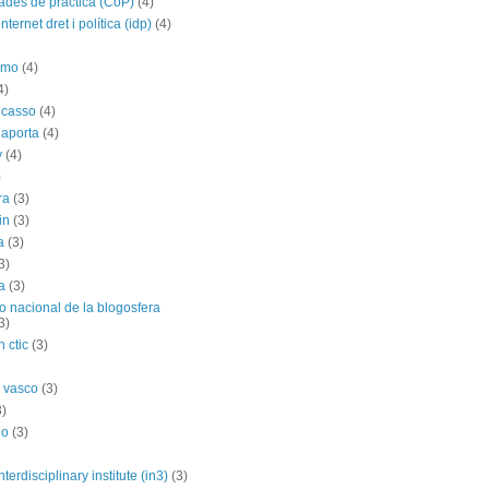
des de práctica (CoP)
(4)
nternet dret i política (idp)
(4)
imo
(4)
4)
icasso
(4)
 aporta
(4)
y
(4)
)
ra
(3)
in
(3)
a
(3)
3)
a
(3)
o nacional de la blogosfera
3)
 ctic
(3)
 vasco
(3)
3)
no
(3)
nterdisciplinary institute (in3)
(3)