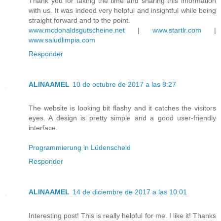
Thank you for taking the time and sharing this information
with us. It was indeed very helpful and insightful while being
straight forward and to the point.
www.mcdonaldsgutscheine.net
|
www.startlr.com
|
www.saludlimpia.com
Responder
ALINAAMEL
10 de octubre de 2017 a las 8:27
The website is looking bit flashy and it catches the visitors
eyes. A design is pretty simple and a good user-friendly
interface.
Programmierung in Lüdenscheid
Responder
ALINAAMEL
14 de diciembre de 2017 a las 10:01
Interesting post! This is really helpful for me. I like it! Thanks