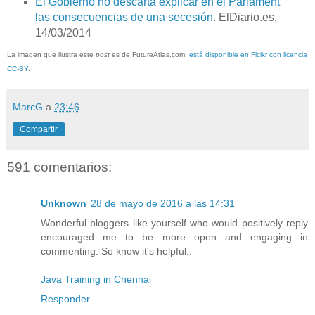
El Gobierno no descarta explicar en el Parlament
las consecuencias de una secesión
. ElDiario.es,
14/03/2014
La imagen que ilustra este
post
es de FutureAtlas.com,
está disponible en Flcikr con licencia
CC-BY
.
MarcG
a
23:46
Compartir
591 comentarios:
Unknown
28 de mayo de 2016 a las 14:31
Wonderful bloggers like yourself who would positively reply
encouraged me to be more open and engaging in
commenting. So know it's helpful..
Java Training in Chennai
Responder