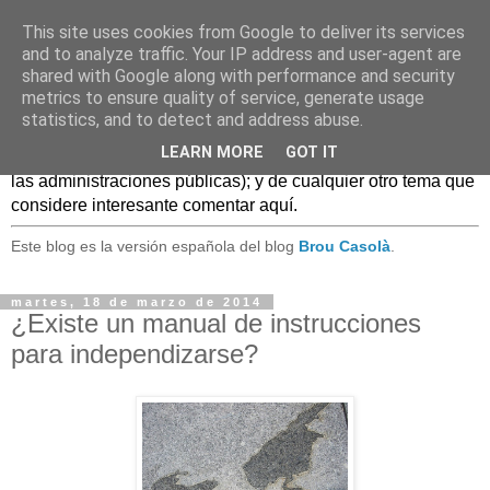
This site uses cookies from Google to deliver its services
Caldo Casero
and to analyze traffic. Your IP address and user-agent are
shared with Google along with performance and security
metrics to ensure quality of service, generate usage
Blog sobre experiencias, comentarios, noticias, anécdotas,
statistics, and to detect and address abuse.
... sobre lo que se conoce como
Web 2.0
y, en general, el
LEARN MORE
GOT IT
mundo de las TIC, (especialmente en el uso de estas TIC en
las administraciones públicas); y de cualquier otro tema que
considere interesante comentar aquí.
Este blog es la versión española del blog
Brou Casolà
.
martes, 18 de marzo de 2014
¿Existe un manual de instrucciones
para independizarse?