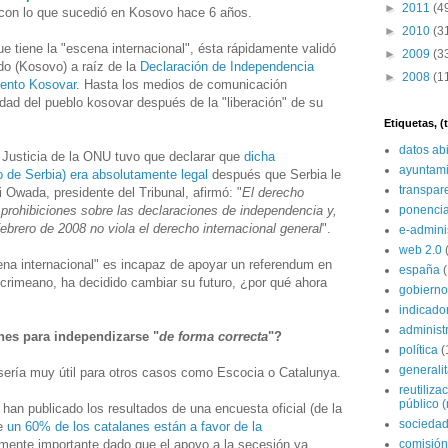
►
2011
(4
con lo que sucedió en Kosovo hace 6 años.
►
2010
(3
e tiene la "escena internacional", ésta rápidamente validó
►
2009
(3
do (Kosovo) a raíz de la
Declaración de Independencia
►
2008
(1
mento Kosovar
. Hasta los medios de comunicación
cidad del pueblo kosovar después de la "liberación" de su
Etiquetas, 
datos ab
e Justicia de la ONU tuvo que declarar que
dicha
ayuntami
 de Serbia) era absolutamente legal
después que Serbia le
transpar
i Owada, presidente del Tribunal, afirmó: "
El derecho
 prohibiciones sobre las declaraciones de independencia y,
ponenci
febrero de 2008 no viola el derecho internacional general
".
e-admini
web 2.0
na internacional" es incapaz de apoyar un referendum en
españa
l crimeano, ha decidido cambiar su futuro, ¿por qué ahora
gobierno
indicado
administ
nes para independizarse "
de forma correcta
"?
política
(
generali
 sería muy útil para otros casos como Escocia o Catalunya.
reutiliza
público (
an publicado los resultados de una encuesta oficial (de la
sociedad
ue
un 60% de los catalanes están a favor de la
lmente importante dado que el apoyo a la secesión ya
comisión