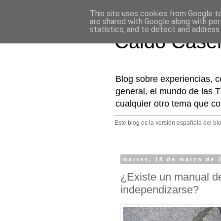
This site uses cookies from Google to 
are shared with Google along with per
statistics, and to detect and address
Caldo Case
Blog sobre experiencias, c
general, el mundo de las T
cualquier otro tema que co
Este blog es la versión española del bl
martes, 18 de marzo de 
¿Existe un manual de
independizarse?