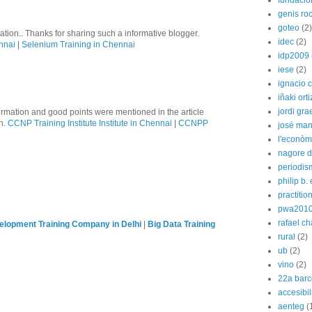
fundació
genis ro
goteo
(2)
tion.. Thanks for sharing such a informative blogger.
idec
(2)
nnai
|
Selenium Training in Chennai
idp2009
iese
(2)
ignacio 
iñaki orti
jordi gra
formation and good points were mentioned in the article
on.
CCNP Training Institute Institute in Chennai
|
CCNPP
josé man
l'econòm
nagore de
periodis
philip b.
practitio
pwa201
rafael c
lopment Training Company in Delhi
|
Big Data Training
rural
(2)
ub
(2)
vino
(2)
22a barc
accesibi
aenteg
(