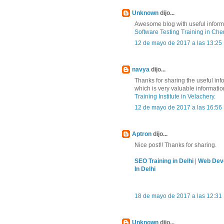
Unknown
dijo...
Awesome blog with useful informa
Software Testing Training in Che
12 de mayo de 2017 a las 13:25
navya
dijo...
Thanks for sharing the useful in
which is very valuable informati
Training Institute in Velachery
.
12 de mayo de 2017 a las 16:56
Aptron
dijo...
Nice post!! Thanks for sharing.
SEO Training in Delhi
|
Web Deve
In Delhi
18 de mayo de 2017 a las 12:31
Unknown
dijo...