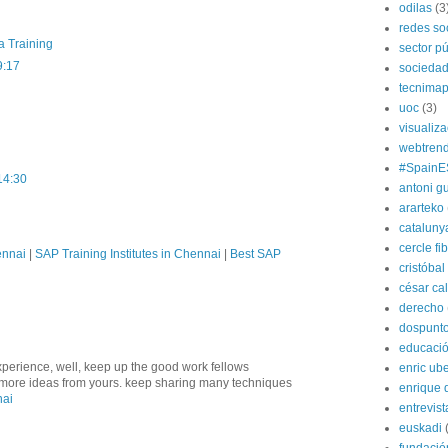
odilas
(3
redes so
a Training
sector pú
9:17
socieda
tecnima
uoc
(3)
visualiz
webtren
#SpainE
14:30
antoni gu
ararteko
cataluny
cercle fi
ennai
|
SAP Training Institutes in Chennai
|
Best SAP
cristóba
césar ca
derecho
dospunt
educaci
xperience, well, keep up the good work fellows
enric ube
ve more ideas from yours. keep sharing many techniques
enrique 
nai
entrevist
euskadi