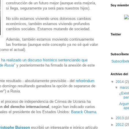
construcción de un futuro mejor (aunque esta mejoría,
Soy miembro
si llega, seguramente ya será para nuestros hijos).
No sólo estamos viviendo unos dolorosos cambios
económicos, también estamos viviendo profundos
cambios sociales. Estamos mutando de sociedad.
Twitter
Además, también estamos moviendo continuamente
las fronteras (aunque este concepto ya no sé qué valor
como el actual).
Subscríbete
n ha realizado un discurso histórico sentenciando que
Subscríbet
de Rusia
"
y posteriormente ha firmado la anexión de este
Archivo del
nte resultado - absolutamente previsible - del
referéndum
▼
2014
(2)
 domingo resultando ganadora la opción de separarse de
▼
marz
ver
") a Rusia.
¿Exis
par
o el proceso de independencia de Crimea de Ucrania ha
Argume
ón del derecho internacional
, según han indicado varios
ape
cuales el presidente de los Estados Unidos:
Barack Obama
.
►
2013
(1
►
2012
(2
ristophe Buisson
escribió un interesante e irónico artículo