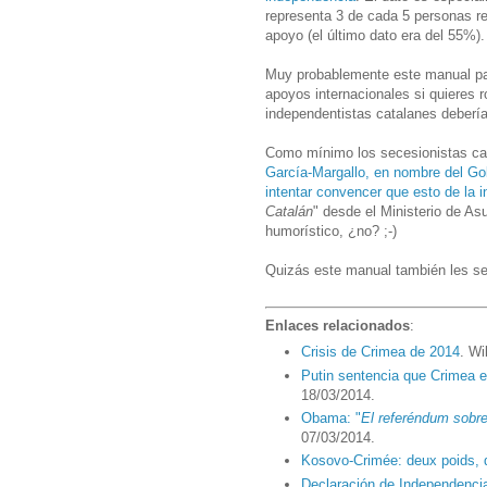
representa 3 de cada 5 personas r
apoyo (el último dato era del 55%).
Muy probablemente este manual par
apoyos internacionales si quieres 
independentistas catalanes deberían
Como mínimo los secesionistas cat
García-Margallo, en nombre del Go
intentar convencer que esto de la 
Catalán
" desde el Ministerio de A
humorístico, ¿no? ;-)
Quizás este manual también les se
Enlaces relacionados
:
Crisis de Crimea de 2014
. Wi
Putin sentencia que Crimea e
18/03/2014.
Obama: "
El referéndum sobre
07/03/2014.
Kosovo-Crimée: deux poids,
Declaración de Independencia