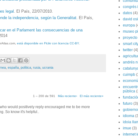
comunida
congrés i
es legal
. El País, 22/07/2010.
datos
(4)
ende la independencia, según la Generalitat
. El País,
david os
europa
(
icar en el Parlament las consecuencias de una
museo p
/2014
proyecto
smart cit
eAtlas.com,
está disponible en Flcikr con licencia CC-BY
.
twitter
(4
agricultu
andrés n
imea
,
españa
,
política
,
rusia
,
ucrania
cataluny
cuimpb
(
economí
encuentr
pública
(
1 – 200 de 591
Más reciente›
El más reciente»
fundación
futuro
(3)
f who would positively reply encouraged me to be more
gobierno
 So know it's helpful..
idioma
(
idoia lla
imue
(3)
internet i