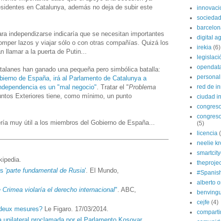
esidentes en Catalunya, además no deja de subir este
innovaci
sociedad
barcelon
a independizarse indicaría que se necesitan importantes
digital 
romper lazos y viajar sólo o con otras compañías. Quizá los
irekia
(6)
 llamar a la puerta de Putin...
legislaci
opendat
alanes han ganado una pequeña pero simbólica batalla:
personal
bierno de España, irá al Parlamento de Catalunya a
independencia es un "mal negocio"
. Tratar el "
Problema
red de i
suntos Exteriores tiene, como mínimo, un punto
ciudad in
congres
congreso
ría muy útil a los miembros del Gobierno de España...
(5)
licencia
neelie k
smartcit
kipedia.
theprojec
s '
parte fundamental de Rusia
'
. El Mundo,
#Spanis
alberto o
 Crimea violaría el derecho internacional
"
. ABC,
benvingu
cejfe
(4)
 deux mesures?
Le Figaro. 17/03/2014.
compart
 unilateral proclamada por el Parlamento Kosovar
.