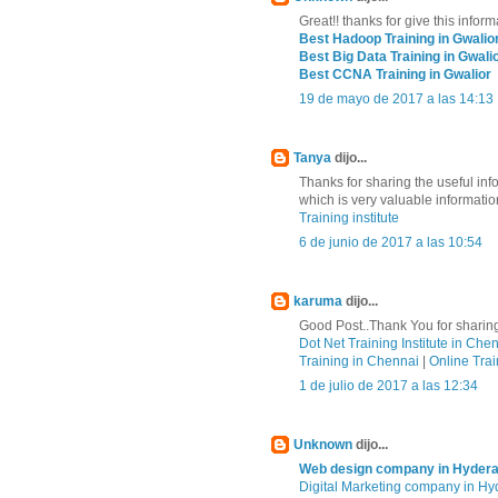
Great!! thanks for give this inform
Best Hadoop Training in Gwalio
Best Big Data Training in Gwali
Best CCNA Training in Gwalior
19 de mayo de 2017 a las 14:13
Tanya
dijo...
Thanks for sharing the useful in
which is very valuable informatio
Training institute
6 de junio de 2017 a las 10:54
karuma
dijo...
Good Post..Thank You for sharing
Dot Net Training Institute in Che
Training in Chennai
|
Online Trai
1 de julio de 2017 a las 12:34
Unknown
dijo...
Web design company in Hyder
Digital Marketing company in H