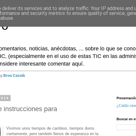
deliver its services and to analyze traffic. Your IP address and
formance and security metrics to ensure quality of service, ge
 abuse.
ro
omentarios, noticias, anécdotas, ... sobre lo que se co
IC, (especialmente en el uso de estas TIC en las adminis
nsidere interesante comentar aquí.
og
Brou Casolà
.
2014
Presentació
¿Caldo cas
 instrucciones para
Buscar en e
Vivimos unos tiempos de cambios, tiempos duros
ciertamente, pero también llenos de esperanza en la