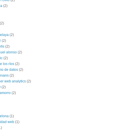
n civio
(2)
ca
(2)
(2)
celaya
(2)
z
(2)
ells
(2)
uel alonso
(2)
ic
(2)
 los ríos
(2)
mo de datos
(2)
 evans
(2)
ner web analytics
(2)
0
(2)
hamorro
(2)
elona
(1)
lidad web
(1)
1)