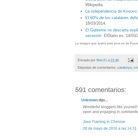
Wikipedia.
La independencia de Kosovo 
El 60% de los catalanes defi
18/03/2014.
El Gobierno no descarta expl
secesión
. ElDiario.es, 14/03
La imagen que ilustra este
post
es de Futur
Enviado por
MarcG
a
23:46
Etiquetas de comentarios:
catalunya
,
cr
591 comentarios:
Unknown
dijo...
Wonderful bloggers like yoursel
open and engaging in commenting.
Java Training in Chennai
28 de mayo de 2016 a las 14:31