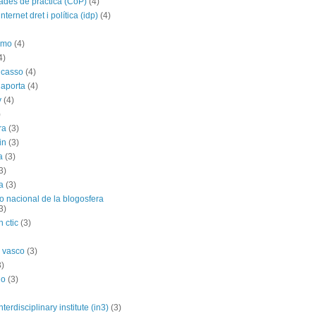
des de práctica (CoP)
(4)
nternet dret i política (idp)
(4)
imo
(4)
4)
icasso
(4)
 aporta
(4)
y
(4)
)
ra
(3)
in
(3)
a
(3)
3)
a
(3)
o nacional de la blogosfera
3)
 ctic
(3)
 vasco
(3)
3)
no
(3)
nterdisciplinary institute (in3)
(3)