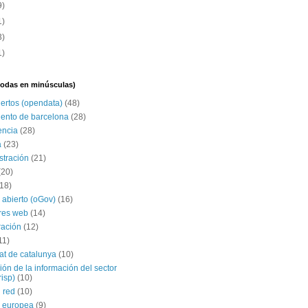
9)
1)
3)
1)
(todas en minúsculas)
iertos (opendata)
(48)
ento de barcelona
(28)
encia
(28)
a
(23)
stración
(21)
(20)
(18)
 abierto (oGov)
(16)
res web
(14)
ración
(12)
11)
tat de catalunya
(10)
ción de la información del sector
risp)
(10)
 red
(10)
 europea
(9)