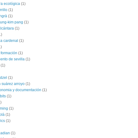
ra ecológica
(1)
rillo
(1)
angrà
(1)
jung-kim pang
(1)
alcántara
(1)
1)
ia cardenal
(1)
1)
 formación
(1)
ento de sevilla
(1)
(1)
dzel
(1)
 suárez arroyo
(1)
conomia y documentación
(1)
bits
(1)
)
rming
(1)
olà
(1)
ics
(1)
uadian
(1)