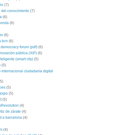
ón
(7)
 del conocimiento
(7)
a
(6)
agenda
(6)
ón
(6)
a bcn
(6)
 democracy forum (pdf)
(6)
nnovación pública (XiP)
(6)
teligente (smart city)
(5)
o
(5)
 internacional ciudadanía digital
(5)
roes
(5)
yexpo
(5)
t
(5)
hRevolution
(4)
rtiz de zárate
(4)
t a barcelona
(4)
im
(4)