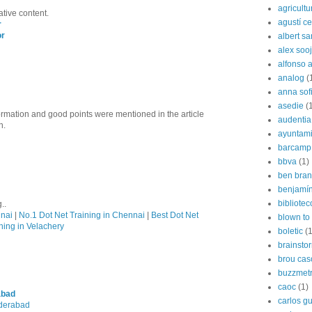
agricultu
ative content.
agustí cer
r
or
albert s
alex soo
alfonso 
analog
(
anna sof
asedie
(
formation and good points were mentioned in the article
audentia
n.
ayuntami
barcamp
bbva
(1)
ben bran
benjamín
bibliote
..
nnai
|
No.1 Dot Net Training in Chennai
|
Best Dot Net
blown to 
ning in Velachery
boletic
(1
brainsto
brou cas
buzzmetr
caoc
(1)
abad
carlos g
yderabad