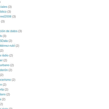
)
ciales
(3)
blico
(3)
dred2008
(3)
p
(3)
ación de datos
(3)
ds
(3)
SData
(2)
tiérrez-rubí
(2)
(2)
a ràdio
(2)
ber
(2)
l urbano
(2)
lderón
(2)
(2)
ocerismo
(2)
ón
(2)
rta
(2)
dans
(2)
a
(2)
(2)