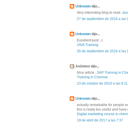
Unknown
dijo...
Very interesting blog to read..
Jav
27 de septiembre de 2016 a las 
Unknown
dijo...
Excellent post :-)
JAVA Training
30 de septiembre de 2016 a las 
Anónimo dijo...
Nice article...
SAP Training in Ch
Training in Chennai
23 de octubre de 2016 a las 8:11
Unknown
dijo...
actually remarkable for people e
this is really too useful and ha
Digital marketing course in chen
19 de abril de 2017 a las 7:37