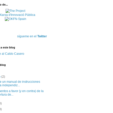
 de...
sígueme en el
Twitter
 a este blog
e al Caldo Casero
 blog
o
(2)
te un manual de instrucciones
a independiz...
ntos a favor (y en contra) de la
rtura de...
0)
9)