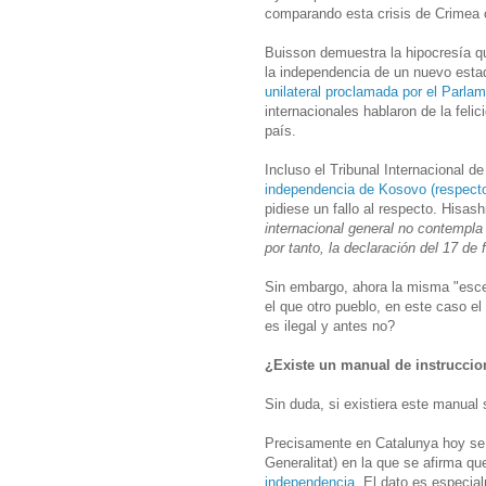
comparando esta crisis de Crimea 
Buisson demuestra la hipocresía qu
la independencia de un nuevo esta
unilateral proclamada por el Parla
internacionales hablaron de la feli
país.
Incluso el Tribunal Internacional d
independencia de Kosovo (respecto
pidiese un fallo al respecto. Hisash
internacional general no contempla
por tanto, la declaración del 17 de 
Sin embargo, ahora la misma "esce
el que otro pueblo, en este caso e
es ilegal y antes no?
¿Existe un manual de instruccio
Sin duda, si existiera este manual
Precisamente en Catalunya hoy se h
Generalitat) en la que se afirma q
independencia
. El dato es especia