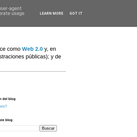
 user-agent
nerate usage
LEARN MORE
GOT IT
noce como
Web 2.0
y, en
traciones públicas); y de
n del blog
ero?
ste blog