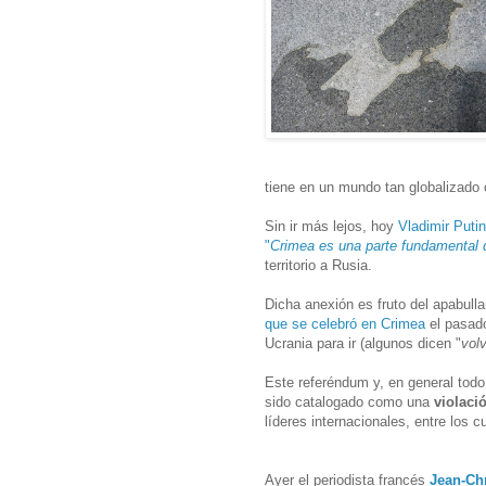
tiene en un mundo tan globalizado 
Sin ir más lejos, hoy
Vladimir Puti
"
Crimea es una parte fundamental 
territorio a Rusia.
Dicha anexión es fruto del apabulla
que se celebró en Crimea
el pasado
Ucrania para ir (algunos dicen "
vol
Este referéndum y, en general tod
sido catalogado como una
violaci
líderes internacionales, entre los 
Ayer el periodista francés
Jean-Ch