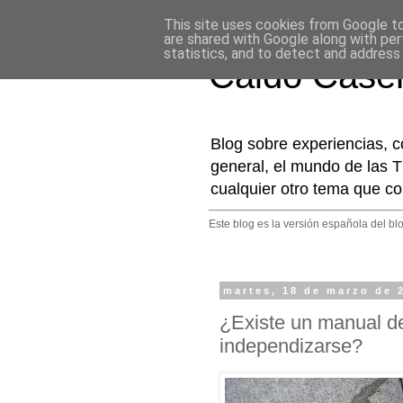
This site uses cookies from Google to 
are shared with Google along with per
statistics, and to detect and address
Caldo Case
Blog sobre experiencias, c
general, el mundo de las T
cualquier otro tema que co
Este blog es la versión española del bl
martes, 18 de marzo de 
¿Existe un manual de
independizarse?