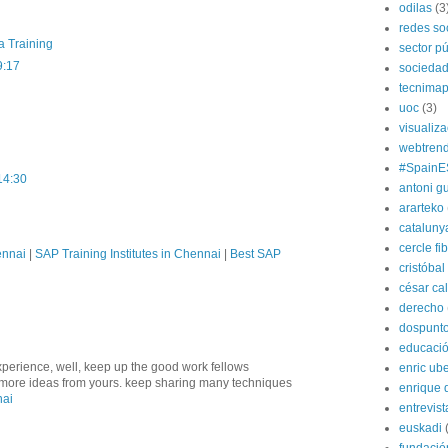
odilas
(3
redes so
a Training
sector pú
9:17
socieda
tecnima
uoc
(3)
visualiz
webtren
#SpainE
14:30
antoni gu
ararteko
cataluny
cercle fi
ennai
|
SAP Training Institutes in Chennai
|
Best SAP
cristóba
césar ca
derecho
dospunt
educaci
xperience, well, keep up the good work fellows
enric ube
ve more ideas from yours. keep sharing many techniques
enrique 
nai
entrevist
euskadi