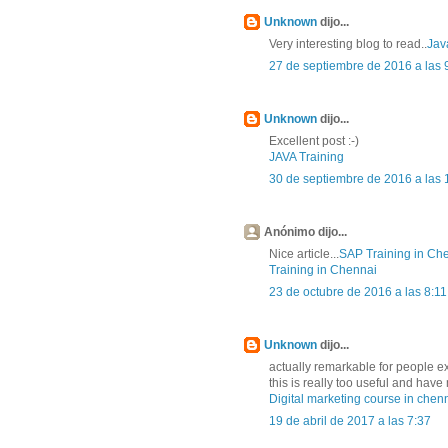
Unknown
dijo...
Very interesting blog to read..
Jav
27 de septiembre de 2016 a las 
Unknown
dijo...
Excellent post :-)
JAVA Training
30 de septiembre de 2016 a las 
Anónimo dijo...
Nice article...
SAP Training in Ch
Training in Chennai
23 de octubre de 2016 a las 8:11
Unknown
dijo...
actually remarkable for people e
this is really too useful and ha
Digital marketing course in chen
19 de abril de 2017 a las 7:37