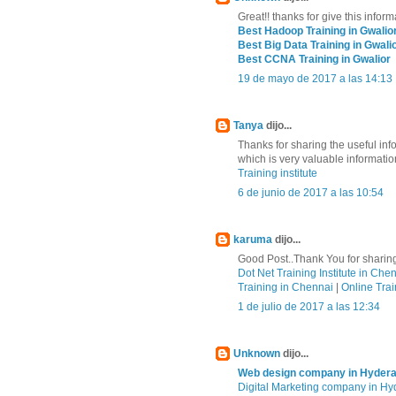
Great!! thanks for give this inform
Best Hadoop Training in Gwalio
Best Big Data Training in Gwali
Best CCNA Training in Gwalior
19 de mayo de 2017 a las 14:13
Tanya
dijo...
Thanks for sharing the useful in
which is very valuable informatio
Training institute
6 de junio de 2017 a las 10:54
karuma
dijo...
Good Post..Thank You for sharing
Dot Net Training Institute in Che
Training in Chennai
|
Online Trai
1 de julio de 2017 a las 12:34
Unknown
dijo...
Web design company in Hyder
Digital Marketing company in H