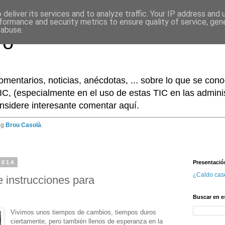
deliver its services and to analyze traffic. Your IP address and
formance and security metrics to ensure quality of service, ge
 abuse.
ro
omentarios, noticias, anécdotas, ... sobre lo que se co
IC, (especialmente en el uso de estas TIC en las adminis
nsidere interesante comentar aquí.
og
Brou Casolà
.
2014
Presentació
¿Caldo cas
 instrucciones para
Buscar en e
Vivimos unos tiempos de cambios, tiempos duros
ciertamente, pero también llenos de esperanza en la