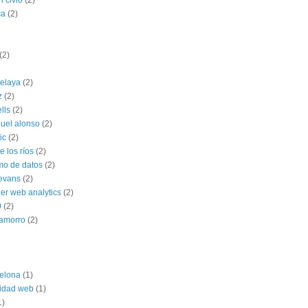
n civio
(2)
ca
(2)
(2)
celaya
(2)
z
(2)
ells
(2)
uel alonso
(2)
ic
(2)
 los ríos
(2)
mo de datos
(2)
 evans
(2)
ner web analytics
(2)
0
(2)
hamorro
(2)
elona
(1)
lidad web
(1)
1)