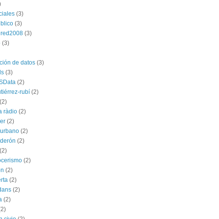
)
ciales
(3)
blico
(3)
dred2008
(3)
p
(3)
ación de datos
(3)
ds
(3)
SData
(2)
tiérrez-rubí
(2)
(2)
a ràdio
(2)
ber
(2)
l urbano
(2)
lderón
(2)
(2)
ocerismo
(2)
ón
(2)
rta
(2)
dans
(2)
a
(2)
(2)