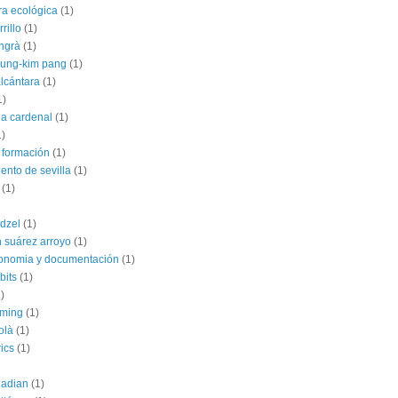
ra ecológica
(1)
rillo
(1)
angrà
(1)
jung-kim pang
(1)
alcántara
(1)
1)
ia cardenal
(1)
1)
 formación
(1)
ento de sevilla
(1)
(1)
dzel
(1)
 suárez arroyo
(1)
conomia y documentación
(1)
bits
(1)
)
rming
(1)
olà
(1)
ics
(1)
uadian
(1)