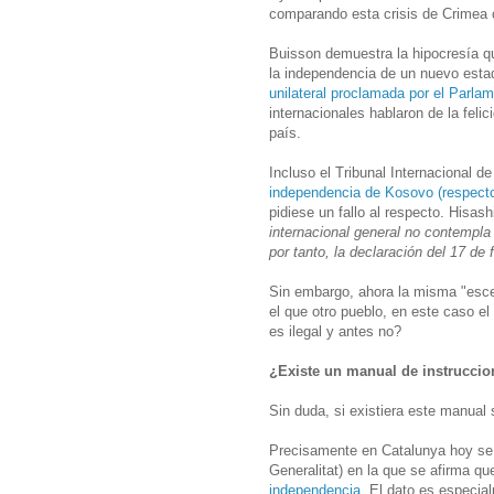
comparando esta crisis de Crimea 
Buisson demuestra la hipocresía qu
la independencia de un nuevo esta
unilateral proclamada por el Parla
internacionales hablaron de la feli
país.
Incluso el Tribunal Internacional d
independencia de Kosovo (respecto
pidiese un fallo al respecto. Hisash
internacional general no contempla
por tanto, la declaración del 17 de 
Sin embargo, ahora la misma "esce
el que otro pueblo, en este caso e
es ilegal y antes no?
¿Existe un manual de instruccio
Sin duda, si existiera este manual
Precisamente en Catalunya hoy se h
Generalitat) en la que se afirma q
independencia
. El dato es especia