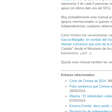
representa 3 de cada 5 personas r
apoyo (el último dato era del 55%).
Muy probablemente este manual par
apoyos internacionales si quieres 
independentistas catalanes deberían
Como mínimo los secesionistas cat
García-Margallo, en nombre del Go
intentar convencer que esto de la 
Catalán
" desde el Ministerio de A
humorístico, ¿no? ;-)
Quizás este manual también les se
Enlaces relacionados
:
Crisis de Crimea de 2014
. Wi
Putin sentencia que Crimea e
18/03/2014.
Obama: "
El referéndum sobre
07/03/2014.
Kosovo-Crimée: deux poids,
Declaración de Independencia