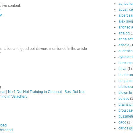
agricultu
ative content.
agustí cer
r
or
albert s
alex soo
alfonso 
analog
(
anna sof
asedie
(
formation and good points were mentioned in the article
audentia
n.
ayuntami
barcamp
bbva
(1)
ben bran
benjamín
bibliote
..
nnai
|
No.1 Dot Net Training in Chennai
|
Best Dot Net
blown to 
ning in Velachery
boletic
(1
brainsto
brou cas
buzzmetr
caoc
(1)
abad
carlos g
yderabad