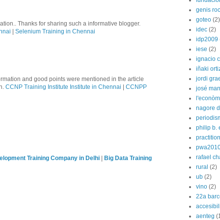
fundació
genis ro
goteo
(2)
tion.. Thanks for sharing such a informative blogger.
idec
(2)
nnai
|
Selenium Training in Chennai
idp2009
iese
(2)
ignacio 
iñaki orti
jordi gra
formation and good points were mentioned in the article
on.
CCNP Training Institute Institute in Chennai
|
CCNPP
josé man
l'econòm
nagore de
periodis
philip b.
practitio
pwa201
rafael c
lopment Training Company in Delhi
|
Big Data Training
rural
(2)
ub
(2)
vino
(2)
22a barc
accesibi
aenteg
(