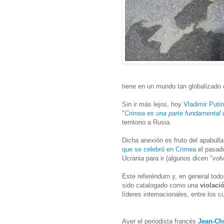
tiene en un mundo tan globalizado 
Sin ir más lejos, hoy
Vladimir Puti
"
Crimea es una parte fundamental 
territorio a Rusia.
Dicha anexión es fruto del apabulla
que se celebró en Crimea
el pasado
Ucrania para ir (algunos dicen "
vol
Este referéndum y, en general tod
sido catalogado como una
violaci
líderes internacionales, entre los 
Ayer el periodista francés
Jean-Ch