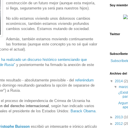
construcción de un futuro mejor (aunque esta mejoría,
Soy miembro
si llega, seguramente ya será para nuestros hijos).
No sólo estamos viviendo unos dolorosos cambios
económicos, también estamos viviendo profundos
cambios sociales. Estamos mutando de sociedad.
Twitter
Además, también estamos moviendo continuamente
las fronteras (aunque este concepto ya no sé qué valor
como el actual).
Subscríbete
n ha realizado un discurso histórico sentenciando que
Subscríbet
de Rusia
"
y posteriormente ha firmado la anexión de este
Archivo del
nte resultado - absolutamente previsible - del
referéndum
▼
2014
(2)
 domingo resultando ganadora la opción de separarse de
▼
marz
ver
") a Rusia.
¿Exis
par
o el proceso de independencia de Crimea de Ucrania ha
Argume
ón del derecho internacional
, según han indicado varios
ape
cuales el presidente de los Estados Unidos:
Barack Obama
.
►
2013
(1
►
2012
(2
ristophe Buisson
escribió un interesante e irónico artículo