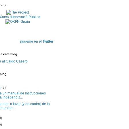
 de...
sígueme en el
Twitter
 a este blog
e al Caldo Casero
 blog
o
(2)
te un manual de instrucciones
a independiz...
ntos a favor (y en contra) de la
rtura de...
0)
9)