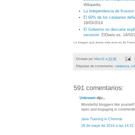
Wikipedia.
La independencia de Kosovo 
El 60% de los catalanes defi
18/03/2014.
El Gobierno no descarta expl
secesión
. ElDiario.es, 14/03
La imagen que ilustra este
post
es de Futur
Enviado por
MarcG
a
23:46
Etiquetas de comentarios:
catalunya
,
cr
591 comentarios:
Unknown
dijo...
Wonderful bloggers like yoursel
open and engaging in commenting.
Java Training in Chennai
28 de mayo de 2016 a las 14:31