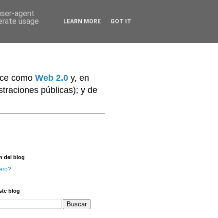
 user-agent
nerate usage
LEARN MORE
GOT IT
noce como
Web 2.0
y, en
traciones públicas); y de
n del blog
ero?
ste blog