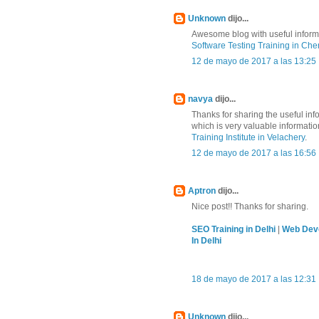
Unknown
dijo...
Awesome blog with useful informa
Software Testing Training in Che
12 de mayo de 2017 a las 13:25
navya
dijo...
Thanks for sharing the useful in
which is very valuable informati
Training Institute in Velachery
.
12 de mayo de 2017 a las 16:56
Aptron
dijo...
Nice post!! Thanks for sharing.
SEO Training in Delhi
|
Web Deve
In Delhi
18 de mayo de 2017 a las 12:31
Unknown
dijo...