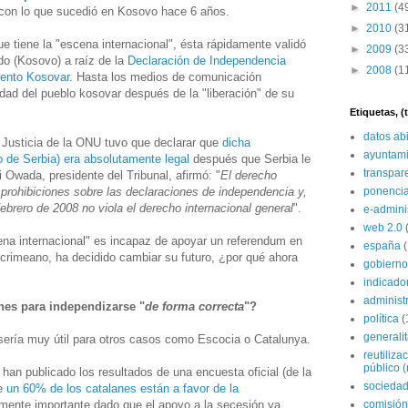
►
2011
(4
con lo que sucedió en Kosovo hace 6 años.
►
2010
(3
e tiene la "escena internacional", ésta rápidamente validó
►
2009
(3
do (Kosovo) a raíz de la
Declaración de Independencia
►
2008
(1
mento Kosovar
. Hasta los medios de comunicación
cidad del pueblo kosovar después de la "liberación" de su
Etiquetas, 
datos ab
e Justicia de la ONU tuvo que declarar que
dicha
ayuntami
 de Serbia) era absolutamente legal
después que Serbia le
transpar
i Owada, presidente del Tribunal, afirmó: "
El derecho
 prohibiciones sobre las declaraciones de independencia y,
ponenci
febrero de 2008 no viola el derecho internacional general
".
e-admini
web 2.0
na internacional" es incapaz de apoyar un referendum en
españa
l crimeano, ha decidido cambiar su futuro, ¿por qué ahora
gobierno
indicado
administ
nes para independizarse "
de forma correcta
"?
política
(
generali
 sería muy útil para otros casos como Escocia o Catalunya.
reutiliza
público (
an publicado los resultados de una encuesta oficial (de la
sociedad
ue
un 60% de los catalanes están a favor de la
lmente importante dado que el apoyo a la secesión ya
comisión