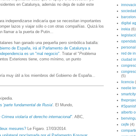
esidentes en Catalunya, además no deja de subir este
innovaci
sociedad
barcelon
a independizarse indicaría que se necesitan importantes
digital 
romper lazos y viajar sólo o con otras compañías. Quizá los
irekia
(6)
 llamar a la puerta de Putin...
legislaci
opendat
alanes han ganado una pequeña pero simbólica batalla:
personal
bierno de España, irá al Parlamento de Catalunya a
independencia es un "mal negocio"
. Tratar el "
Problema
red de i
suntos Exteriores tiene, como mínimo, un punto
ciudad in
congres
congreso
ría muy útil a los miembros del Gobierno de España...
(5)
licencia
neelie k
smartcit
kipedia.
theprojec
s '
parte fundamental de Rusia
'
. El Mundo,
#Spanis
alberto o
 Crimea violaría el derecho internacional
"
. ABC,
benvingu
cejfe
(4)
 deux mesures?
Le Figaro. 17/03/2014.
compart
 unilateral proclamada por el Parlamento Kosovar
.