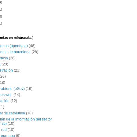
9)
1)
3)
1)
(todas en minúsculas)
iertos (opendata)
(48)
ento de barcelona
(28)
encia
(28)
a
(23)
stración
(21)
(20)
(18)
 abierto (oGov)
(16)
res web
(14)
ración
(12)
11)
tat de catalunya
(10)
ción de la información del sector
risp)
(10)
 red
(10)
 europea
(9)