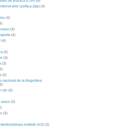
des de práctica (CoP)
(4)
nternet dret i política (idp)
(4)
imo
(4)
4)
icasso
(4)
 aporta
(4)
y
(4)
)
ra
(3)
in
(3)
a
(3)
3)
a
(3)
o nacional de la blogosfera
3)
 ctic
(3)
 vasco
(3)
3)
no
(3)
nterdisciplinary institute (in3)
(3)