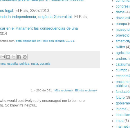
comunida
congrés i
es legal
. El País, 22/07/2010.
datos
(4)
ende la independencia, según la Generalitat
. El País,
david os
europa
(
icar en el Parlament las consecuencias de una
museo p
/2014
proyecto
smart cit
eAtlas.com,
está disponible en Flcikr con licencia CC-BY
.
twitter
(4
agricultu
andrés n
imea
,
españa
,
política
,
rusia
,
ucrania
cataluny
cuimpb
(
economí
encuentr
pública
(
1 – 200 de 591
Más reciente›
El más reciente»
fundación
futuro
(3)
f who would positively reply encouraged me to be more
gobierno
 So know it's helpful..
idioma
(
idoia lla
imue
(3)
internet i