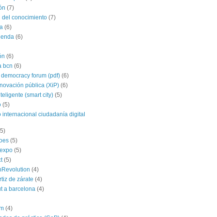
ón
(7)
 del conocimiento
(7)
a
(6)
agenda
(6)
ón
(6)
a bcn
(6)
 democracy forum (pdf)
(6)
nnovación pública (XiP)
(6)
teligente (smart city)
(5)
o
(5)
 internacional ciudadanía digital
(5)
roes
(5)
yexpo
(5)
t
(5)
hRevolution
(4)
rtiz de zárate
(4)
t a barcelona
(4)
im
(4)