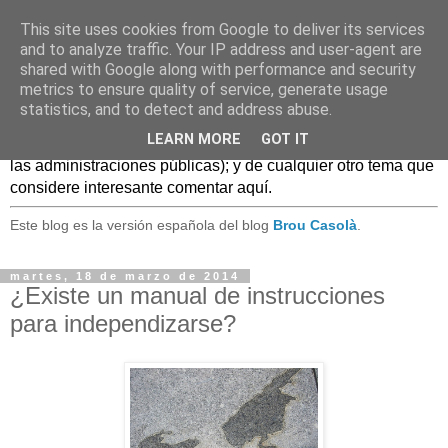
This site uses cookies from Google to deliver its services
Caldo Casero
and to analyze traffic. Your IP address and user-agent are
shared with Google along with performance and security
metrics to ensure quality of service, generate usage
Blog sobre experiencias, comentarios, noticias, anécdotas,
statistics, and to detect and address abuse.
... sobre lo que se conoce como
Web 2.0
y, en general, el
LEARN MORE
GOT IT
mundo de las TIC, (especialmente en el uso de estas TIC en
las administraciones públicas); y de cualquier otro tema que
considere interesante comentar aquí.
Este blog es la versión española del blog
Brou Casolà
.
martes, 18 de marzo de 2014
¿Existe un manual de instrucciones
para independizarse?