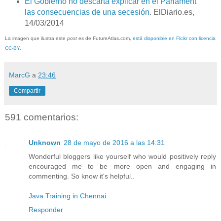
El Gobierno no descarta explicar en el Parlament
las consecuencias de una secesión
. ElDiario.es,
14/03/2014
La imagen que ilustra este
post
es de FutureAtlas.com,
está disponible en Flcikr con licencia
CC-BY
.
MarcG
a
23:46
Compartir
591 comentarios:
Unknown
28 de mayo de 2016 a las 14:31
Wonderful bloggers like yourself who would positively reply
encouraged me to be more open and engaging in
commenting. So know it's helpful..
Java Training in Chennai
Responder