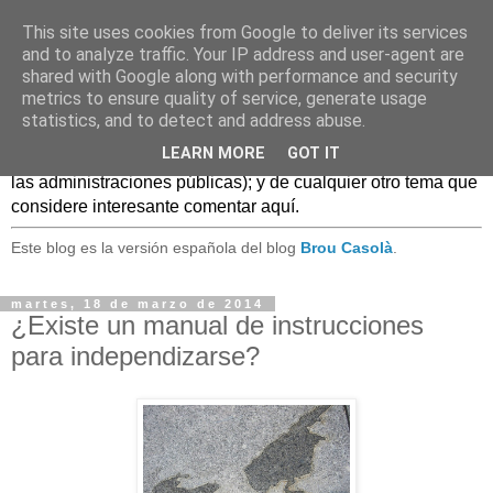
This site uses cookies from Google to deliver its services
Caldo Casero
and to analyze traffic. Your IP address and user-agent are
shared with Google along with performance and security
metrics to ensure quality of service, generate usage
Blog sobre experiencias, comentarios, noticias, anécdotas,
statistics, and to detect and address abuse.
... sobre lo que se conoce como
Web 2.0
y, en general, el
LEARN MORE
GOT IT
mundo de las TIC, (especialmente en el uso de estas TIC en
las administraciones públicas); y de cualquier otro tema que
considere interesante comentar aquí.
Este blog es la versión española del blog
Brou Casolà
.
martes, 18 de marzo de 2014
¿Existe un manual de instrucciones
para independizarse?