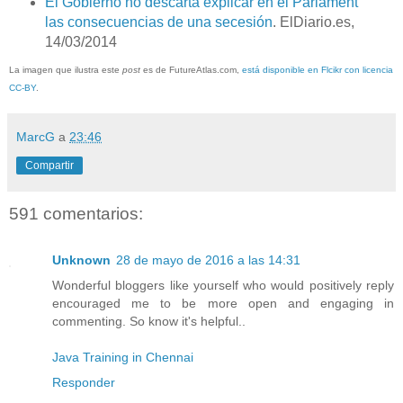
El Gobierno no descarta explicar en el Parlament
las consecuencias de una secesión
. ElDiario.es,
14/03/2014
La imagen que ilustra este
post
es de FutureAtlas.com,
está disponible en Flcikr con licencia
CC-BY
.
MarcG
a
23:46
Compartir
591 comentarios:
Unknown
28 de mayo de 2016 a las 14:31
Wonderful bloggers like yourself who would positively reply
encouraged me to be more open and engaging in
commenting. So know it's helpful..
Java Training in Chennai
Responder