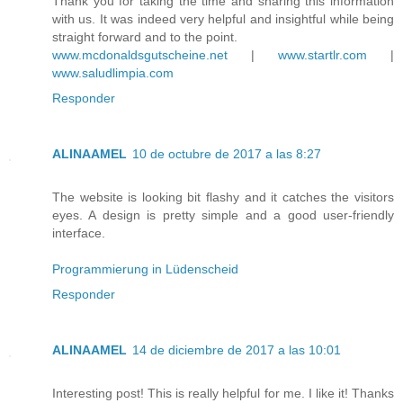
Thank you for taking the time and sharing this information
with us. It was indeed very helpful and insightful while being
straight forward and to the point.
www.mcdonaldsgutscheine.net
|
www.startlr.com
|
www.saludlimpia.com
Responder
ALINAAMEL
10 de octubre de 2017 a las 8:27
The website is looking bit flashy and it catches the visitors
eyes. A design is pretty simple and a good user-friendly
interface.
Programmierung in Lüdenscheid
Responder
ALINAAMEL
14 de diciembre de 2017 a las 10:01
Interesting post! This is really helpful for me. I like it! Thanks