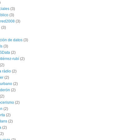
)
ciales
(3)
blico
(3)
dred2008
(3)
p
(3)
ación de datos
(3)
ds
(3)
SData
(2)
tiérrez-rubí
(2)
(2)
a ràdio
(2)
ber
(2)
l urbano
(2)
lderón
(2)
(2)
ocerismo
(2)
ón
(2)
rta
(2)
dans
(2)
a
(2)
(2)