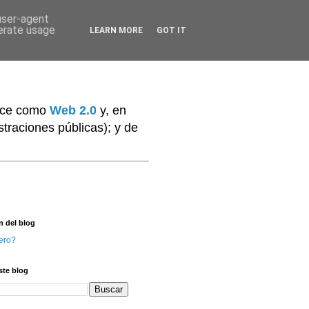
 user-agent
nerate usage
LEARN MORE
GOT IT
noce como
Web 2.0
y, en
traciones públicas); y de
n del blog
ero?
ste blog