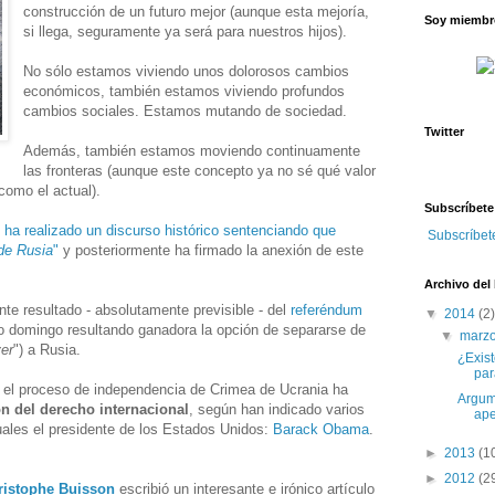
construcción de un futuro mejor (aunque esta mejoría,
Soy miembro
si llega, seguramente ya será para nuestros hijos).
No sólo estamos viviendo unos dolorosos cambios
económicos, también estamos viviendo profundos
cambios sociales. Estamos mutando de sociedad.
Twitter
Además, también estamos moviendo continuamente
las fronteras (aunque este concepto ya no sé qué valor
como el actual).
Subscríbete
n ha realizado un discurso histórico sentenciando que
Subscríbet
de Rusia
"
y posteriormente ha firmado la anexión de este
Archivo del
nte resultado - absolutamente previsible - del
referéndum
▼
2014
(2)
 domingo resultando ganadora la opción de separarse de
▼
marz
ver
") a Rusia.
¿Exis
par
o el proceso de independencia de Crimea de Ucrania ha
Argume
ón del derecho internacional
, según han indicado varios
ape
cuales el presidente de los Estados Unidos:
Barack Obama
.
►
2013
(1
►
2012
(2
ristophe Buisson
escribió un interesante e irónico artículo