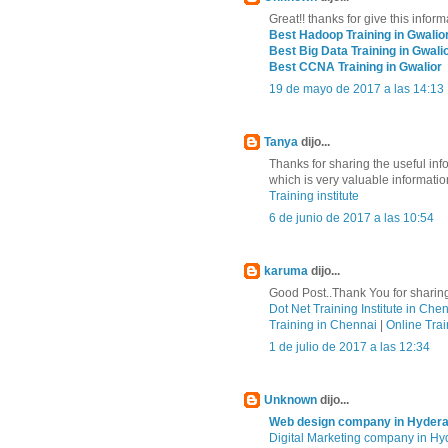
Great!! thanks for give this inform
Best Hadoop Training in Gwalio
Best Big Data Training in Gwali
Best CCNA Training in Gwalior
19 de mayo de 2017 a las 14:13
Tanya
dijo...
Thanks for sharing the useful in
which is very valuable informatio
Training institute
6 de junio de 2017 a las 10:54
karuma
dijo...
Good Post..Thank You for sharing
Dot Net Training Institute in Che
Training in Chennai
|
Online Trai
1 de julio de 2017 a las 12:34
Unknown
dijo...
Web design company in Hyder
Digital Marketing company in H