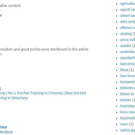
agricultu
ative content.
agustí cer
r
or
albert s
alex soo
alfonso 
analog
(
anna sof
asedie
(
formation and good points were mentioned in the article
audentia
n.
ayuntami
barcamp
bbva
(1)
ben bran
benjamín
bibliote
..
nnai
|
No.1 Dot Net Training in Chennai
|
Best Dot Net
blown to 
ning in Velachery
boletic
(1
brainsto
brou cas
buzzmetr
caoc
(1)
abad
carlos g
yderabad