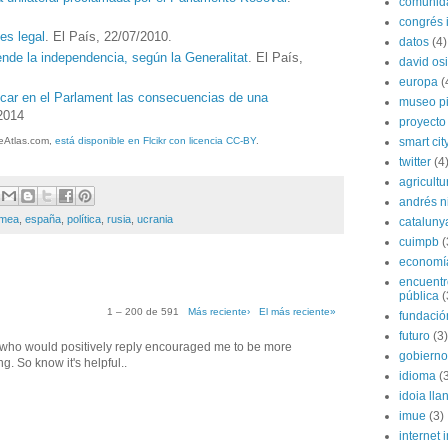
comunida
congrés i
es legal
. El País, 22/07/2010.
datos
(4)
ende la independencia, según la Generalitat
. El País,
david os
europa
(
icar en el Parlament las consecuencias de una
museo p
/2014
proyecto
smart cit
eAtlas.com,
está disponible en Flcikr con licencia CC-BY
.
twitter
(4
agricultu
andrés n
imea
,
españa
,
política
,
rusia
,
ucrania
cataluny
cuimpb
(
economí
encuentr
pública
(
1 – 200 de 591
Más reciente›
El más reciente»
fundación
futuro
(3)
f who would positively reply encouraged me to be more
gobierno
 So know it's helpful..
idioma
(
idoia lla
imue
(3)
internet i