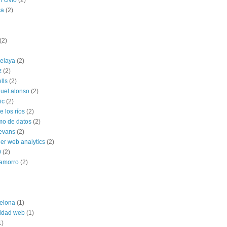
n civio
(2)
ca
(2)
(2)
celaya
(2)
z
(2)
ells
(2)
uel alonso
(2)
ic
(2)
 los ríos
(2)
mo de datos
(2)
 evans
(2)
ner web analytics
(2)
0
(2)
hamorro
(2)
elona
(1)
lidad web
(1)
1)