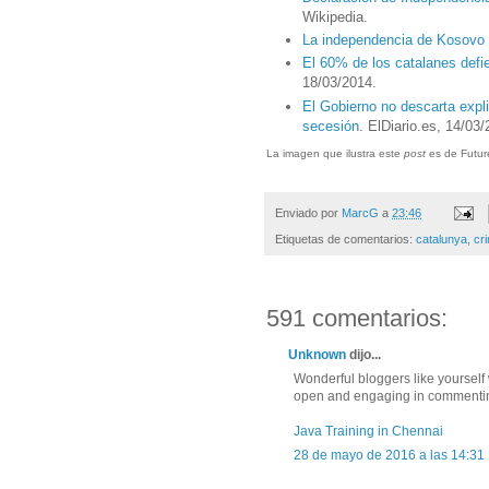
Wikipedia.
La independencia de Kosovo 
El 60% de los catalanes defi
18/03/2014.
El Gobierno no descarta expl
secesión
. ElDiario.es, 14/03
La imagen que ilustra este
post
es de Futur
Enviado por
MarcG
a
23:46
Etiquetas de comentarios:
catalunya
,
cr
591 comentarios:
Unknown
dijo...
Wonderful bloggers like yoursel
open and engaging in commenting.
Java Training in Chennai
28 de mayo de 2016 a las 14:31