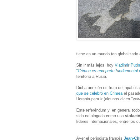
tiene en un mundo tan globalizado 
Sin ir más lejos, hoy
Vladimir Puti
"
Crimea es una parte fundamental 
territorio a Rusia.
Dicha anexión es fruto del apabulla
que se celebró en Crimea
el pasado
Ucrania para ir (algunos dicen "
vol
Este referéndum y, en general tod
sido catalogado como una
violaci
líderes internacionales, entre los 
Ayer el periodista francés
Jean-Ch