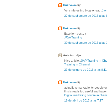
Unknown
dijo...
Very interesting blog to read..
Jav
27 de septiembre de 2016 a las 
Unknown
dijo...
Excellent post :-)
JAVA Training
30 de septiembre de 2016 a las 
Anónimo dijo...
Nice article...
SAP Training in Ch
Training in Chennai
23 de octubre de 2016 a las 8:11
Unknown
dijo...
actually remarkable for people e
this is really too useful and ha
Digital marketing course in chen
19 de abril de 2017 a las 7:37