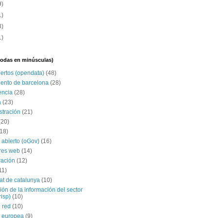
9)
1)
3)
1)
(todas en minúsculas)
iertos (opendata)
(48)
ento de barcelona
(28)
encia
(28)
a
(23)
stración
(21)
(20)
(18)
 abierto (oGov)
(16)
res web
(14)
ración
(12)
11)
tat de catalunya
(10)
ción de la información del sector
risp)
(10)
 red
(10)
 europea
(9)