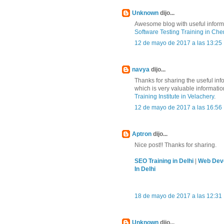
Unknown
dijo...
Awesome blog with useful informa
Software Testing Training in Che
12 de mayo de 2017 a las 13:25
navya
dijo...
Thanks for sharing the useful in
which is very valuable informati
Training Institute in Velachery
.
12 de mayo de 2017 a las 16:56
Aptron
dijo...
Nice post!! Thanks for sharing.
SEO Training in Delhi
|
Web Deve
In Delhi
18 de mayo de 2017 a las 12:31
Unknown
dijo...