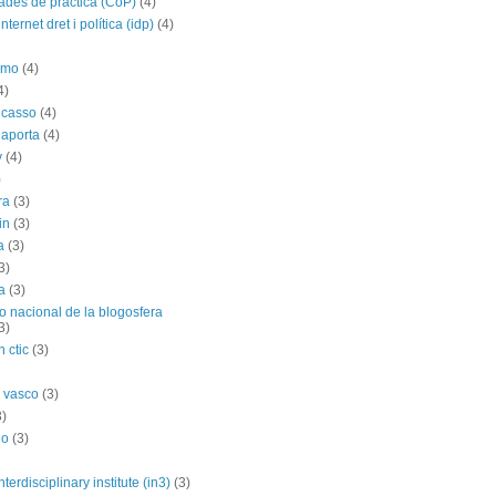
des de práctica (CoP)
(4)
nternet dret i política (idp)
(4)
imo
(4)
4)
icasso
(4)
 aporta
(4)
y
(4)
)
ra
(3)
in
(3)
a
(3)
3)
a
(3)
o nacional de la blogosfera
3)
 ctic
(3)
 vasco
(3)
3)
no
(3)
nterdisciplinary institute (in3)
(3)