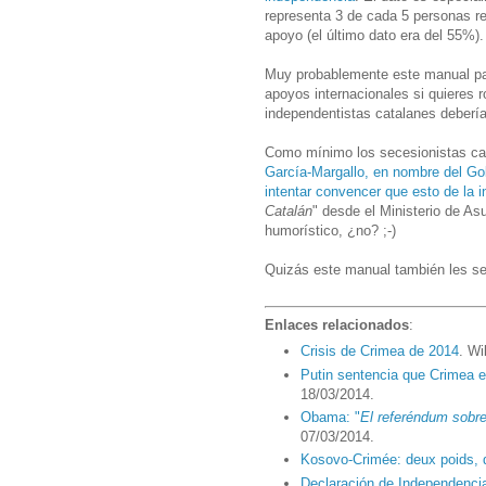
representa 3 de cada 5 personas r
apoyo (el último dato era del 55%).
Muy probablemente este manual par
apoyos internacionales si quieres 
independentistas catalanes deberían
Como mínimo los secesionistas cat
García-Margallo, en nombre del Go
intentar convencer que esto de la 
Catalán
" desde el Ministerio de A
humorístico, ¿no? ;-)
Quizás este manual también les se
Enlaces relacionados
:
Crisis de Crimea de 2014
. Wi
Putin sentencia que Crimea e
18/03/2014.
Obama: "
El referéndum sobre
07/03/2014.
Kosovo-Crimée: deux poids,
Declaración de Independencia