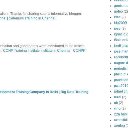
fundació
genis ro
goteo
(2)
tion.. Thanks for sharing such a informative blogger.
idec
(2)
nnai
|
Selenium Training in Chennai
idp2009
iese
(2)
ignacio 
iñaki orti
jordi gra
formation and good points were mentioned in the article
on.
CCNP Training Institute Institute in Chennai
|
CCNPP
josé man
l'econòm
nagore de
periodis
philip b.
practitio
pwa201
rafael c
lopment Training Company in Delhi
|
Big Data Training
rural
(2)
ub
(2)
vino
(2)
22a barc
accesibi
aenteg
(