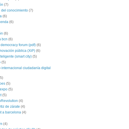
ón
(7)
 del conocimiento
(7)
a
(6)
agenda
(6)
ón
(6)
a bcn
(6)
 democracy forum (pdf)
(6)
nnovación pública (XiP)
(6)
teligente (smart city)
(5)
o
(5)
 internacional ciudadanía digital
(5)
roes
(5)
yexpo
(5)
t
(5)
hRevolution
(4)
rtiz de zárate
(4)
t a barcelona
(4)
im
(4)