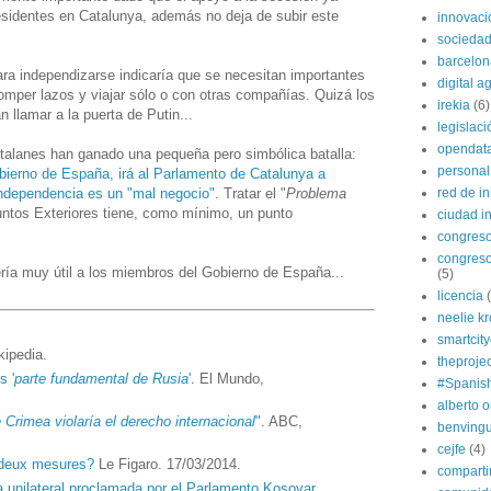
esidentes en Catalunya, además no deja de subir este
innovaci
sociedad
barcelon
a independizarse indicaría que se necesitan importantes
digital 
romper lazos y viajar sólo o con otras compañías. Quizá los
irekia
(6)
 llamar a la puerta de Putin...
legislaci
opendat
alanes han ganado una pequeña pero simbólica batalla:
personal
bierno de España, irá al Parlamento de Catalunya a
independencia es un "mal negocio"
. Tratar el "
Problema
red de i
suntos Exteriores tiene, como mínimo, un punto
ciudad in
congres
congreso
ría muy útil a los miembros del Gobierno de España...
(5)
licencia
neelie k
smartcit
kipedia.
theprojec
s '
parte fundamental de Rusia
'
. El Mundo,
#Spanis
alberto o
 Crimea violaría el derecho internacional
"
. ABC,
benvingu
cejfe
(4)
 deux mesures?
Le Figaro. 17/03/2014.
compart
 unilateral proclamada por el Parlamento Kosovar
.