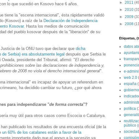
►
2011
(4
con lo que sucedió en Kosovo hace 6 años.
►
2010
(3
e tiene la "escena internacional", ésta rápidamente validó
►
2009
(3
do (Kosovo) a raíz de la
Declaración de Independencia
►
2008
(1
mento Kosovar
. Hasta los medios de comunicación
cidad del pueblo kosovar después de la "liberación" de su
Etiquetas, 
datos ab
e Justicia de la ONU tuvo que declarar que
dicha
ayuntami
 de Serbia) era absolutamente legal
después que Serbia le
transpar
i Owada, presidente del Tribunal, afirmó: "
El derecho
 prohibiciones sobre las declaraciones de independencia y,
ponenci
febrero de 2008 no viola el derecho internacional general
".
e-admini
web 2.0
na internacional" es incapaz de apoyar un referendum en
españa
l crimeano, ha decidido cambiar su futuro, ¿por qué ahora
gobierno
indicado
administ
nes para independizarse "
de forma correcta
"?
política
(
generali
 sería muy útil para otros casos como Escocia o Catalunya.
reutiliza
público (
an publicado los resultados de una encuesta oficial (de la
sociedad
ue
un 60% de los catalanes están a favor de la
lmente importante dado que el apoyo a la secesión ya
comisión