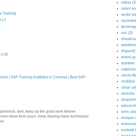
odilas
(3
redes so
a Training
sector pú
9:17
socieda
tecnima
uoc
(3)
visualiz
webtren
#SpainE
14:30
antoni gu
ararteko
cataluny
cercle fi
ennai
|
SAP Training Institutes in Chennai
|
Best SAP
cristóba
césar ca
derecho
dospunt
educaci
xperience, well, keep up the good work fellows
enric ube
ve more ideas from yours. keep sharing many techniques
enrique 
nai
entrevist
euskadi