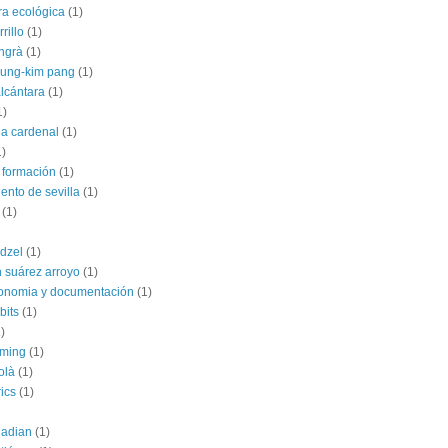
ra ecológica
(1)
rillo
(1)
angrà
(1)
jung-kim pang
(1)
alcántara
(1)
1)
ia cardenal
(1)
1)
 formación
(1)
ento de sevilla
(1)
(1)
dzel
(1)
 suárez arroyo
(1)
conomia y documentación
(1)
bits
(1)
)
rming
(1)
olà
(1)
ics
(1)
uadian
(1)