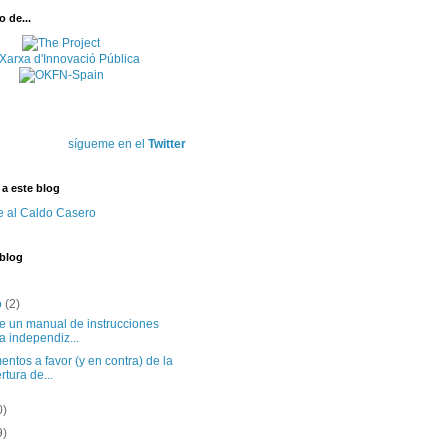
 de...
sígueme en el
Twitter
 a este blog
e al Caldo Casero
 blog
o
(2)
te un manual de instrucciones
a independiz...
ntos a favor (y en contra) de la
rtura de...
0)
9)