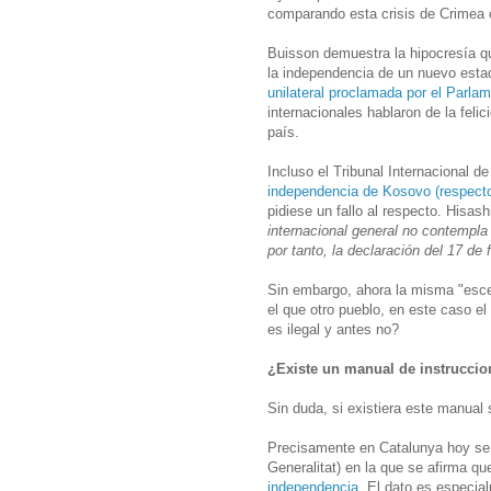
comparando esta crisis de Crimea 
Buisson demuestra la hipocresía qu
la independencia de un nuevo esta
unilateral proclamada por el Parla
internacionales hablaron de la feli
país.
Incluso el Tribunal Internacional d
independencia de Kosovo (respecto
pidiese un fallo al respecto. Hisash
internacional general no contempla
por tanto, la declaración del 17 de 
Sin embargo, ahora la misma "esce
el que otro pueblo, en este caso e
es ilegal y antes no?
¿Existe un manual de instruccio
Sin duda, si existiera este manual
Precisamente en Catalunya hoy se h
Generalitat) en la que se afirma q
independencia
. El dato es especia