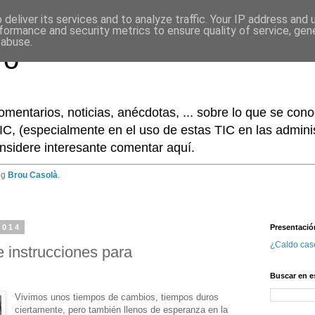
deliver its services and to analyze traffic. Your IP address and
formance and security metrics to ensure quality of service, ge
 abuse.
ro
omentarios, noticias, anécdotas, ... sobre lo que se co
IC, (especialmente en el uso de estas TIC en las adminis
nsidere interesante comentar aquí.
og
Brou Casolà
.
2014
Presentació
¿Caldo cas
 instrucciones para
Buscar en e
Vivimos unos tiempos de cambios, tiempos duros
ciertamente, pero también llenos de esperanza en la