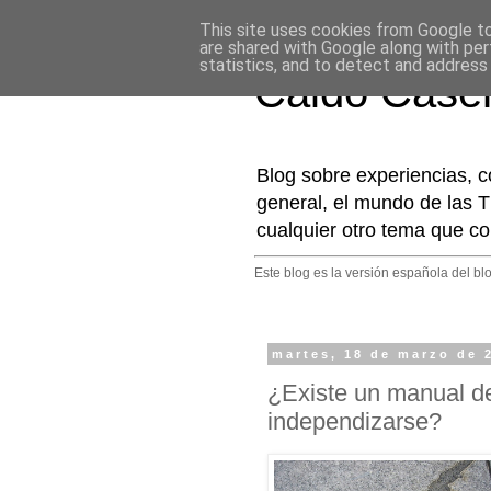
This site uses cookies from Google to 
are shared with Google along with per
statistics, and to detect and address
Caldo Case
Blog sobre experiencias, c
general, el mundo de las T
cualquier otro tema que co
Este blog es la versión española del bl
martes, 18 de marzo de 
¿Existe un manual de
independizarse?