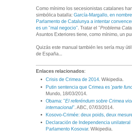
Como mínimo los secesionistas catalanes h
simbólica batalla:
García-Margallo, en nombre 
Parlamento de Catalunya a intentar convence
es un "mal negocio"
. Tratar el "
Problema Cata
Asuntos Exteriores tiene, como mínimo, un pun
Quizás este manual también les sería muy úti
de España...
Enlaces relacionados
:
Crisis de Crimea de 2014
. Wikipedia.
Putin sentencia que Crimea es '
parte fun
Mundo, 18/03/2014.
Obama: "
El referéndum sobre Crimea viol
internacional
"
. ABC, 07/03/2014.
Kosovo-Crimée: deux poids, deux mesur
Declaración de Independencia unilateral
Parlamento Kosovar
. Wikipedia.