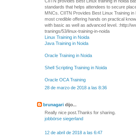
CIITN provides Best Linux training in noida ba
standards that helps attendees to secure plac
MNCs. CIITN Provides Best Linux Training in N
most credible offering hands on practical know
with basic as well as advanced level. :http://w
tranings/53/linux-training-in-noida
Linux Training in Noida
Java Training in Noida
Oracle Training in Noida
Shell Scripting Training in Noida
Oracle OCA Training
28 de marzo de 2018 a las 8:36
brunagari
dijo...
Really nice post.Thanks for sharing.
jobbörse siegerland
12 de abril de 2018 a las 6:47