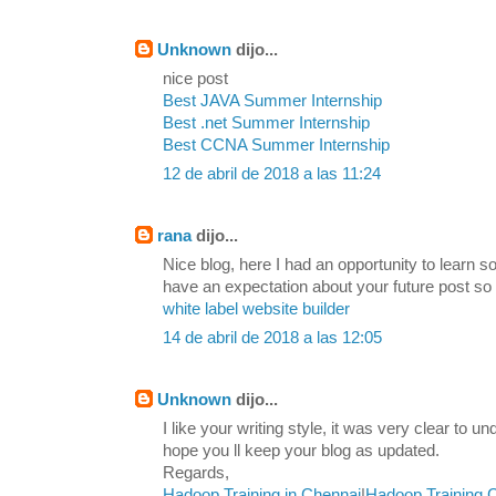
Unknown
dijo...
nice post
Best JAVA Summer Internship
Best .net Summer Internship
Best CCNA Summer Internship
12 de abril de 2018 a las 11:24
rana
dijo...
Nice blog, here I had an opportunity to learn s
have an expectation about your future post so
white label website builder
14 de abril de 2018 a las 12:05
Unknown
dijo...
I like your writing style, it was very clear to u
hope you ll keep your blog as updated.
Regards,
Hadoop Training in Chennai
|
Hadoop Training 