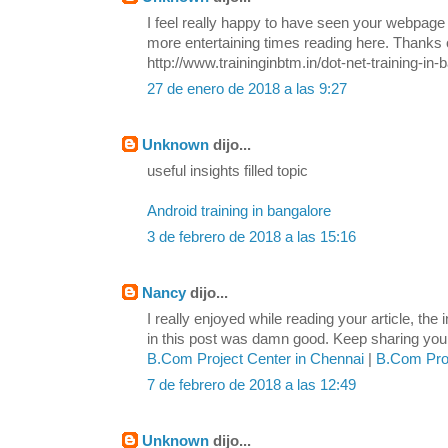
I feel really happy to have seen your webpage
more entertaining times reading here. Thanks o
http://www.traininginbtm.in/dot-net-training-in-
27 de enero de 2018 a las 9:27
Unknown
dijo...
useful insights filled topic
Android training in bangalore
3 de febrero de 2018 a las 15:16
Nancy
dijo...
I really enjoyed while reading your article, the
in this post was damn good. Keep sharing your 
B.Com Project Center in Chennai
|
B.Com Proj
7 de febrero de 2018 a las 12:49
Unknown
dijo...