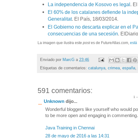
La independencia de Kosovo es legal
. E
El 60% de los catalanes defiende la ind
Generalitat
. El País, 18/03/2014.
El Gobierno no descarta explicar en el P
consecuencias de una secesión
. ElDiari
La imagen que ilustra este
post
es de FutureAtlas.com,
está
Enviado por
MarcG
a
23:46
Etiquetas de comentarios:
catalunya
,
crimea
,
españa
,
591 comentarios:
1 
Unknown
dijo...
Wonderful bloggers like yourself who would po
to be more open and engaging in commenting. S
Java Training in Chennai
28 de mayo de 2016 a las 14:31