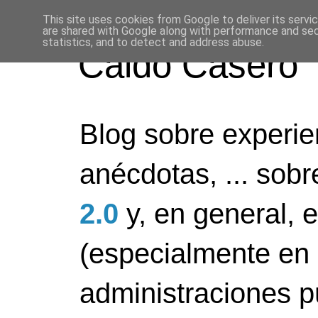
This site uses cookies from Google to deliver its servi
are shared with Google along with performance and secu
statistics, and to detect and address abuse.
Caldo Casero
Blog sobre experien
anécdotas, ... sob
2.0
y, en general, 
(especialmente en 
administraciones pú