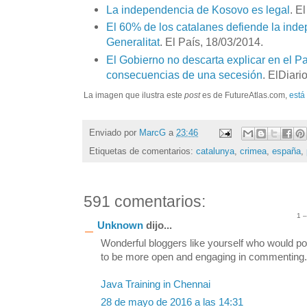
La independencia de Kosovo es legal
. E
El 60% de los catalanes defiende la ind
Generalitat
. El País, 18/03/2014.
El Gobierno no descarta explicar en el P
consecuencias de una secesión
. ElDiari
La imagen que ilustra este
post
es de FutureAtlas.com,
está
Enviado por
MarcG
a
23:46
Etiquetas de comentarios:
catalunya
,
crimea
,
españa
,
591 comentarios:
1 
Unknown
dijo...
Wonderful bloggers like yourself who would po
to be more open and engaging in commenting. S
Java Training in Chennai
28 de mayo de 2016 a las 14:31