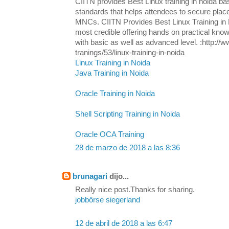
CIITN provides Best Linux training in noida ba
standards that helps attendees to secure plac
MNCs. CIITN Provides Best Linux Training in N
most credible offering hands on practical know
with basic as well as advanced level. :http://w
tranings/53/linux-training-in-noida
Linux Training in Noida
Java Training in Noida
Oracle Training in Noida
Shell Scripting Training in Noida
Oracle OCA Training
28 de marzo de 2018 a las 8:36
brunagari
dijo...
Really nice post.Thanks for sharing.
jobbörse siegerland
12 de abril de 2018 a las 6:47