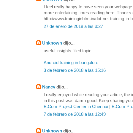
I feel really happy to have seen your webpage
more entertaining times reading here. Thanks o
http://www.traininginbtm.in/dot-net-training-in-
27 de enero de 2018 a las 9:27
Unknown
dijo...
useful insights filled topic
Android training in bangalore
3 de febrero de 2018 a las 15:16
Nancy
dijo...
I really enjoyed while reading your article, the
in this post was damn good. Keep sharing your 
B.Com Project Center in Chennai
|
B.Com Proj
7 de febrero de 2018 a las 12:49
Unknown
dijo...