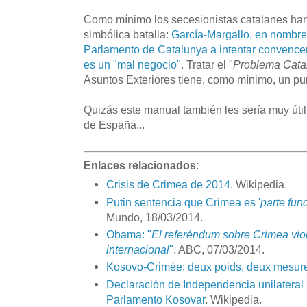
Como mínimo los secesionistas catalanes h
simbólica batalla:
García-Margallo, en nombre 
Parlamento de Catalunya a intentar convence
es un "mal negocio"
. Tratar el "
Problema Cata
Asuntos Exteriores tiene, como mínimo, un pun
Quizás este manual también les sería muy úti
de España...
Enlaces relacionados
:
Crisis de Crimea de 2014
. Wikipedia.
Putin sentencia que Crimea es '
parte fun
Mundo, 18/03/2014.
Obama: "
El referéndum sobre Crimea viol
internacional
"
. ABC, 07/03/2014.
Kosovo-Crimée: deux poids, deux mesur
Declaración de Independencia unilateral
Parlamento Kosovar
. Wikipedia.