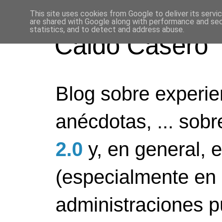
This site uses cookies from Google to deliver its servi
are shared with Google along with performance and secu
statistics, and to detect and address abuse.
Caldo Casero
Blog sobre experien
anécdotas, ... sob
2.0
y, en general, 
(especialmente en 
administraciones pú