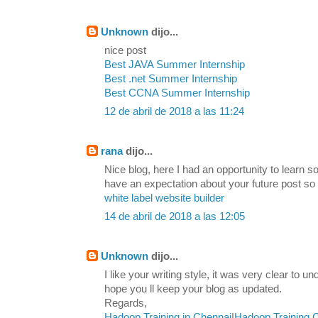
Unknown
dijo...
nice post
Best JAVA Summer Internship
Best .net Summer Internship
Best CCNA Summer Internship
12 de abril de 2018 a las 11:24
rana
dijo...
Nice blog, here I had an opportunity to learn s
have an expectation about your future post so
white label website builder
14 de abril de 2018 a las 12:05
Unknown
dijo...
I like your writing style, it was very clear to u
hope you ll keep your blog as updated.
Regards,
Hadoop Training in Chennai
|
Hadoop Training 