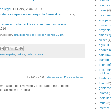
comunida
congrés i
es legal
. El País, 22/07/2010.
datos
(4)
ende la independencia, según la Generalitat
. El País,
david os
europa
(
icar en el Parlament las consecuencias de una
museo p
/2014
proyecto
smart cit
eAtlas.com,
está disponible en Flcikr con licencia CC-BY
.
twitter
(4
agricultu
andrés n
imea
,
españa
,
política
,
rusia
,
ucrania
cataluny
cuimpb
(
economí
encuentr
pública
(
1 – 200 de 591
Más reciente›
El más reciente»
fundación
futuro
(3)
f who would positively reply encouraged me to be more
gobierno
 So know it's helpful..
idioma
(
idoia lla
imue
(3)
internet i