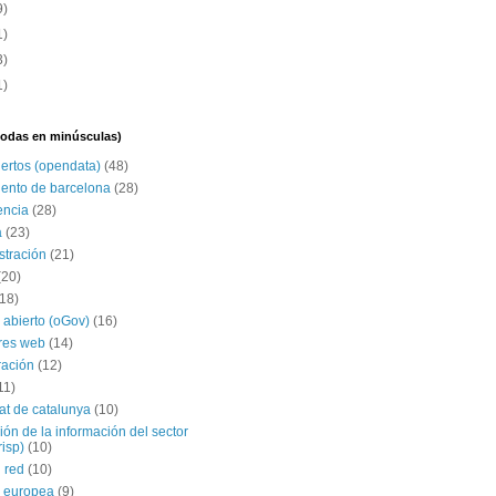
9)
1)
3)
1)
(todas en minúsculas)
iertos (opendata)
(48)
ento de barcelona
(28)
encia
(28)
a
(23)
stración
(21)
(20)
(18)
 abierto (oGov)
(16)
res web
(14)
ración
(12)
11)
tat de catalunya
(10)
ción de la información del sector
risp)
(10)
 red
(10)
 europea
(9)