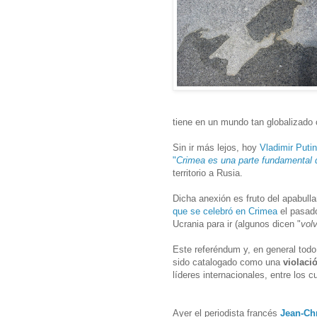
tiene en un mundo tan globalizado 
Sin ir más lejos, hoy
Vladimir Puti
"
Crimea es una parte fundamental 
territorio a Rusia.
Dicha anexión es fruto del apabulla
que se celebró en Crimea
el pasado
Ucrania para ir (algunos dicen "
vol
Este referéndum y, en general tod
sido catalogado como una
violaci
líderes internacionales, entre los 
Ayer el periodista francés
Jean-Ch