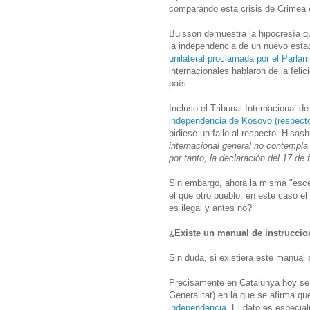
comparando esta crisis de Crimea 
Buisson demuestra la hipocresía qu
la independencia de un nuevo esta
unilateral proclamada por el Parla
internacionales hablaron de la feli
país.
Incluso el Tribunal Internacional d
independencia de Kosovo (respecto
pidiese un fallo al respecto. Hisash
internacional general no contempla
por tanto, la declaración del 17 de 
Sin embargo, ahora la misma "esce
el que otro pueblo, en este caso e
es ilegal y antes no?
¿Existe un manual de instruccio
Sin duda, si existiera este manual
Precisamente en Catalunya hoy se h
Generalitat) en la que se afirma q
independencia
. El dato es especia