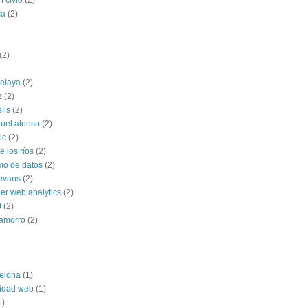
n civio
(2)
ca
(2)
(2)
celaya
(2)
z
(2)
ells
(2)
uel alonso
(2)
ic
(2)
 los ríos
(2)
mo de datos
(2)
 evans
(2)
ner web analytics
(2)
0
(2)
hamorro
(2)
elona
(1)
lidad web
(1)
1)