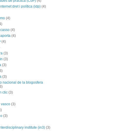
des de práctica (CoP)
(4)
nternet dret i política (idp)
(4)
imo
(4)
4)
icasso
(4)
 aporta
(4)
y
(4)
)
ra
(3)
in
(3)
a
(3)
3)
a
(3)
o nacional de la blogosfera
3)
 ctic
(3)
 vasco
(3)
3)
no
(3)
nterdisciplinary institute (in3)
(3)