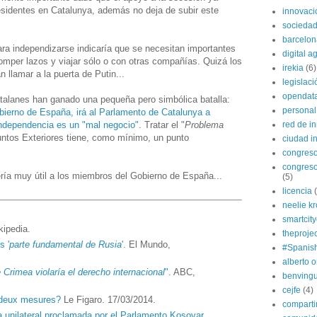
esidentes en Catalunya, además no deja de subir este
innovaci
sociedad
barcelon
a independizarse indicaría que se necesitan importantes
digital 
romper lazos y viajar sólo o con otras compañías. Quizá los
irekia
(6)
 llamar a la puerta de Putin...
legislaci
opendat
alanes han ganado una pequeña pero simbólica batalla:
personal
bierno de España, irá al Parlamento de Catalunya a
independencia es un "mal negocio"
. Tratar el "
Problema
red de i
suntos Exteriores tiene, como mínimo, un punto
ciudad in
congres
congreso
ría muy útil a los miembros del Gobierno de España...
(5)
licencia
neelie k
smartcit
kipedia.
theprojec
s '
parte fundamental de Rusia
'
. El Mundo,
#Spanis
alberto o
 Crimea violaría el derecho internacional
"
. ABC,
benvingu
cejfe
(4)
 deux mesures?
Le Figaro. 17/03/2014.
compart
 unilateral proclamada por el Parlamento Kosovar
.