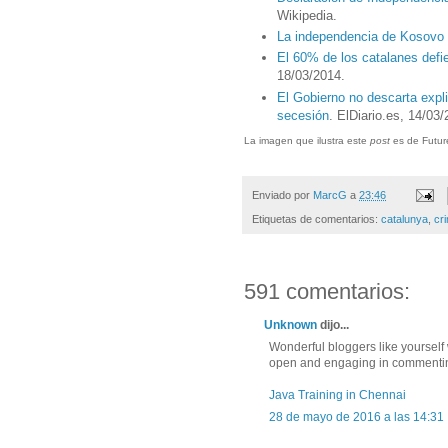
Wikipedia.
La independencia de Kosovo 
El 60% de los catalanes defi
18/03/2014.
El Gobierno no descarta expl
secesión
. ElDiario.es, 14/03
La imagen que ilustra este
post
es de Futur
Enviado por
MarcG
a
23:46
Etiquetas de comentarios:
catalunya
,
cr
591 comentarios:
Unknown
dijo...
Wonderful bloggers like yoursel
open and engaging in commenting.
Java Training in Chennai
28 de mayo de 2016 a las 14:31