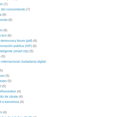
ón
(7)
 del conocimiento
(7)
a
(6)
agenda
(6)
ón
(6)
a bcn
(6)
 democracy forum (pdf)
(6)
nnovación pública (XiP)
(6)
teligente (smart city)
(5)
o
(5)
 internacional ciudadanía digital
(5)
roes
(5)
yexpo
(5)
t
(5)
hRevolution
(4)
rtiz de zárate
(4)
t a barcelona
(4)
im
(4)