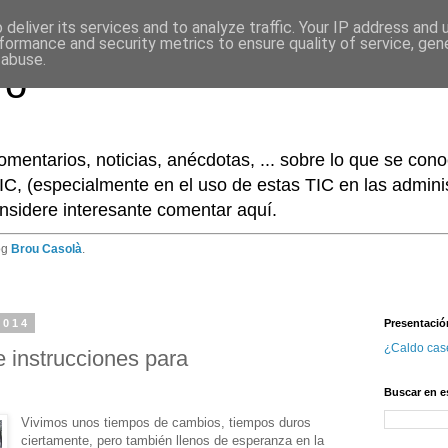
deliver its services and to analyze traffic. Your IP address and
formance and security metrics to ensure quality of service, ge
 abuse.
ro
omentarios, noticias, anécdotas, ... sobre lo que se co
IC, (especialmente en el uso de estas TIC en las adminis
nsidere interesante comentar aquí.
og
Brou Casolà
.
2014
Presentació
¿Caldo cas
 instrucciones para
Buscar en e
Vivimos unos tiempos de cambios, tiempos duros
ciertamente, pero también llenos de esperanza en la