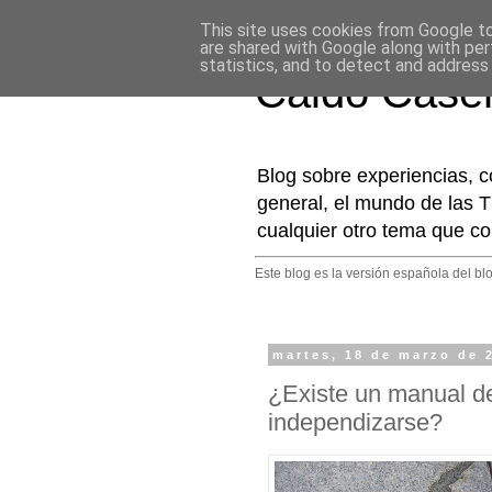
This site uses cookies from Google to 
are shared with Google along with per
statistics, and to detect and address
Caldo Case
Blog sobre experiencias, c
general, el mundo de las T
cualquier otro tema que co
Este blog es la versión española del bl
martes, 18 de marzo de 
¿Existe un manual de
independizarse?