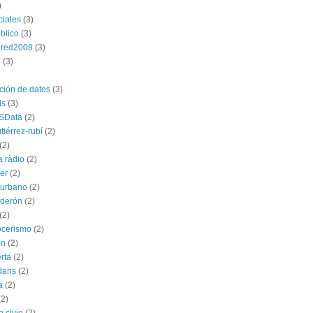
)
ciales
(3)
blico
(3)
dred2008
(3)
p
(3)
ación de datos
(3)
ds
(3)
SData
(2)
tiérrez-rubí
(2)
(2)
a ràdio
(2)
ber
(2)
l urbano
(2)
lderón
(2)
(2)
ocerismo
(2)
ón
(2)
rta
(2)
dans
(2)
a
(2)
(2)