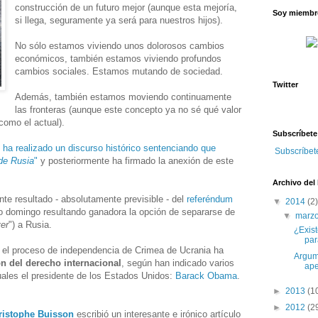
construcción de un futuro mejor (aunque esta mejoría,
Soy miembro
si llega, seguramente ya será para nuestros hijos).
No sólo estamos viviendo unos dolorosos cambios
económicos, también estamos viviendo profundos
cambios sociales. Estamos mutando de sociedad.
Twitter
Además, también estamos moviendo continuamente
las fronteras (aunque este concepto ya no sé qué valor
como el actual).
Subscríbete
n ha realizado un discurso histórico sentenciando que
Subscríbet
de Rusia
"
y posteriormente ha firmado la anexión de este
Archivo del
nte resultado - absolutamente previsible - del
referéndum
▼
2014
(2)
 domingo resultando ganadora la opción de separarse de
▼
marz
ver
") a Rusia.
¿Exis
par
o el proceso de independencia de Crimea de Ucrania ha
Argume
ón del derecho internacional
, según han indicado varios
ape
cuales el presidente de los Estados Unidos:
Barack Obama
.
►
2013
(1
►
2012
(2
ristophe Buisson
escribió un interesante e irónico artículo