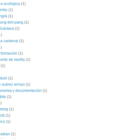
ra ecológica
(1)
rillo
(1)
angrà
(1)
jung-kim pang
(1)
alcántara
(1)
1)
ia cardenal
(1)
1)
 formación
(1)
ento de sevilla
(1)
(1)
dzel
(1)
 suárez arroyo
(1)
conomia y documentación
(1)
bits
(1)
)
rming
(1)
olà
(1)
ics
(1)
uadian
(1)