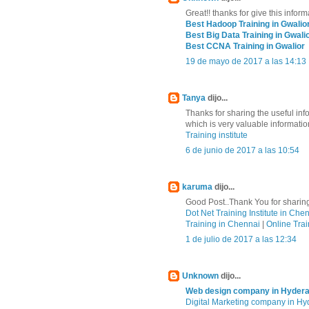
Great!! thanks for give this inform
Best Hadoop Training in Gwalio
Best Big Data Training in Gwali
Best CCNA Training in Gwalior
19 de mayo de 2017 a las 14:13
Tanya
dijo...
Thanks for sharing the useful in
which is very valuable informatio
Training institute
6 de junio de 2017 a las 10:54
karuma
dijo...
Good Post..Thank You for sharing
Dot Net Training Institute in Che
Training in Chennai
|
Online Trai
1 de julio de 2017 a las 12:34
Unknown
dijo...
Web design company in Hyder
Digital Marketing company in H