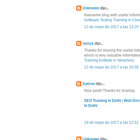
Unknown
dijo...
Awesome blog with useful informa
Software Testing Training in Che
12 de mayo de 2017 a las 13:25
navya
dijo...
Thanks for sharing the useful in
which is very valuable informati
Training Institute in Velachery
.
12 de mayo de 2017 a las 16:56
Aptron
dijo...
Nice post!! Thanks for sharing.
SEO Training in Delhi
|
Web Deve
In Delhi
18 de mayo de 2017 a las 12:31
Unknown
dijo...