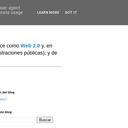
 user-agent
nerate usage
LEARN MORE
GOT IT
noce como
Web 2.0
y, en
traciones públicas); y de
n del blog
ero?
ste blog