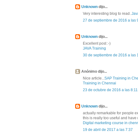
Unknown
dijo...
Very interesting blog to read..
Jav
27 de septiembre de 2016 a las 
Unknown
dijo...
Excellent post :-)
JAVA Training
30 de septiembre de 2016 a las 
Anónimo dijo...
Nice article...
SAP Training in Ch
Training in Chennai
23 de octubre de 2016 a las 8:11
Unknown
dijo...
actually remarkable for people e
this is really too useful and ha
Digital marketing course in chen
19 de abril de 2017 a las 7:37