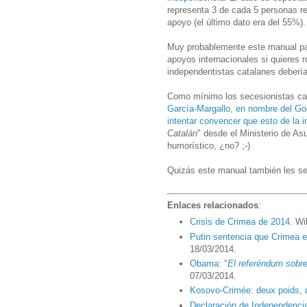
representa 3 de cada 5 personas r
apoyo (el último dato era del 55%).
Muy probablemente este manual par
apoyos internacionales si quieres 
independentistas catalanes deberían
Como mínimo los secesionistas cat
García-Margallo, en nombre del Go
intentar convencer que esto de la 
Catalán
" desde el Ministerio de A
humorístico, ¿no? ;-)
Quizás este manual también les se
Enlaces relacionados
:
Crisis de Crimea de 2014
. Wi
Putin sentencia que Crimea e
18/03/2014.
Obama: "
El referéndum sobre
07/03/2014.
Kosovo-Crimée: deux poids,
Declaración de Independencia