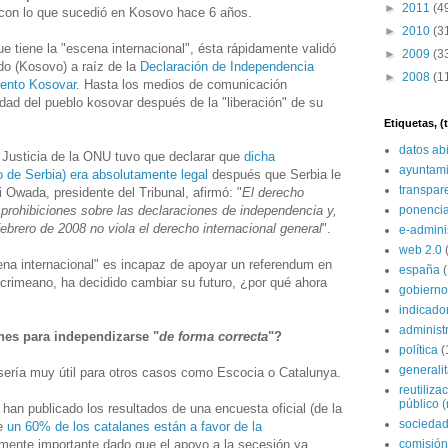
►
2011
(4
con lo que sucedió en Kosovo hace 6 años.
►
2010
(3
e tiene la "escena internacional", ésta rápidamente validó
►
2009
(3
do (Kosovo) a raíz de la
Declaración de Independencia
►
2008
(1
mento Kosovar
. Hasta los medios de comunicación
cidad del pueblo kosovar después de la "liberación" de su
Etiquetas, 
datos ab
e Justicia de la ONU tuvo que declarar que
dicha
ayuntami
 de Serbia) era absolutamente legal
después que Serbia le
transpar
i Owada, presidente del Tribunal, afirmó: "
El derecho
 prohibiciones sobre las declaraciones de independencia y,
ponenci
febrero de 2008 no viola el derecho internacional general
".
e-admini
web 2.0
na internacional" es incapaz de apoyar un referendum en
españa
l crimeano, ha decidido cambiar su futuro, ¿por qué ahora
gobierno
indicado
administ
nes para independizarse "
de forma correcta
"?
política
(
generali
 sería muy útil para otros casos como Escocia o Catalunya.
reutiliza
público (
an publicado los resultados de una encuesta oficial (de la
sociedad
ue
un 60% de los catalanes están a favor de la
lmente importante dado que el apoyo a la secesión ya
comisión