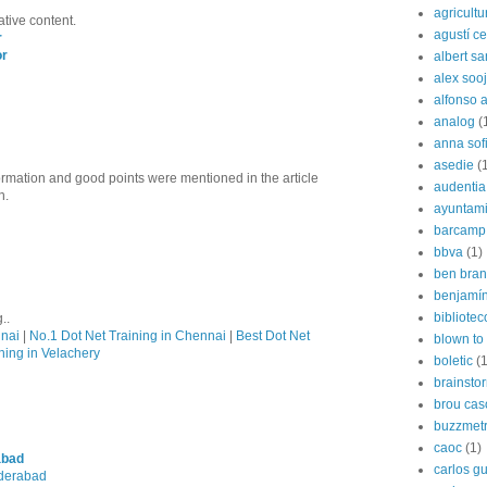
agricultu
ative content.
agustí cer
r
or
albert s
alex soo
alfonso 
analog
(
anna sof
asedie
(
formation and good points were mentioned in the article
audentia
n.
ayuntami
barcamp
bbva
(1)
ben bran
benjamín
bibliote
..
nnai
|
No.1 Dot Net Training in Chennai
|
Best Dot Net
blown to 
ning in Velachery
boletic
(1
brainsto
brou cas
buzzmetr
caoc
(1)
abad
carlos g
yderabad