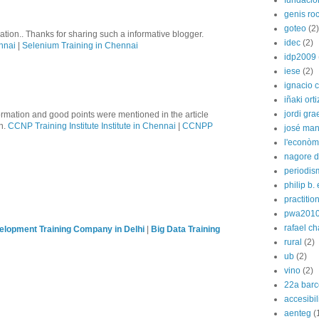
fundació
genis ro
goteo
(2)
tion.. Thanks for sharing such a informative blogger.
idec
(2)
nnai
|
Selenium Training in Chennai
idp2009
iese
(2)
ignacio 
iñaki orti
jordi gra
formation and good points were mentioned in the article
on.
CCNP Training Institute Institute in Chennai
|
CCNPP
josé man
l'econòm
nagore de
periodis
philip b.
practitio
pwa201
rafael c
lopment Training Company in Delhi
|
Big Data Training
rural
(2)
ub
(2)
vino
(2)
22a barc
accesibi
aenteg
(