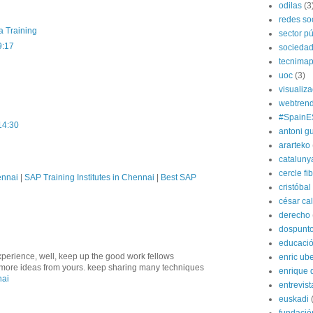
odilas
(3
redes so
a Training
sector pú
9:17
socieda
tecnima
uoc
(3)
visualiz
webtren
#SpainE
14:30
antoni gu
ararteko
cataluny
cercle fi
ennai
|
SAP Training Institutes in Chennai
|
Best SAP
cristóba
césar ca
derecho
dospunt
educaci
xperience, well, keep up the good work fellows
enric ube
ve more ideas from yours. keep sharing many techniques
enrique 
nai
entrevist
euskadi