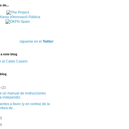
 de...
sígueme en el
Twitter
 a este blog
e al Caldo Casero
 blog
o
(2)
te un manual de instrucciones
a independiz...
ntos a favor (y en contra) de la
rtura de...
0)
9)