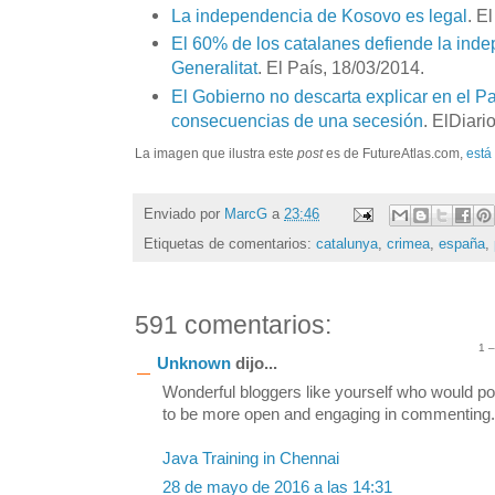
La independencia de Kosovo es legal
. E
El 60% de los catalanes defiende la ind
Generalitat
. El País, 18/03/2014.
El Gobierno no descarta explicar en el P
consecuencias de una secesión
. ElDiari
La imagen que ilustra este
post
es de FutureAtlas.com,
está
Enviado por
MarcG
a
23:46
Etiquetas de comentarios:
catalunya
,
crimea
,
españa
,
591 comentarios:
1 
Unknown
dijo...
Wonderful bloggers like yourself who would po
to be more open and engaging in commenting. S
Java Training in Chennai
28 de mayo de 2016 a las 14:31