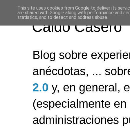
This site uses cookies from Google to deliver its servi
are shared with Google along with performance and secu
statistics, and to detect and address abuse.
Caldo Casero
Blog sobre experien
anécdotas, ... sob
2.0
y, en general, 
(especialmente en 
administraciones pú