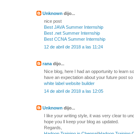
Unknown
dijo...
nice post
Best JAVA Summer Internship
Best .net Summer Internship
Best CCNA Summer Internship
12 de abril de 2018 a las 11:24
rana
dijo...
Nice blog, here I had an opportunity to learn s
have an expectation about your future post so
white label website builder
14 de abril de 2018 a las 12:05
Unknown
dijo...
I like your writing style, it was very clear to u
hope you ll keep your blog as updated.
Regards,
Hadoop Training in Chennai
|
Hadoop Training 