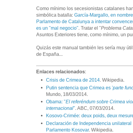
Como mínimo los secesionistas catalanes h
simbólica batalla:
García-Margallo, en nombre 
Parlamento de Catalunya a intentar convence
es un "mal negocio"
. Tratar el "
Problema Cata
Asuntos Exteriores tiene, como mínimo, un pun
Quizás este manual también les sería muy úti
de España...
Enlaces relacionados
:
Crisis de Crimea de 2014
. Wikipedia.
Putin sentencia que Crimea es '
parte fun
Mundo, 18/03/2014.
Obama: "
El referéndum sobre Crimea viol
internacional
"
. ABC, 07/03/2014.
Kosovo-Crimée: deux poids, deux mesur
Declaración de Independencia unilateral
Parlamento Kosovar
. Wikipedia.