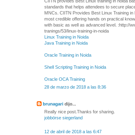
CIITN provides Best Linux training in noida ba
standards that helps attendees to secure plac
MNCs. CIITN Provides Best Linux Training in N
most credible offering hands on practical know
with basic as well as advanced level. :http://w
tranings/53/linux-training-in-noida
Linux Training in Noida
Java Training in Noida
Oracle Training in Noida
Shell Scripting Training in Noida
Oracle OCA Training
28 de marzo de 2018 a las 8:36
brunagari
dijo...
Really nice post.Thanks for sharing.
jobbörse siegerland
12 de abril de 2018 a las 6:47