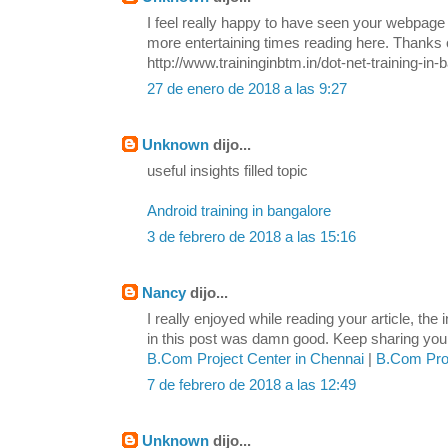
I feel really happy to have seen your webpage
more entertaining times reading here. Thanks o
http://www.traininginbtm.in/dot-net-training-in-
27 de enero de 2018 a las 9:27
Unknown
dijo...
useful insights filled topic
Android training in bangalore
3 de febrero de 2018 a las 15:16
Nancy
dijo...
I really enjoyed while reading your article, the
in this post was damn good. Keep sharing your 
B.Com Project Center in Chennai
|
B.Com Proj
7 de febrero de 2018 a las 12:49
Unknown
dijo...