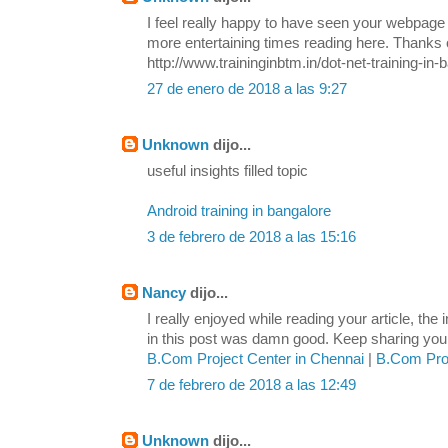
I feel really happy to have seen your webpage
more entertaining times reading here. Thanks o
http://www.traininginbtm.in/dot-net-training-in-
27 de enero de 2018 a las 9:27
Unknown
dijo...
useful insights filled topic
Android training in bangalore
3 de febrero de 2018 a las 15:16
Nancy
dijo...
I really enjoyed while reading your article, the
in this post was damn good. Keep sharing your 
B.Com Project Center in Chennai
|
B.Com Proj
7 de febrero de 2018 a las 12:49
Unknown
dijo...