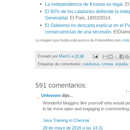
La independencia de Kosovo es legal
. E
El 60% de los catalanes defiende la ind
Generalitat
. El País, 18/03/2014.
El Gobierno no descarta explicar en el P
consecuencias de una secesión
. ElDiari
La imagen que ilustra este
post
es de FutureAtlas.com,
está
Enviado por
MarcG
a
23:46
Etiquetas de comentarios:
catalunya
,
crimea
,
españa
,
591 comentarios:
1 
Unknown
dijo...
Wonderful bloggers like yourself who would po
to be more open and engaging in commenting. S
Java Training in Chennai
28 de mayo de 2016 a las 14:31