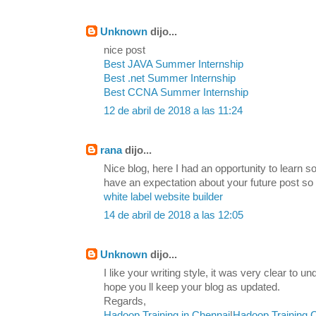
Unknown
dijo...
nice post
Best JAVA Summer Internship
Best .net Summer Internship
Best CCNA Summer Internship
12 de abril de 2018 a las 11:24
rana
dijo...
Nice blog, here I had an opportunity to learn s
have an expectation about your future post so
white label website builder
14 de abril de 2018 a las 12:05
Unknown
dijo...
I like your writing style, it was very clear to u
hope you ll keep your blog as updated.
Regards,
Hadoop Training in Chennai
|
Hadoop Training 