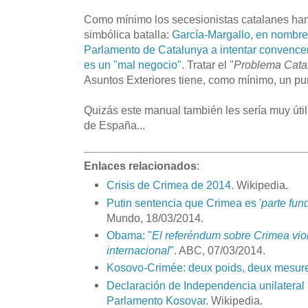
Como mínimo los secesionistas catalanes h
simbólica batalla:
García-Margallo, en nombre 
Parlamento de Catalunya a intentar convence
es un "mal negocio"
. Tratar el "
Problema Cata
Asuntos Exteriores tiene, como mínimo, un pun
Quizás este manual también les sería muy úti
de España...
Enlaces relacionados
:
Crisis de Crimea de 2014
. Wikipedia.
Putin sentencia que Crimea es '
parte fun
Mundo, 18/03/2014.
Obama: "
El referéndum sobre Crimea viol
internacional
"
. ABC, 07/03/2014.
Kosovo-Crimée: deux poids, deux mesur
Declaración de Independencia unilateral
Parlamento Kosovar
. Wikipedia.