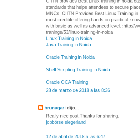
CIITN provides Best Linux training in noida ba
standards that helps attendees to secure plac
MNCs. CIITN Provides Best Linux Training in N
most credible offering hands on practical know
with basic as well as advanced level. :http://w
tranings/53/linux-training-in-noida
Linux Training in Noida
Java Training in Noida
Oracle Training in Noida
Shell Scripting Training in Noida
Oracle OCA Training
28 de marzo de 2018 a las 8:36
brunagari
dijo...
Really nice post.Thanks for sharing.
jobbörse siegerland
12 de abril de 2018 a las 6:47