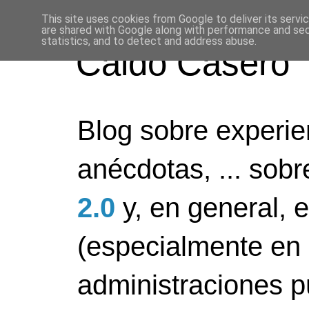
This site uses cookies from Google to deliver its servi
are shared with Google along with performance and secu
statistics, and to detect and address abuse.
Caldo Casero
Blog sobre experien
anécdotas, ... sob
2.0
y, en general, 
(especialmente en 
administraciones pú