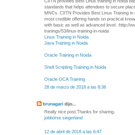
CIITN provides Best Linux training in noida ba
standards that helps attendees to secure plac
MNCs. CIITN Provides Best Linux Training in N
most credible offering hands on practical know
with basic as well as advanced level. :http://w
tranings/53/linux-training-in-noida
Linux Training in Noida
Java Training in Noida
Oracle Training in Noida
Shell Scripting Training in Noida
Oracle OCA Training
28 de marzo de 2018 a las 8:36
brunagari
dijo...
Really nice post.Thanks for sharing.
jobbörse siegerland
12 de abril de 2018 a las 6:47