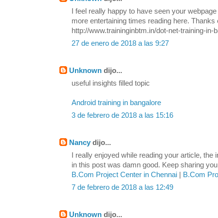
I feel really happy to have seen your webpage
more entertaining times reading here. Thanks o
http://www.traininginbtm.in/dot-net-training-in-
27 de enero de 2018 a las 9:27
Unknown
dijo...
useful insights filled topic
Android training in bangalore
3 de febrero de 2018 a las 15:16
Nancy
dijo...
I really enjoyed while reading your article, the
in this post was damn good. Keep sharing your 
B.Com Project Center in Chennai
|
B.Com Proj
7 de febrero de 2018 a las 12:49
Unknown
dijo...