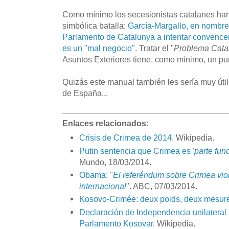
Como mínimo los secesionistas catalanes h
simbólica batalla:
García-Margallo, en nombre 
Parlamento de Catalunya a intentar convence
es un "mal negocio"
. Tratar el "
Problema Cata
Asuntos Exteriores tiene, como mínimo, un pun
Quizás este manual también les sería muy úti
de España...
Enlaces relacionados
:
Crisis de Crimea de 2014
. Wikipedia.
Putin sentencia que Crimea es '
parte fun
Mundo, 18/03/2014.
Obama: "
El referéndum sobre Crimea viol
internacional
"
. ABC, 07/03/2014.
Kosovo-Crimée: deux poids, deux mesur
Declaración de Independencia unilateral
Parlamento Kosovar
. Wikipedia.