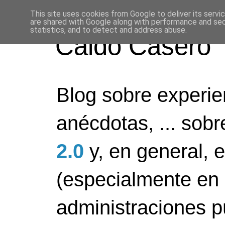
This site uses cookies from Google to deliver its servi
are shared with Google along with performance and secu
statistics, and to detect and address abuse.
Caldo Casero
Blog sobre experien
anécdotas, ... sob
2.0
y, en general, 
(especialmente en 
administraciones pú