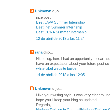
Unknown
dijo...
nice post
Best JAVA Summer Internship
Best .net Summer Internship
Best CCNA Summer Internship
12 de abril de 2018 a las 11:24
rana
dijo...
Nice blog, here I had an opportunity to learn s
have an expectation about your future post so
white label website builder
14 de abril de 2018 a las 12:05
Unknown
dijo...
I like your writing style, it was very clear to u
hope you ll keep your blog as updated.
Regards,
Hadoop Training in Chennai
|
Hadoop Training 