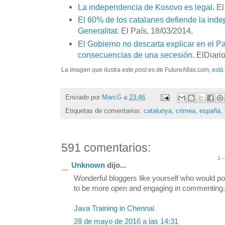
La independencia de Kosovo es legal
. E
El 60% de los catalanes defiende la ind
Generalitat
. El País, 18/03/2014.
El Gobierno no descarta explicar en el P
consecuencias de una secesión
. ElDiari
La imagen que ilustra este
post
es de FutureAtlas.com,
está
Enviado por
MarcG
a
23:46
Etiquetas de comentarios:
catalunya
,
crimea
,
españa
,
591 comentarios:
1 
Unknown
dijo...
Wonderful bloggers like yourself who would po
to be more open and engaging in commenting. S
Java Training in Chennai
28 de mayo de 2016 a las 14:31