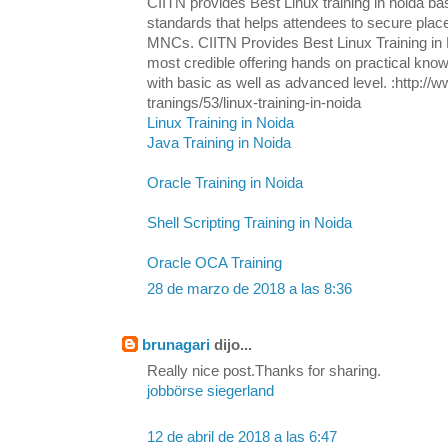
CIITN provides Best Linux training in noida ba
standards that helps attendees to secure plac
MNCs. CIITN Provides Best Linux Training in N
most credible offering hands on practical know
with basic as well as advanced level. :http://w
tranings/53/linux-training-in-noida
Linux Training in Noida
Java Training in Noida
Oracle Training in Noida
Shell Scripting Training in Noida
Oracle OCA Training
28 de marzo de 2018 a las 8:36
brunagari
dijo...
Really nice post.Thanks for sharing.
jobbörse siegerland
12 de abril de 2018 a las 6:47