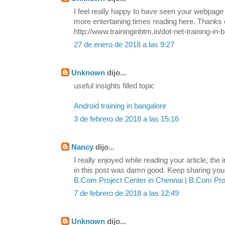
I feel really happy to have seen your webpage
more entertaining times reading here. Thanks o
http://www.traininginbtm.in/dot-net-training-in-
27 de enero de 2018 a las 9:27
Unknown
dijo...
useful insights filled topic
Android training in bangalore
3 de febrero de 2018 a las 15:16
Nancy
dijo...
I really enjoyed while reading your article, the
in this post was damn good. Keep sharing your 
B.Com Project Center in Chennai
|
B.Com Proj
7 de febrero de 2018 a las 12:49
Unknown
dijo...