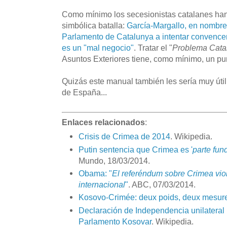
Como mínimo los secesionistas catalanes h
simbólica batalla:
García-Margallo, en nombre 
Parlamento de Catalunya a intentar convence
es un "mal negocio"
. Tratar el "
Problema Cata
Asuntos Exteriores tiene, como mínimo, un pun
Quizás este manual también les sería muy úti
de España...
Enlaces relacionados
:
Crisis de Crimea de 2014
. Wikipedia.
Putin sentencia que Crimea es '
parte fun
Mundo, 18/03/2014.
Obama: "
El referéndum sobre Crimea viol
internacional
"
. ABC, 07/03/2014.
Kosovo-Crimée: deux poids, deux mesur
Declaración de Independencia unilateral
Parlamento Kosovar
. Wikipedia.