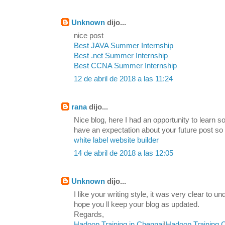
Unknown
dijo...
nice post
Best JAVA Summer Internship
Best .net Summer Internship
Best CCNA Summer Internship
12 de abril de 2018 a las 11:24
rana
dijo...
Nice blog, here I had an opportunity to learn s
have an expectation about your future post so
white label website builder
14 de abril de 2018 a las 12:05
Unknown
dijo...
I like your writing style, it was very clear to u
hope you ll keep your blog as updated.
Regards,
Hadoop Training in Chennai
|
Hadoop Training 