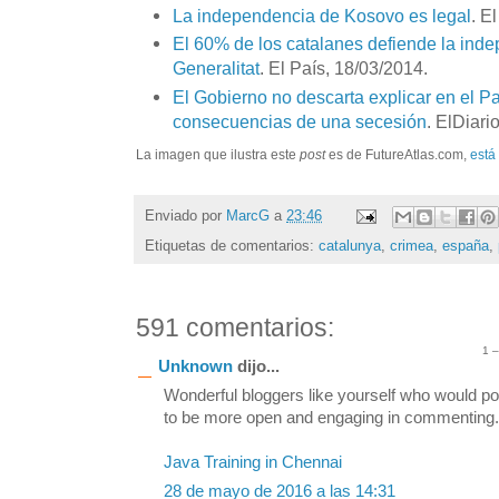
La independencia de Kosovo es legal
. E
El 60% de los catalanes defiende la ind
Generalitat
. El País, 18/03/2014.
El Gobierno no descarta explicar en el P
consecuencias de una secesión
. ElDiari
La imagen que ilustra este
post
es de FutureAtlas.com,
está
Enviado por
MarcG
a
23:46
Etiquetas de comentarios:
catalunya
,
crimea
,
españa
,
591 comentarios:
1 
Unknown
dijo...
Wonderful bloggers like yourself who would po
to be more open and engaging in commenting. S
Java Training in Chennai
28 de mayo de 2016 a las 14:31