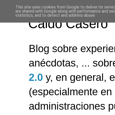
This site uses cookies from Google to deliver its servi
are shared with Google along with performance and secu
statistics, and to detect and address abuse.
Caldo Casero
Blog sobre experien
anécdotas, ... sob
2.0
y, en general, 
(especialmente en 
administraciones pú