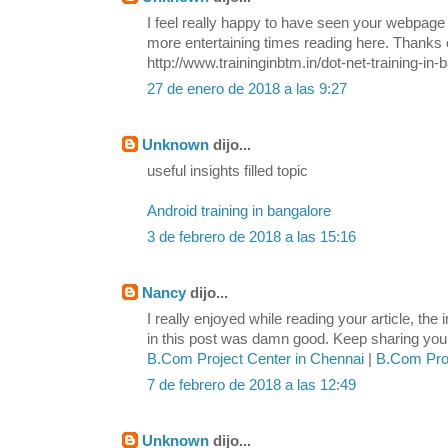
I feel really happy to have seen your webpage
more entertaining times reading here. Thanks o
http://www.traininginbtm.in/dot-net-training-in-
27 de enero de 2018 a las 9:27
Unknown
dijo...
useful insights filled topic
Android training in bangalore
3 de febrero de 2018 a las 15:16
Nancy
dijo...
I really enjoyed while reading your article, the
in this post was damn good. Keep sharing your 
B.Com Project Center in Chennai
|
B.Com Proj
7 de febrero de 2018 a las 12:49
Unknown
dijo...