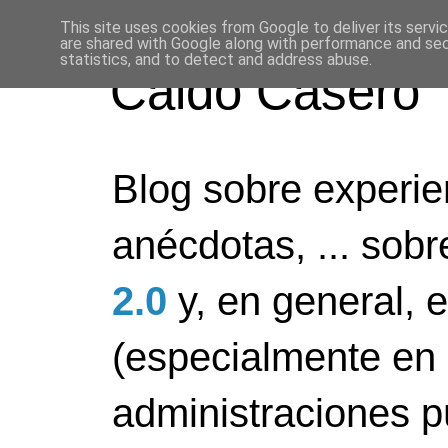
This site uses cookies from Google to deliver its servi
are shared with Google along with performance and secu
statistics, and to detect and address abuse.
Caldo Casero
Blog sobre experien
anécdotas, ... sob
2.0
y, en general, 
(especialmente en 
administraciones pú