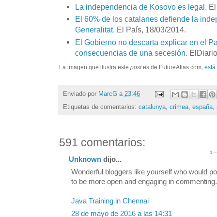
La independencia de Kosovo es legal
. E
El 60% de los catalanes defiende la ind
Generalitat
. El País, 18/03/2014.
El Gobierno no descarta explicar en el P
consecuencias de una secesión
. ElDiari
La imagen que ilustra este
post
es de FutureAtlas.com,
está
Enviado por
MarcG
a
23:46
Etiquetas de comentarios:
catalunya
,
crimea
,
españa
,
591 comentarios:
1 
Unknown
dijo...
Wonderful bloggers like yourself who would po
to be more open and engaging in commenting. S
Java Training in Chennai
28 de mayo de 2016 a las 14:31