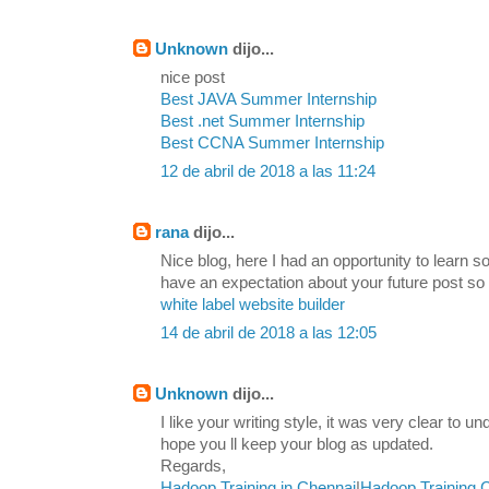
Unknown
dijo...
nice post
Best JAVA Summer Internship
Best .net Summer Internship
Best CCNA Summer Internship
12 de abril de 2018 a las 11:24
rana
dijo...
Nice blog, here I had an opportunity to learn s
have an expectation about your future post so
white label website builder
14 de abril de 2018 a las 12:05
Unknown
dijo...
I like your writing style, it was very clear to u
hope you ll keep your blog as updated.
Regards,
Hadoop Training in Chennai
|
Hadoop Training 