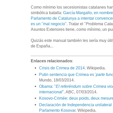
Como mínimo los secesionistas catalanes h
simbólica batalla:
García-Margallo, en nombre 
Parlamento de Catalunya a intentar convence
es un "mal negocio"
. Tratar el "
Problema Cata
Asuntos Exteriores tiene, como mínimo, un pun
Quizás este manual también les sería muy úti
de España...
Enlaces relacionados
:
Crisis de Crimea de 2014
. Wikipedia.
Putin sentencia que Crimea es '
parte fun
Mundo, 18/03/2014.
Obama: "
El referéndum sobre Crimea viol
internacional
"
. ABC, 07/03/2014.
Kosovo-Crimée: deux poids, deux mesur
Declaración de Independencia unilateral
Parlamento Kosovar
. Wikipedia.