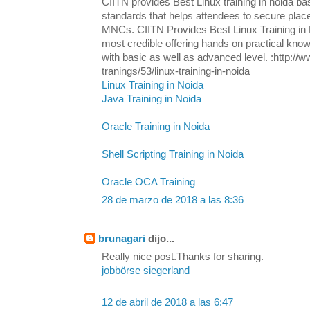
CIITN provides Best Linux training in noida ba
standards that helps attendees to secure plac
MNCs. CIITN Provides Best Linux Training in N
most credible offering hands on practical know
with basic as well as advanced level. :http://w
tranings/53/linux-training-in-noida
Linux Training in Noida
Java Training in Noida
Oracle Training in Noida
Shell Scripting Training in Noida
Oracle OCA Training
28 de marzo de 2018 a las 8:36
brunagari
dijo...
Really nice post.Thanks for sharing.
jobbörse siegerland
12 de abril de 2018 a las 6:47