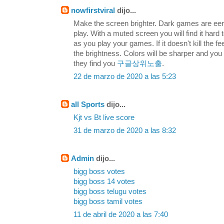
nowfirstviral
dijo...
Make the screen brighter. Dark games are eerie
play. With a muted screen you will find it hard 
as you play your games. If it doesn't kill the fe
the brightness. Colors will be sharper and you
they find you
구글상위노출
.
22 de marzo de 2020 a las 5:23
all Sports
dijo...
Kjt vs Bt live score
31 de marzo de 2020 a las 8:32
Admin
dijo...
bigg boss votes
bigg boss 14 votes
bigg boss telugu votes
bigg boss tamil votes
11 de abril de 2020 a las 7:40