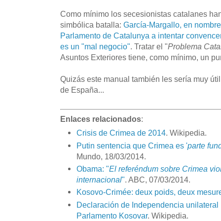
Como mínimo los secesionistas catalanes h
simbólica batalla:
García-Margallo, en nombre 
Parlamento de Catalunya a intentar convence
es un "mal negocio"
. Tratar el "
Problema Cata
Asuntos Exteriores tiene, como mínimo, un pun
Quizás este manual también les sería muy úti
de España...
Enlaces relacionados
:
Crisis de Crimea de 2014
. Wikipedia.
Putin sentencia que Crimea es '
parte fun
Mundo, 18/03/2014.
Obama: "
El referéndum sobre Crimea viol
internacional
"
. ABC, 07/03/2014.
Kosovo-Crimée: deux poids, deux mesur
Declaración de Independencia unilateral
Parlamento Kosovar
. Wikipedia.