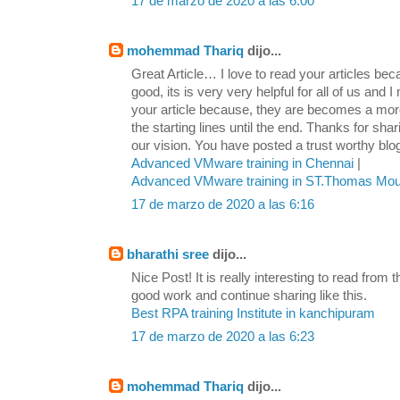
17 de marzo de 2020 a las 6:00
mohemmad Thariq
dijo...
Great Article… I love to read your articles beca
good, its is very very helpful for all of us and 
your article because, they are becomes a mor
the starting lines until the end. Thanks for shar
our vision. You have posted a trust worthy bl
Advanced VMware training in Chennai
|
Advanced VMware training in ST.Thomas Mou
17 de marzo de 2020 a las 6:16
bharathi sree
dijo...
Nice Post! It is really interesting to read from
good work and continue sharing like this.
Best RPA training Institute in kanchipuram
17 de marzo de 2020 a las 6:23
mohemmad Thariq
dijo...