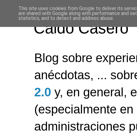
This site uses cookies from Google to deliver its servi
are shared with Google along with performance and secu
statistics, and to detect and address abuse.
Caldo Casero
Blog sobre experien
anécdotas, ... sob
2.0
y, en general, 
(especialmente en 
administraciones pú