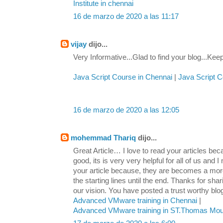
Institute in chennai
16 de marzo de 2020 a las 11:17
vijay
dijo...
Very Informative...Glad to find your blog...Keep
Java Script Course in Chennai
|
Java Script 
16 de marzo de 2020 a las 12:05
mohemmad Thariq
dijo...
Great Article… I love to read your articles beca
good, its is very very helpful for all of us and 
your article because, they are becomes a mor
the starting lines until the end. Thanks for shar
our vision. You have posted a trust worthy bl
Advanced VMware training in Chennai
|
Advanced VMware training in ST.Thomas Mou