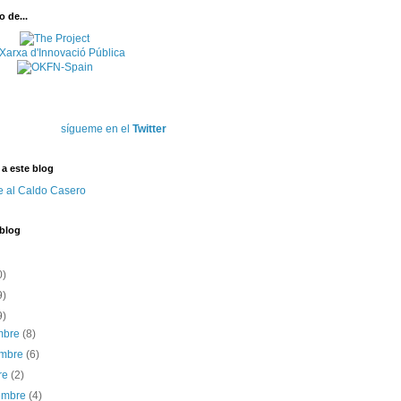
 de...
sígueme en el
Twitter
 a este blog
e al Caldo Casero
 blog
0)
9)
9)
embre
(8)
embre
(6)
re
(2)
iembre
(4)