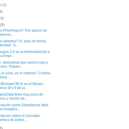
to
(1)
3)
(4)
o
(9)
s #TheProject? The search for
piness...
s abiertos? Sí, pero de forma
tenible". A...
tegias 2.0 en la Administración y
la Empr...
d!, demostrad que somos más y
ores. #Spani...
 la crisis, es el sistema". Cristina
Burg...
4Europe! BCN en el Museo
asso (8 y 9 de ju...
OpenData tiene muy poco de
nico y mucho de...
ntación sobre Estadísticas Web
b Analytics...
ntación sobre el concepto
ertura de Datos ...
(6)