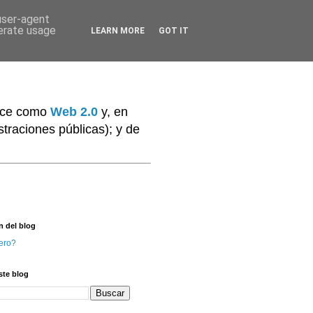
 user-agent
nerate usage
LEARN MORE
GOT IT
noce como
Web 2.0
y, en
traciones públicas); y de
n del blog
ero?
ste blog