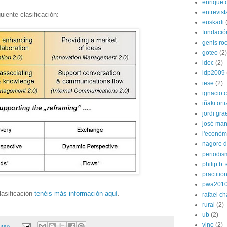
enrique 
entrevist
iente clasificación:
euskadi
fundació
genis ro
goteo
(2)
idec
(2)
idp2009
iese
(2)
ignacio 
iñaki orti
jordi gra
josé man
l'econòm
nagore de
periodis
philip b.
practitio
pwa201
lasificación
tenéis más información aquí
.
rafael c
rural
(2)
ub
(2)
vino
(2)
arios: