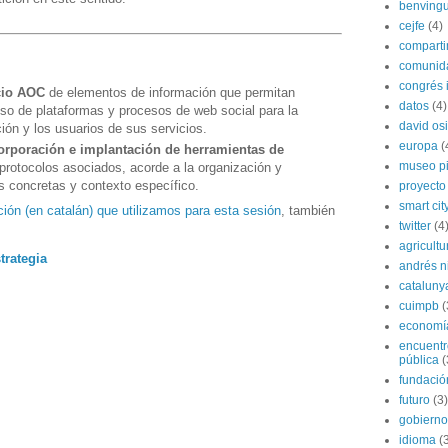
benvingu
cejfe
(4)
compart
comunida
congrés i
cio AOC
de elementos de información que permitan
datos
(4)
uso de plataformas y procesos de web social para la
david os
ción y los usuarios de sus servicios.
europa
(
corporación e implantación de herramientas de
museo p
protocolos asociados, acorde a la organización y
 concretas y contexto específico.
proyecto
smart cit
ción (en catalán) que utilizamos para esta sesión
, también
twitter
(4
agricultu
trategia
andrés n
cataluny
cuimpb
(
economí
encuentr
pública
(
fundación
futuro
(3)
gobierno
idioma
(