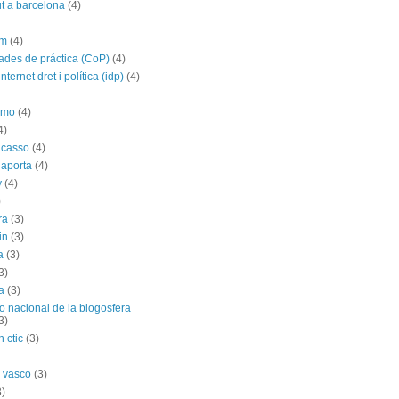
t a barcelona
(4)
im
(4)
des de práctica (CoP)
(4)
nternet dret i política (idp)
(4)
imo
(4)
4)
icasso
(4)
 aporta
(4)
y
(4)
)
ra
(3)
in
(3)
a
(3)
3)
a
(3)
o nacional de la blogosfera
3)
 ctic
(3)
 vasco
(3)
3)