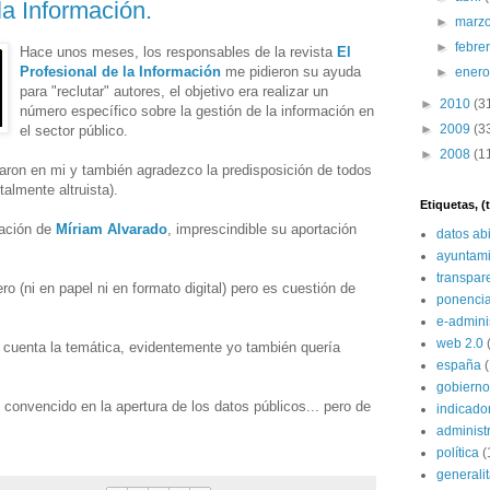
la Información.
►
marz
►
febre
Hace unos meses, los responsables de la revista
El
Profesional de la Información
me pidieron su ayuda
►
ener
para "reclutar" autores, el objetivo era realizar un
►
2010
(3
número específico sobre la gestión de la información en
►
2009
(3
el sector público.
►
2008
(1
aron en mi y también agradezco la predisposición de todos
talmente altruista).
Etiquetas, 
ración de
Míriam Alvarado
, imprescindible su aportación
datos ab
ayuntami
transpar
 (ni en papel ni en formato digital) pero es cuestión de
ponenci
e-admini
web 2.0
n cuenta la temática, evidentemente yo también quería
españa
gobierno
 convencido en la apertura de los datos públicos... pero de
indicado
administ
política
(
generali