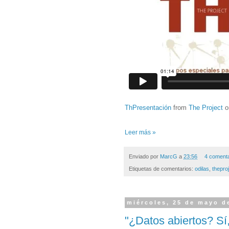
ThPresentación
from
The Project
o
Leer más »
Enviado por
MarcG
a
23:56
4 coment
Etiquetas de comentarios:
odilas
,
thepro
miércoles, 25 de mayo d
"¿Datos abiertos? Sí,