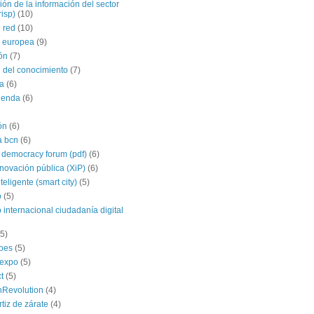
ción de la información del sector
risp)
(10)
 red
(10)
 europea
(9)
ón
(7)
 del conocimiento
(7)
a
(6)
agenda
(6)
ón
(6)
a bcn
(6)
 democracy forum (pdf)
(6)
nnovación pública (XiP)
(6)
teligente (smart city)
(5)
o
(5)
 internacional ciudadanía digital
(5)
roes
(5)
yexpo
(5)
t
(5)
hRevolution
(4)
rtiz de zárate
(4)