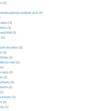
no
(3)
nterdisciplinary institute (in3)
(3)
)
ciales
(3)
blico
(3)
dred2008
(3)
p
(3)
ación de datos
(3)
ds
(3)
SData
(2)
tiérrez-rubí
(2)
(2)
a ràdio
(2)
ber
(2)
l urbano
(2)
lderón
(2)
(2)
ocerismo
(2)
ón
(2)
rta
(2)