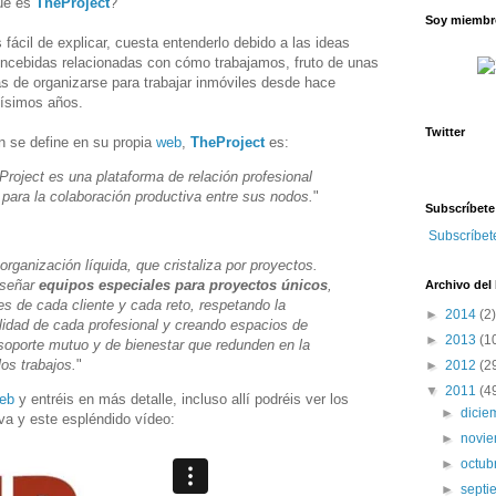
ué es
TheProject
?
Soy miembro
 fácil de explicar, cuesta entenderlo debido a las ideas
ncebidas relacionadas con cómo trabajamos, fruto de unas
s de organizarse para trabajar inmóviles desde hace
ísimos años.
Twitter
 se define en su propia
web
,
TheProject
es:
Project es una plataforma de relación profesional
 para la colaboración productiva entre sus nodos.
"
Subscríbete
Subscríbet
ganización líquida, que cristaliza por proyectos.
iseñar
equipos especiales para proyectos únicos
,
Archivo del
es de cada cliente y cada reto, respetando la
►
2014
(2)
alidad de cada profesional y creando espacios de
►
2013
(1
 soporte mutuo y de bienestar que redunden en la
los trabajos.
"
►
2012
(2
▼
2011
(4
web
y entréis en más detalle, incluso allí podréis ver los
►
dici
iva y este espléndido vídeo:
►
novi
►
octub
►
sept