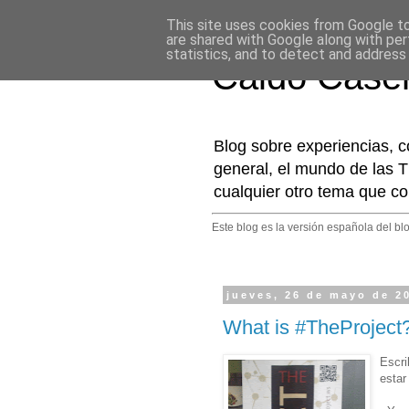
This site uses cookies from Google to 
are shared with Google along with per
statistics, and to detect and address
Caldo Case
Blog sobre experiencias, c
general, el mundo de las T
cualquier otro tema que co
Este blog es la versión española del bl
jueves, 26 de mayo de 2
What is #TheProject?
Escr
estar