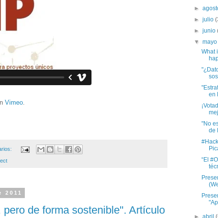
►
agos
►
julio
(
►
junio
▼
may
What i
hap
"¿Dato
sos
"Estra
en 
n
Vimeo
.
¡Vota
mej
"No es
de 
#Hack
Pic
arios:
“El #
ject
téc
Prese
(We
e 2011
Prese
"Ap
 pero de forma sostenible". Artículo
►
abril