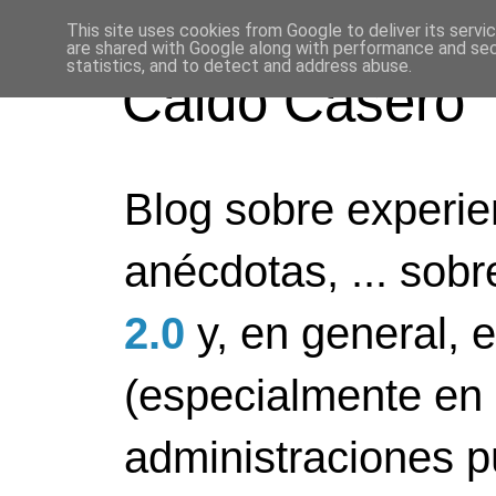
This site uses cookies from Google to deliver its servi
are shared with Google along with performance and secu
statistics, and to detect and address abuse.
Caldo Casero
Blog sobre experien
anécdotas, ... sob
2.0
y, en general, 
(especialmente en 
administraciones pú