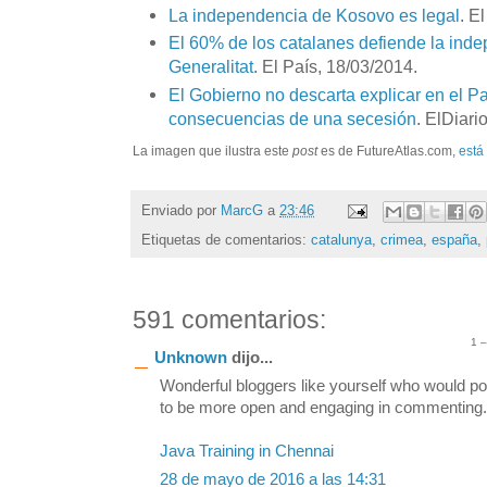
La independencia de Kosovo es legal
. E
El 60% de los catalanes defiende la ind
Generalitat
. El País, 18/03/2014.
El Gobierno no descarta explicar en el P
consecuencias de una secesión
. ElDiari
La imagen que ilustra este
post
es de FutureAtlas.com,
está
Enviado por
MarcG
a
23:46
Etiquetas de comentarios:
catalunya
,
crimea
,
españa
,
591 comentarios:
1 
Unknown
dijo...
Wonderful bloggers like yourself who would po
to be more open and engaging in commenting. S
Java Training in Chennai
28 de mayo de 2016 a las 14:31