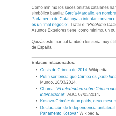
Como mínimo los secesionistas catalanes h
simbólica batalla:
García-Margallo, en nombre 
Parlamento de Catalunya a intentar convence
es un "mal negocio"
. Tratar el "
Problema Cata
Asuntos Exteriores tiene, como mínimo, un pun
Quizás este manual también les sería muy úti
de España...
Enlaces relacionados
:
Crisis de Crimea de 2014
. Wikipedia.
Putin sentencia que Crimea es '
parte fun
Mundo, 18/03/2014.
Obama: "
El referéndum sobre Crimea viol
internacional
"
. ABC, 07/03/2014.
Kosovo-Crimée: deux poids, deux mesur
Declaración de Independencia unilateral
Parlamento Kosovar
. Wikipedia.