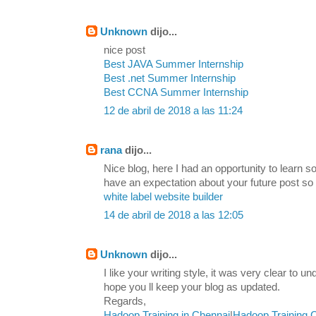
Unknown
dijo...
nice post
Best JAVA Summer Internship
Best .net Summer Internship
Best CCNA Summer Internship
12 de abril de 2018 a las 11:24
rana
dijo...
Nice blog, here I had an opportunity to learn s
have an expectation about your future post so
white label website builder
14 de abril de 2018 a las 12:05
Unknown
dijo...
I like your writing style, it was very clear to u
hope you ll keep your blog as updated.
Regards,
Hadoop Training in Chennai
|
Hadoop Training 