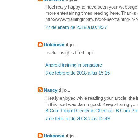
I feel really happy to have seen your webpage
more entertaining times reading here. Thanks o
http://www.traininginbtm.in/dot-net-training-in-
27 de enero de 2018 a las 9:27
Unknown
dijo...
useful insights filled topic
Android training in bangalore
3 de febrero de 2018 a las 15:16
Nancy
dijo...
I really enjoyed while reading your article, the
in this post was damn good. Keep sharing your 
B.Com Project Center in Chennai
|
B.Com Proj
7 de febrero de 2018 a las 12:49
Unknown
dijo...