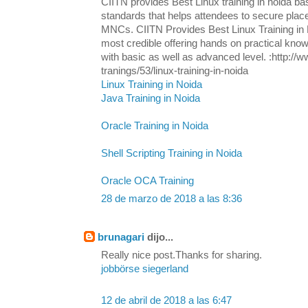
CIITN provides Best Linux training in noida ba
standards that helps attendees to secure plac
MNCs. CIITN Provides Best Linux Training in N
most credible offering hands on practical know
with basic as well as advanced level. :http://w
tranings/53/linux-training-in-noida
Linux Training in Noida
Java Training in Noida
Oracle Training in Noida
Shell Scripting Training in Noida
Oracle OCA Training
28 de marzo de 2018 a las 8:36
brunagari
dijo...
Really nice post.Thanks for sharing.
jobbörse siegerland
12 de abril de 2018 a las 6:47