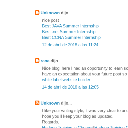
Unknown
dijo...
nice post
Best JAVA Summer Internship
Best .net Summer Internship
Best CCNA Summer Internship
12 de abril de 2018 a las 11:24
rana
dijo...
Nice blog, here I had an opportunity to learn s
have an expectation about your future post so
white label website builder
14 de abril de 2018 a las 12:05
Unknown
dijo...
I like your writing style, it was very clear to u
hope you ll keep your blog as updated.
Regards,
Hadoop Training in Chennai
|
Hadoop Training 