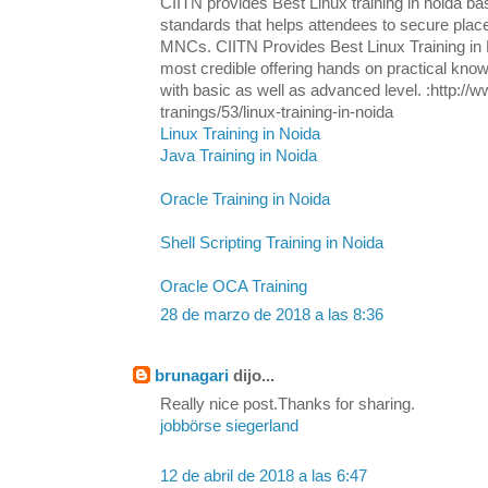
CIITN provides Best Linux training in noida ba
standards that helps attendees to secure plac
MNCs. CIITN Provides Best Linux Training in N
most credible offering hands on practical know
with basic as well as advanced level. :http://w
tranings/53/linux-training-in-noida
Linux Training in Noida
Java Training in Noida
Oracle Training in Noida
Shell Scripting Training in Noida
Oracle OCA Training
28 de marzo de 2018 a las 8:36
brunagari
dijo...
Really nice post.Thanks for sharing.
jobbörse siegerland
12 de abril de 2018 a las 6:47