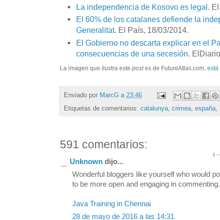
La independencia de Kosovo es legal
. E
El 60% de los catalanes defiende la ind
Generalitat
. El País, 18/03/2014.
El Gobierno no descarta explicar en el P
consecuencias de una secesión
. ElDiari
La imagen que ilustra este
post
es de FutureAtlas.com,
está
Enviado por
MarcG
a
23:46
Etiquetas de comentarios:
catalunya
,
crimea
,
españa
,
591 comentarios:
1 
Unknown
dijo...
Wonderful bloggers like yourself who would po
to be more open and engaging in commenting. S
Java Training in Chennai
28 de mayo de 2016 a las 14:31