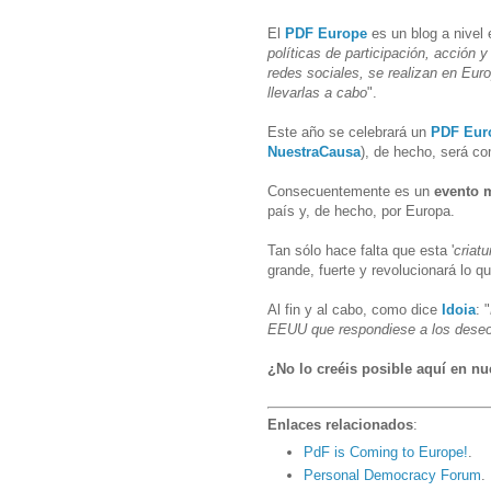
El
PDF Europe
es un blog a nivel
políticas de participación, acción 
redes sociales, se realizan en Eur
llevarlas a cabo
".
Este año se celebrará un
PDF Eur
NuestraCausa
), de hecho, será co
Consecuentemente es un
evento 
país y, de hecho, por Europa.
Tan sólo hace falta que esta '
criatu
grande, fuerte y revolucionará lo q
Al fin y al cabo, como dice
Idoia
: "
EEUU que respondiese a los deseos
¿No lo creéis posible aquí en nu
Enlaces relacionados
:
PdF is Coming to Europe!
.
Personal Democracy Forum
.