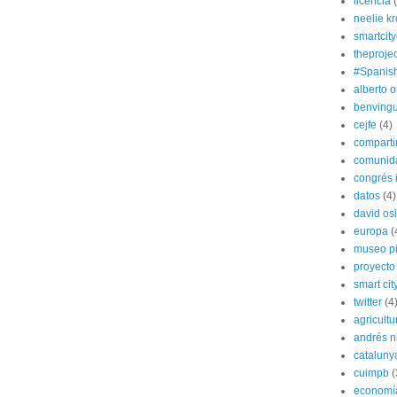
licencia
neelie k
smartcit
theprojec
#Spanis
alberto o
benvingu
cejfe
(4)
compart
comunida
congrés i
datos
(4)
david os
europa
(
museo p
proyecto
smart cit
twitter
(4
agricultu
andrés n
cataluny
cuimpb
(
economí