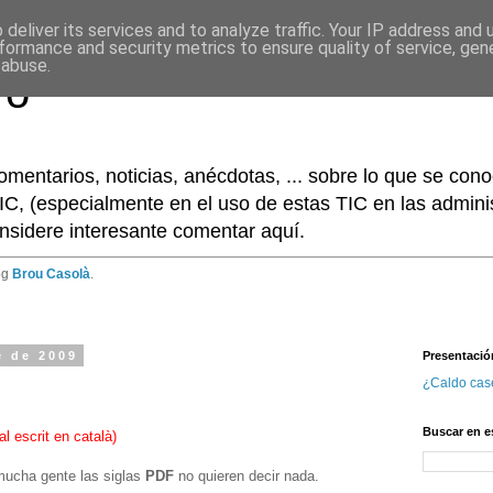
deliver its services and to analyze traffic. Your IP address and
formance and security metrics to ensure quality of service, ge
 abuse.
ro
omentarios, noticias, anécdotas, ... sobre lo que se co
IC, (especialmente en el uso de estas TIC en las adminis
nsidere interesante comentar aquí.
og
Brou Casolà
.
e de 2009
Presentació
¿Caldo cas
Buscar en e
al escrit en català
)
mucha gente las siglas
PDF
no quieren decir nada.