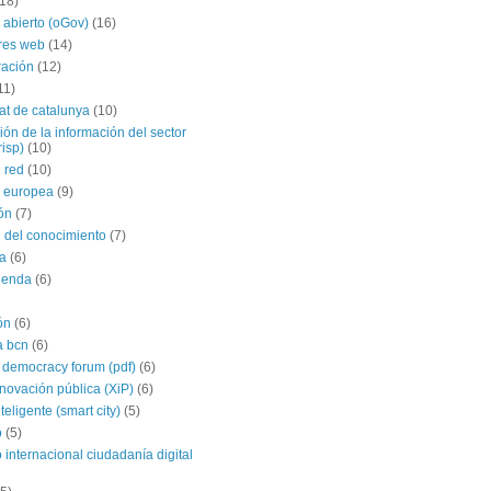
(18)
 abierto (oGov)
(16)
res web
(14)
ración
(12)
11)
tat de catalunya
(10)
ción de la información del sector
risp)
(10)
 red
(10)
 europea
(9)
ón
(7)
 del conocimiento
(7)
a
(6)
agenda
(6)
ón
(6)
a bcn
(6)
 democracy forum (pdf)
(6)
nnovación pública (XiP)
(6)
teligente (smart city)
(5)
o
(5)
 internacional ciudadanía digital