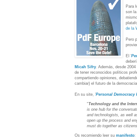
Para l
son la
mismo
plataf
de la 
Pero p
provie
El '
Pe
deberí
Micah Sifry
. Además, desde 2004 
de tener reconocidos políticos prof
compartiendo opiniones, debatiend
cambiar) el futuro de la democracia,
En su site, '
Personal Democracy
"
Technology and the Inter
is one hub for the conversat
and technologists, as well as
open up the process and eng
must do together as citizens
Os recomiendo leer su
manifesto
: