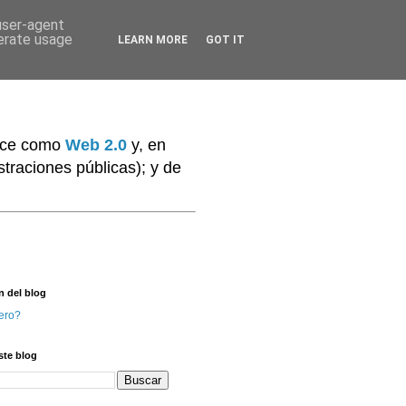
 user-agent
nerate usage
LEARN MORE
GOT IT
noce como
Web 2.0
y, en
traciones públicas); y de
n del blog
ero?
ste blog