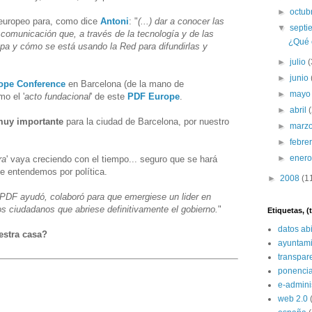
►
octub
 europeo para, como dice
Antoni
: "
(...) dar a conocer las
▼
sept
y comunicación que, a través de la tecnología y de las
¿Qué 
opa y cómo se está usando la Red para difundirlas y
►
julio
(
►
junio
ope Conference
en Barcelona (de la mano de
►
may
mo el '
acto fundacional
' de este
PDF Europe
.
►
abril
muy importante
para la ciudad de Barcelona, por nuestro
►
marz
►
febre
►
ener
ra
' vaya creciendo con el tiempo... seguro que se hará
ue entendemos por política.
►
2008
(1
PDF ayudó, colaboró para que emergiese un lider en
 ciudadanos que abriese definitivamente el gobierno.
"
Etiquetas, 
datos ab
estra casa?
ayuntami
transpar
ponenci
e-admini
web 2.0