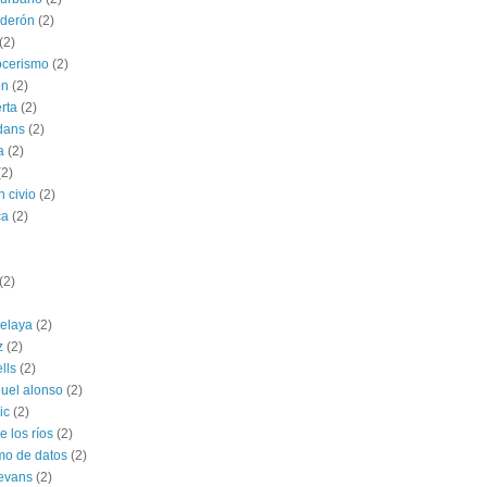
lderón
(2)
(2)
ocerismo
(2)
ón
(2)
rta
(2)
dans
(2)
a
(2)
(2)
n civio
(2)
ca
(2)
(2)
celaya
(2)
z
(2)
ells
(2)
uel alonso
(2)
ic
(2)
 los ríos
(2)
mo de datos
(2)
 evans
(2)