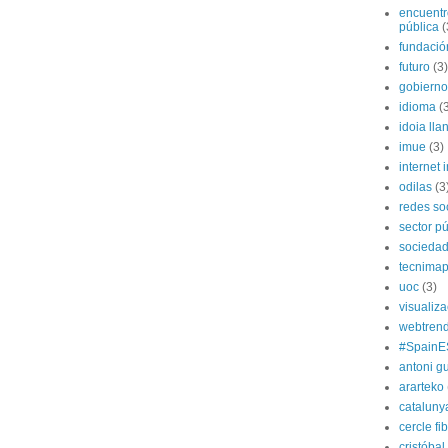
encuentr
pública
(
fundación
futuro
(3)
gobierno
idioma
(
idoia lla
imue
(3)
internet i
odilas
(3
redes so
sector pú
socieda
tecnima
uoc
(3)
visualiz
webtren
#SpainE
antoni gu
ararteko
cataluny
cercle fi
cristóba