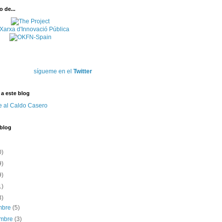
 de...
sígueme en el
Twitter
 a este blog
e al Caldo Casero
 blog
0)
9)
9)
1)
3)
embre
(5)
embre
(3)