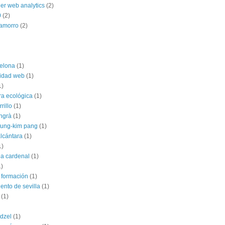
ner web analytics
(2)
0
(2)
hamorro
(2)
elona
(1)
lidad web
(1)
1)
ra ecológica
(1)
rillo
(1)
angrà
(1)
jung-kim pang
(1)
alcántara
(1)
1)
ia cardenal
(1)
1)
 formación
(1)
ento de sevilla
(1)
(1)
dzel
(1)