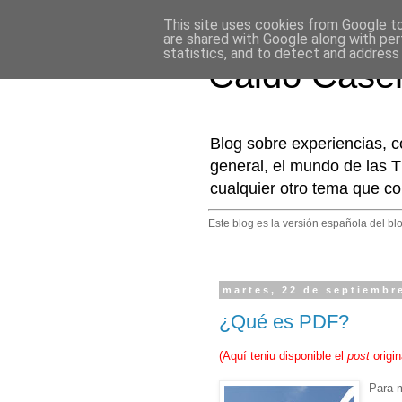
This site uses cookies from Google to 
are shared with Google along with per
statistics, and to detect and address
Caldo Case
Blog sobre experiencias, c
general, el mundo de las T
cualquier otro tema que co
Este blog es la versión española del bl
martes, 22 de septiembr
¿Qué es PDF?
(
Aquí teniu disponible el
post
origin
Para 