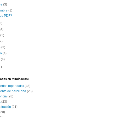
re
(3)
iembre
(1)
es PDF?
3)
(4)
o
(1)
(2)
o
(3)
ro
(4)
o
(4)
1)
(todas en minúsculas)
iertos (opendata)
(48)
ento de barcelona
(28)
encia
(28)
a
(23)
stración
(21)
(20)