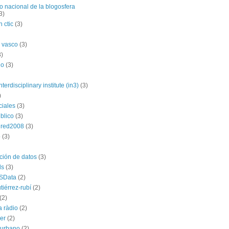
o nacional de la blogosfera
3)
 ctic
(3)
 vasco
(3)
3)
no
(3)
nterdisciplinary institute (in3)
(3)
)
ciales
(3)
blico
(3)
dred2008
(3)
p
(3)
ación de datos
(3)
ds
(3)
SData
(2)
tiérrez-rubí
(2)
(2)
a ràdio
(2)
ber
(2)
l urbano
(2)