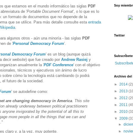
Soy miembro
os que estamos en el mundo informático las siglas
PDF
 abreviatura de '
Portable Document Format
', o lo que es lo
: un formato de documentos que no depende de la
orma que se utilice. Para más detalle consulte esta
entrada
Wikipedia
.
Twitter
ara algunos otros - aún una minoría - las siglas
PDF
nen de '
Personal Democracy Forum
'.
rsonal Democracy Forum
' es un blog (aunque quizá
Subscríbete
a decir
website
) que fue creado por
Andrew Rasiej
y
Subscríbet
organizan anualmente la '
PDF Conference
' con el objetivo
esionales, técnicos y ejecutivos sin ánimo de lucro
o sobre cómo la tecnología está cambiando (o podrá
Archivo del
 el futuro de la sociedad.
►
2014
(2)
►
2013
(1
 Forum
' se autodefine como:
►
2012
(2
net are changing democracy in America
. This site
►
2011
(4
ion already underway between political practitioners
 anyone invigorated by the potential of all this to
►
2010
(3
age more people in all the things that we can and
▼
2009
(3
.
"
►
dici
►
novi
 es claro y, a la vez, muy potente.