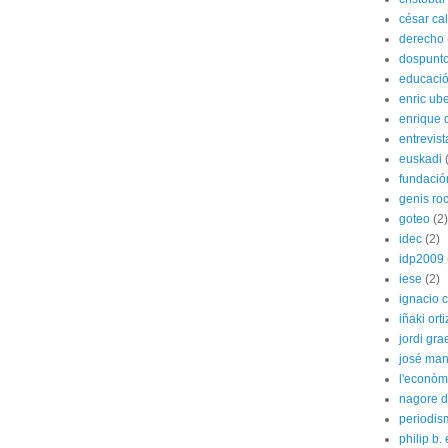
césar ca
derecho
dospunt
educaci
enric ube
enrique 
entrevist
euskadi
fundació
genis ro
goteo
(2)
idec
(2)
idp2009
iese
(2)
ignacio 
iñaki orti
jordi gra
josé man
l'econòm
nagore de
periodis
philip b.