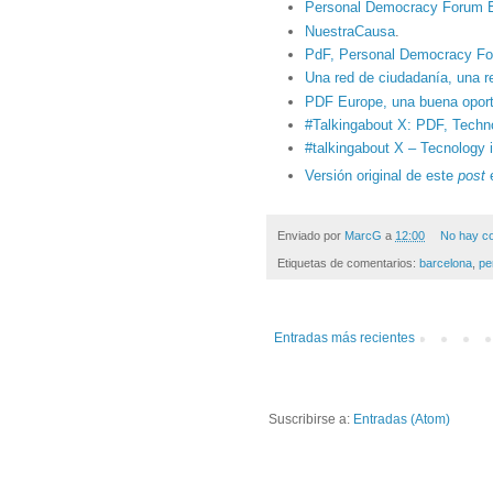
Personal Democracy Forum 
NuestraCausa
.
PdF, Personal Democracy F
Una red de ciudadanía, una r
PDF Europe, una buena opor
#Talkingabout X: PDF, Techno
#talkingabout X – Tecnology i
Versión original de este
post
Enviado por
MarcG
a
12:00
No hay c
Etiquetas de comentarios:
barcelona
,
pe
Entradas más recientes
Suscribirse a:
Entradas (Atom)