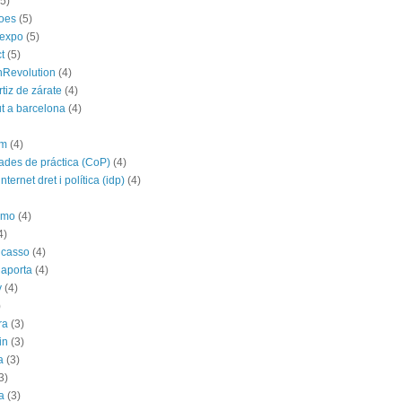
(5)
roes
(5)
yexpo
(5)
t
(5)
hRevolution
(4)
rtiz de zárate
(4)
t a barcelona
(4)
im
(4)
des de práctica (CoP)
(4)
nternet dret i política (idp)
(4)
imo
(4)
4)
icasso
(4)
 aporta
(4)
y
(4)
)
ra
(3)
in
(3)
a
(3)
3)
a
(3)