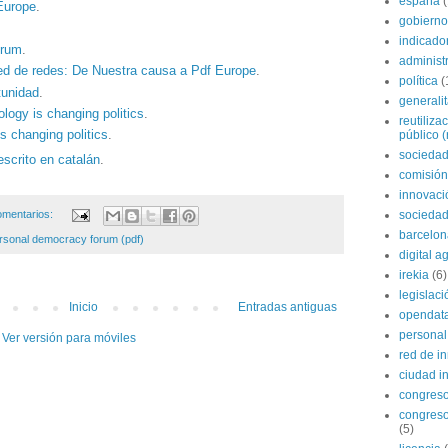
españa
Europe
.
gobierno
indicado
orum
.
administ
ed de redes: De Nuestra causa a Pdf Europe
.
política
(
tunidad
.
generali
logy is changing politics
.
reutiliza
s changing politics
.
público (
sociedad
escrito en catalán
.
comisión
innovaci
sociedad
omentarios:
barcelon
rsonal democracy forum (pdf)
digital 
irekia
(6)
legislaci
Inicio
Entradas antiguas
opendat
personal
Ver versión para móviles
red de i
ciudad in
congres
congreso
(5)