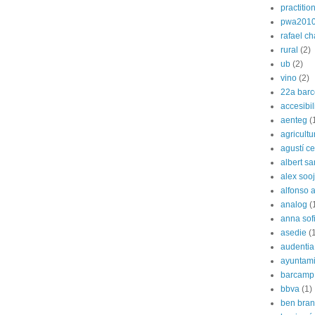
practitio
pwa201
rafael c
rural
(2)
ub
(2)
vino
(2)
22a barc
accesibi
aenteg
(
agricultu
agustí cer
albert s
alex soo
alfonso 
analog
(
anna sof
asedie
(
audentia
ayuntami
barcamp
bbva
(1)
ben bran