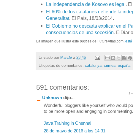
La independencia de Kosovo es legal
. E
El 60% de los catalanes defiende la ind
Generalitat
. El País, 18/03/2014.
El Gobierno no descarta explicar en el P
consecuencias de una secesión
. ElDiari
La imagen que ilustra este
post
es de FutureAtlas.com,
está
Enviado por
MarcG
a
23:46
Etiquetas de comentarios:
catalunya
,
crimea
,
españa
,
591 comentarios:
1 
Unknown
dijo...
Wonderful bloggers like yourself who would po
to be more open and engaging in commenting. S
Java Training in Chennai
28 de mayo de 2016 a las 14:31