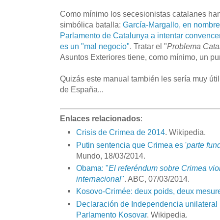
Como mínimo los secesionistas catalanes h
simbólica batalla:
García-Margallo, en nombre 
Parlamento de Catalunya a intentar convence
es un "mal negocio"
. Tratar el "
Problema Cata
Asuntos Exteriores tiene, como mínimo, un pun
Quizás este manual también les sería muy úti
de España...
Enlaces relacionados
:
Crisis de Crimea de 2014
. Wikipedia.
Putin sentencia que Crimea es '
parte fun
Mundo, 18/03/2014.
Obama: "
El referéndum sobre Crimea viol
internacional
"
. ABC, 07/03/2014.
Kosovo-Crimée: deux poids, deux mesur
Declaración de Independencia unilateral
Parlamento Kosovar
. Wikipedia.