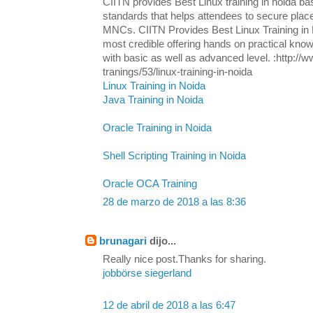
CIITN provides Best Linux training in noida ba
standards that helps attendees to secure plac
MNCs. CIITN Provides Best Linux Training in N
most credible offering hands on practical know
with basic as well as advanced level. :http://w
tranings/53/linux-training-in-noida
Linux Training in Noida
Java Training in Noida
Oracle Training in Noida
Shell Scripting Training in Noida
Oracle OCA Training
28 de marzo de 2018 a las 8:36
brunagari
dijo...
Really nice post.Thanks for sharing.
jobbörse siegerland
12 de abril de 2018 a las 6:47