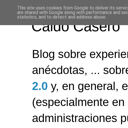
This site uses cookies from Google to deliver its servi
are shared with Google along with performance and secu
statistics, and to detect and address abuse.
Caldo Casero
Blog sobre experien
anécdotas, ... sob
2.0
y, en general, 
(especialmente en 
administraciones pú