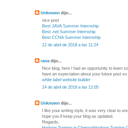
Unknown
dijo...
nice post
Best JAVA Summer Internship
Best .net Summer Internship
Best CCNA Summer Internship
12 de abril de 2018 a las 11:24
rana
dijo...
Nice blog, here I had an opportunity to learn s
have an expectation about your future post so
white label website builder
14 de abril de 2018 a las 12:05
Unknown
dijo...
I like your writing style, it was very clear to u
hope you ll keep your blog as updated.
Regards,
Hadoop Training in Chennai
|
Hadoop Training 