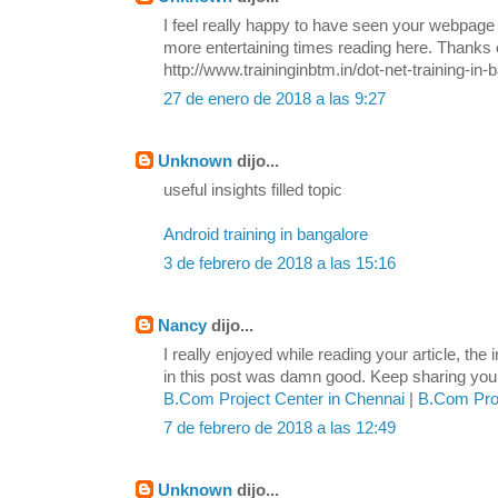
I feel really happy to have seen your webpage
more entertaining times reading here. Thanks o
http://www.traininginbtm.in/dot-net-training-in-
27 de enero de 2018 a las 9:27
Unknown
dijo...
useful insights filled topic
Android training in bangalore
3 de febrero de 2018 a las 15:16
Nancy
dijo...
I really enjoyed while reading your article, the
in this post was damn good. Keep sharing your 
B.Com Project Center in Chennai
|
B.Com Proj
7 de febrero de 2018 a las 12:49
Unknown
dijo...