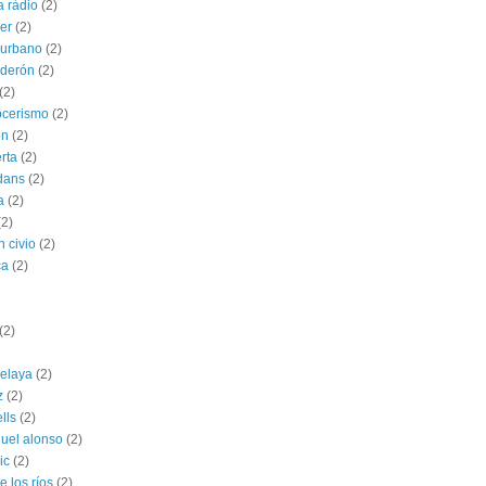
a ràdio
(2)
ber
(2)
l urbano
(2)
lderón
(2)
(2)
ocerismo
(2)
ón
(2)
rta
(2)
dans
(2)
a
(2)
(2)
n civio
(2)
ca
(2)
(2)
celaya
(2)
z
(2)
ells
(2)
uel alonso
(2)
ic
(2)
 los ríos
(2)