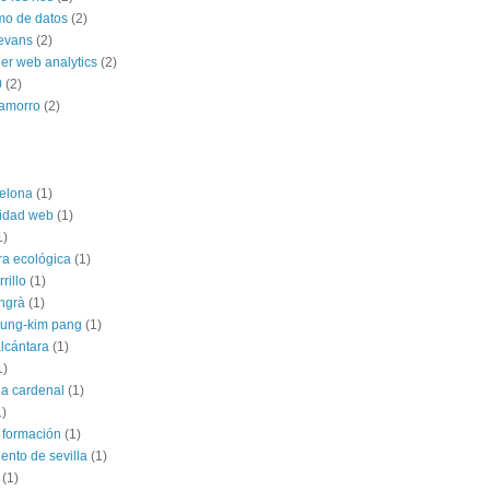
mo de datos
(2)
 evans
(2)
ner web analytics
(2)
0
(2)
hamorro
(2)
elona
(1)
lidad web
(1)
1)
ra ecológica
(1)
rillo
(1)
angrà
(1)
jung-kim pang
(1)
alcántara
(1)
1)
ia cardenal
(1)
1)
 formación
(1)
ento de sevilla
(1)
(1)