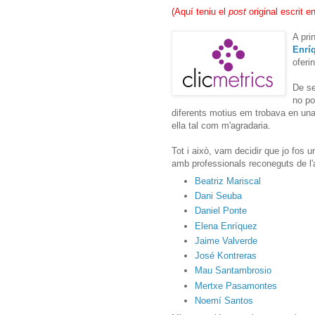
(
Aquí teniu el
post
original escrit e
A pri
Enrí
oferi
De se
no po
diferents motius em trobava en una
ella tal com m'agradaria.
Tot i això, vam decidir que jo fos u
amb professionals reconeguts de l'
Beatriz Mariscal
Dani Seuba
Daniel Ponte
Elena Enríquez
Jaime Valverde
José Kontreras
Mau Santambrosio
Mertxe Pasamontes
Noemí Santos