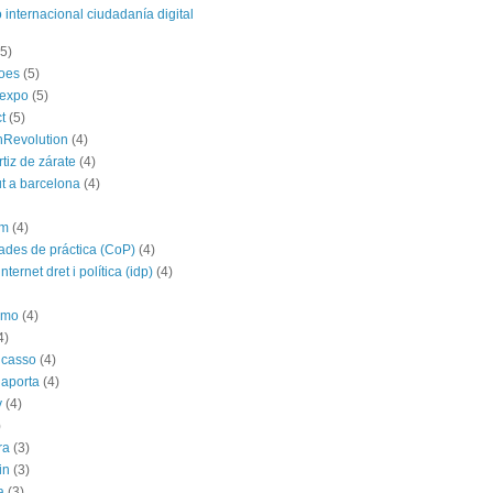
 internacional ciudadanía digital
(5)
roes
(5)
yexpo
(5)
t
(5)
hRevolution
(4)
rtiz de zárate
(4)
t a barcelona
(4)
im
(4)
des de práctica (CoP)
(4)
nternet dret i política (idp)
(4)
imo
(4)
4)
icasso
(4)
 aporta
(4)
y
(4)
)
ra
(3)
in
(3)
a
(3)