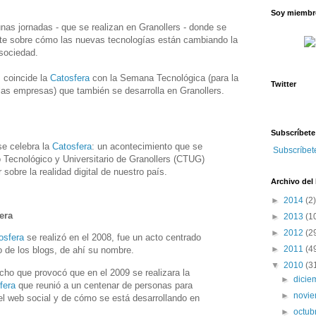
Soy miembro
nas jornadas - que se realizan en Granollers - donde se
te sobre cómo las nuevas tecnologías están cambiando la
sociedad.
 coincide la
Catosfera
con la Semana Tecnológica (para la
Twitter
las empresas) que también se desarrolla en Granollers.
Subscríbete
se celebra la
Catosfera
: un acontecimiento que se
Subscríbet
o Tecnológico y Universitario de Granollers (CTUG)
r sobre la realidad digital de nuestro país.
Archivo del
►
2014
(2)
era
►
2013
(1
►
2012
(2
osfera
se realizó en el 2008, fue un acto centrado
►
2011
(4
 de los blogs, de ahí su nombre.
▼
2010
(3
echo que provocó que en el 2009 se realizara la
►
dici
fera
que reunió a un centenar de personas para
►
novi
el web social y de cómo se está desarrollando en
►
octub