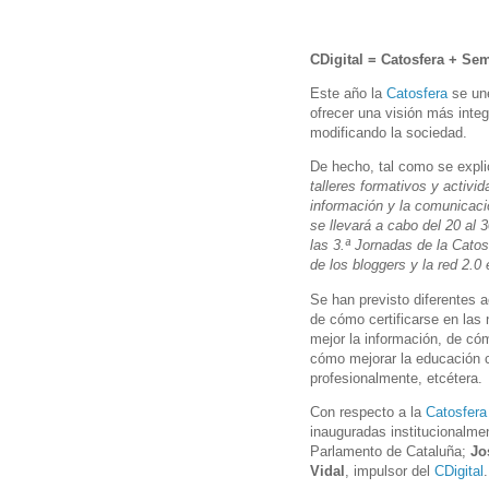
CDigital = Catosfera + Se
Este año la
Catosfera
se une
ofrecer una visión más inte
modificando la sociedad.
De hecho, tal como se expl
talleres formativos y activi
información y la comunicaci
se llevará a cabo del 20 al
las 3.ª Jornadas de la Catos
de los bloggers y la red 2.0
Se han previsto diferentes 
de cómo certificarse en las
mejor la información, de cóm
cómo mejorar la educación 
profesionalmente, etcétera.
Con respecto a la
Catosfera
inauguradas institucionalme
Parlamento de Cataluña;
Jo
Vidal
, impulsor del
CDigital
.