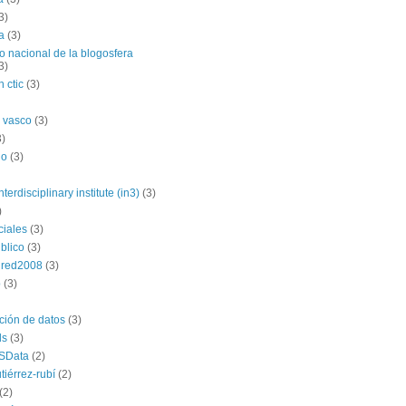
3)
a
(3)
o nacional de la blogosfera
3)
 ctic
(3)
 vasco
(3)
3)
no
(3)
nterdisciplinary institute (in3)
(3)
)
ciales
(3)
blico
(3)
dred2008
(3)
p
(3)
ación de datos
(3)
ds
(3)
SData
(2)
tiérrez-rubí
(2)
(2)