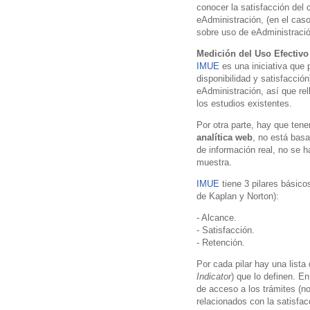
conocer la satisfacción del 
eAdministración, (en el cas
sobre uso de eAdministració
Medición del Uso Efectivo
IMUE
es una iniciativa que 
disponibilidad y satisfacció
eAdministración, así que re
los estudios existentes.
Por otra parte, hay que ten
analítica web
, no está basa
de información real, no se h
muestra.
IMUE
tiene 3 pilares básic
de Kaplan y Norton):
- Alcance.
- Satisfacción.
- Retención.
Por cada pilar hay una lista
Indicator
) que lo definen. E
de acceso a los trámites (no
relacionados con la satisfac