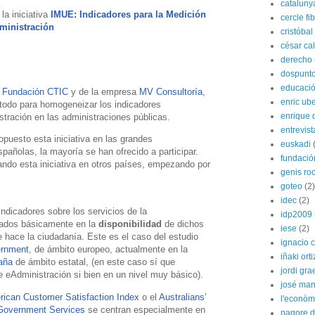
cataluny
la iniciativa
IMUE: Indicadores para la Medición
cercle fi
dministración
cristóba
césar ca
derecho
dospunt
educaci
a
Fundación CTIC
y de la empresa
MV Consultoría
,
enric ube
método para homogeneizar los indicadores
enrique 
stración en las administraciones públicas.
entrevist
ropuesto esta iniciativa en las grandes
euskadi
pañolas, la mayoría se han ofrecido a participar.
fundació
ndo esta iniciativa en otros países, empezando por
genis ro
goteo
(2)
idec
(2)
indicadores sobre los servicios de la
idp2009
rados básicamente en la
disponibilidad
de dichos
iese
(2)
e hace la ciudadanía. Este es el caso del estudio
ignacio 
ernment
, de ámbito europeo, actualmente en la
iñaki orti
aña
de ámbito estatal, (en este caso sí que
jordi gra
 eAdministración si bien en un nivel muy básico).
josé man
ican Customer Satisfaction Index
o el
Australians’
l'econòm
eGovernment Services
se centran especialmente en
nagore de