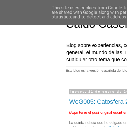
This site uses cookies from Google to 
are shared with Google along with per
statistics, and to detect and address
Caldo Case
Blog sobre experiencias, c
general, el mundo de las T
cualquier otro tema que co
Este blog es la versión española del bl
jueves, 21 de enero de 
WeG005: Catosfera 
(
Aquí teniu el
post
original escrit e
La quinta noticia que he colgado e