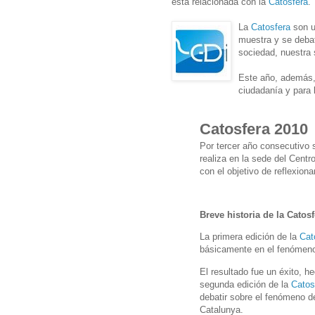
está relacionada con la
Catosfera
.
La
Catosfera
son u
muestra y se deba
sociedad, nuestra 
Este año, además,
ciudadanía y para 
Catosfera 2010
Por tercer año consecutivo 
realiza en la sede del Centr
con el objetivo de reflexiona
Breve historia de la Catosf
La primera edición de la
Cat
básicamente en el fenómeno
El resultado fue un éxito, h
segunda edición de la
Catos
debatir sobre el fenómeno d
Catalunya.