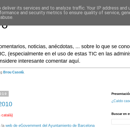
deliver its services and to analyze traffic. Your IP address and
formance and security metrics to ensure quality of service, ge
 abuse.
ro
omentarios, noticias, anécdotas, ... sobre lo que se co
IC, (especialmente en el uso de estas TIC en las adminis
nsidere interesante comentar aquí.
og
Brou Casolà
.
2010
Presentació
¿Caldo cas
2010
Buscar en e
n català
)
n la
web de eGovernment del Ayuntamiento de Barcelona