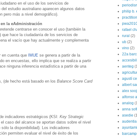
ciudadano en el uso de los servicios de
periodis
o del estudio australiano aparecen algunos datos
philip b.
n pero más a nivel demográfico).
practitio
 en la eAdministración
pwa201
pretende centrarse en conocer el uso (también la
rafael c
n) que hace la ciudadanía de los servicios de
rural
(2)
llena el vacío que hay actualmente y complementa
ub
(2)
vino
(2)
22a barc
er en cuenta que
IMUE
se genera a partir de la
accesibi
do en encuestas, ello implica que se realiza a partir
ace ninguna inferencia estadística a partir de una
aenteg
(
agricultu
agustí cer
os, (de hecho está basado en los
Balance Score Card
albert s
alex soo
alfonso 
analog
(
anna sof
asedie
(
 de indicadores estratégicos (KSI:
Key Strategic
audentia
n el caso del alcance se aportan datos sobre el nivel
ayuntami
 sólo la disponibilidad). Los indicadores
ción permiten evaluar el nivel de éxito de los
barcamp