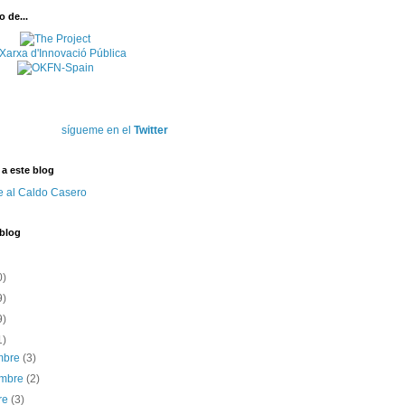
 de...
sígueme en el
Twitter
 a este blog
e al Caldo Casero
 blog
0)
9)
9)
1)
embre
(3)
embre
(2)
re
(3)