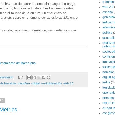
e-admini
én hay que destacar la ponencia inaugural a cargo
web 2.0
 de Tuenti; la mesa redonda sobre los nuevos retos
españa
an en el mundo de la cultura; un encuentro de
gobierno
análisis sobre el fenómeno de las esferas 2.0, entre
indicado
administ
 gratuita, para más información, se puede consultar
política
(
generali
reutiliza
público (
sociedad
comisión
innovaci
ntamiento de Barcelona
.
sociedad
barcelon
digital 
omentarios:
irekia
(6)
 de barcelona
,
catosfera
,
cdigital
,
e-administración
,
web 2.0
legislaci
opendat
personal
10
red de i
Metrics
ciudad in
congres