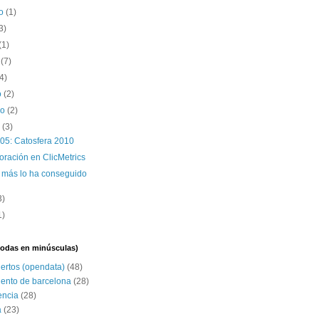
to
(1)
3)
(1)
o
(7)
(4)
o
(2)
ro
(2)
o
(3)
5: Catosfera 2010
oración en ClicMetrics
 más lo ha conseguido
3)
1)
(todas en minúsculas)
iertos (opendata)
(48)
ento de barcelona
(28)
encia
(28)
a
(23)