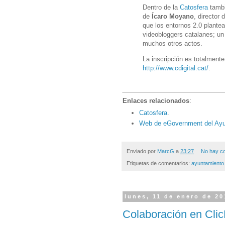
Dentro de la
Catosfera
tambi
de
Ícaro Moyano
, director
que los entornos 2.0 plante
videobloggers catalanes; un 
muchos otros actos.
La inscripción es totalmente
http://www.cdigital.cat/
.
Enlaces relacionados
:
Catosfera
.
Web de eGovernment del Ayu
Enviado por
MarcG
a
23:27
No hay c
Etiquetas de comentarios:
ayuntamiento
lunes, 11 de enero de 20
Colaboración en Clic