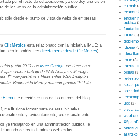
rtada por el resto de colaboradores ya que doy una visión
cuimpb
(
nte de las webs de la administración pública.
economí
web sólo desde el punto de vista de webs de empresas
encuentr
pública
(
fundación
futuro
(3)
gobierno
ara
ClicMetrics
está relacionado con la iniciativa IMUE; a
idioma
(
también lo podéis leer
directamente desde ClicMetrics
).
idoia lla
imue
(3)
ación y año 2010 con
Marc Garriga
que tiene entre
internet i
el apasionante trabajo de Web Analytics Manager
odilas
(3
ona. Él compartirá sus ideas sobre Web Analytics
redes so
tración. Bienvenido Marc y muchas gracias!!!!! Fdo.
sector pú
socieda
tecnima
ue
Elena
me ofreció ser uno de los autores del blog
uoc
(3)
í, me ilusiona formar parte de esta iniciativa,
visualiz
rsonalmente y, evidentemente, profesionalmente.
webtren
#SpainE
os ya trabajando en una administración pública, le
antoni gu
 del mundo de los indicadores web en las
ararteko