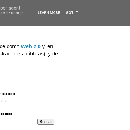
 user-agent
nerate usage
LEARN MORE
GOT IT
noce como
Web 2.0
y, en
traciones públicas); y de
n del blog
ero?
ste blog