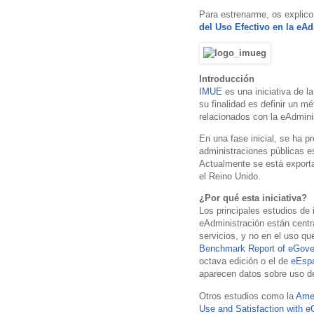
Para estrenarme, os explico 
del Uso Efectivo en la eA
Introducción
IMUE
es una iniciativa de l
su finalidad es definir un 
relacionados con la eAdmini
En una fase inicial, se ha p
administraciones públicas es
Actualmente se está exporta
el Reino Unido.
¿Por qué esta iniciativa?
Los principales estudios de 
eAdministración están cent
servicios, y no en el uso qu
Benchmark Report of eGov
octava edición o el de
eEsp
aparecen datos sobre uso de
Otros estudios como la
Amer
Use and Satisfaction with 