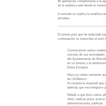
Mi aportación complementa a la apo
de la analítica web desde la vertie
A menudo se explica la analítica 
privadas.
El primer
post
que he redactado p
continuación os transcribo el
post
(
Comenzamos nueva colabor
muchas de sus actividades 
del Ayuntamiento de Barcel
en su terreno y la eAdminis
Elena Enríquez
Hace ya varias semanas q
de ClicMetrics.
Al instante le respondí que s
además que me enriquece pe
Debido a que llevo varios añ
ofrecí realizar posts acerca
administraciones públicas.