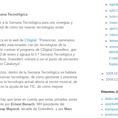
►
agos
►
julio
(
mana Tecnológica
►
junio
 a la Semana Tecnológica para unir sinergias y
►
may
gral de cómo las nuevas tecnologías están
►
abril
►
marz
ica en la web de
CDigital
: "
Ponencias, seminarios,
►
febre
dades relacionadas con las tecnologías de la
▼
ener
ón centran el programa de CDigital Granollers, que
WeG00
 30 de enero y agrupa la 5.ª Semana Tecnológica y
Colab
fera. Granollers volverá a ser el punto de encuentro
 en Catalunya
".
Nadie
actos, dentro de la Semana Tecnológica se hablará
►
2009
(3
 nuevas tecnologías, de cómo gestionar y presentar
►
2008
(1
o la tecnología actual afecta al sector musical, de
con la ayuda de las TIC, de cómo mejorar
Etiquetas, 
datos ab
hay que tener en cuenta que estas jornadas serán
nte por
Ernest Benach
, MH presidente del
ayuntami
sep Mayoral
, alcalde de Granollers, y por
Marc
transpar
ponenci