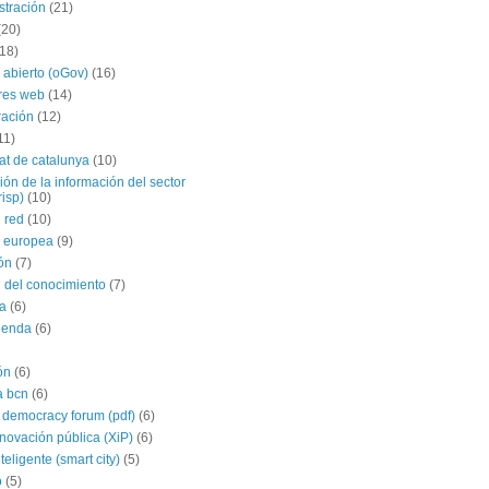
stración
(21)
(20)
(18)
 abierto (oGov)
(16)
res web
(14)
ración
(12)
11)
tat de catalunya
(10)
ción de la información del sector
risp)
(10)
 red
(10)
 europea
(9)
ón
(7)
 del conocimiento
(7)
a
(6)
agenda
(6)
ón
(6)
a bcn
(6)
 democracy forum (pdf)
(6)
nnovación pública (XiP)
(6)
teligente (smart city)
(5)
o
(5)