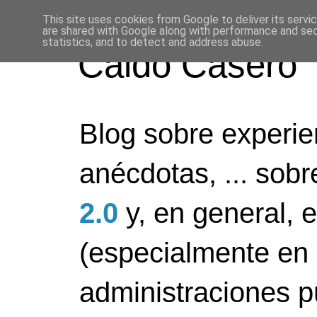
This site uses cookies from Google to deliver its servi
are shared with Google along with performance and secu
statistics, and to detect and address abuse.
Caldo Casero
Blog sobre experien
anécdotas, ... sob
2.0
y, en general, 
(especialmente en 
administraciones pú