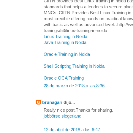
CIITN provides Best Linux training in noida ba
standards that helps attendees to secure plac
MNCs. CIITN Provides Best Linux Training in N
most credible offering hands on practical know
with basic as well as advanced level. :http://w
tranings/53/linux-training-in-noida
Linux Training in Noida
Java Training in Noida
Oracle Training in Noida
Shell Scripting Training in Noida
Oracle OCA Training
28 de marzo de 2018 a las 8:36
brunagari
dijo...
Really nice post.Thanks for sharing.
jobbörse siegerland
12 de abril de 2018 a las 6:47