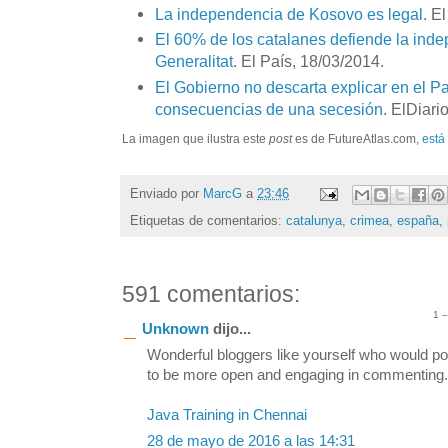
La independencia de Kosovo es legal
. E
El 60% de los catalanes defiende la ind
Generalitat
. El País, 18/03/2014.
El Gobierno no descarta explicar en el P
consecuencias de una secesión
. ElDiari
La imagen que ilustra este
post
es de FutureAtlas.com,
está
Enviado por
MarcG
a
23:46
Etiquetas de comentarios:
catalunya
,
crimea
,
españa
,
591 comentarios:
1 
Unknown
dijo...
Wonderful bloggers like yourself who would po
to be more open and engaging in commenting. S
Java Training in Chennai
28 de mayo de 2016 a las 14:31