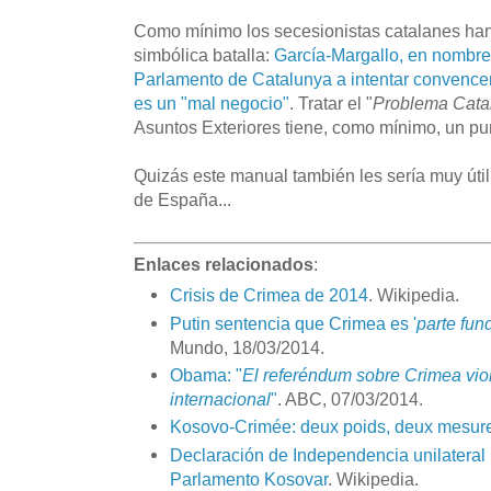
Como mínimo los secesionistas catalanes h
simbólica batalla:
García-Margallo, en nombre 
Parlamento de Catalunya a intentar convence
es un "mal negocio"
. Tratar el "
Problema Cata
Asuntos Exteriores tiene, como mínimo, un pun
Quizás este manual también les sería muy úti
de España...
Enlaces relacionados
:
Crisis de Crimea de 2014
. Wikipedia.
Putin sentencia que Crimea es '
parte fun
Mundo, 18/03/2014.
Obama: "
El referéndum sobre Crimea viol
internacional
"
. ABC, 07/03/2014.
Kosovo-Crimée: deux poids, deux mesur
Declaración de Independencia unilateral
Parlamento Kosovar
. Wikipedia.