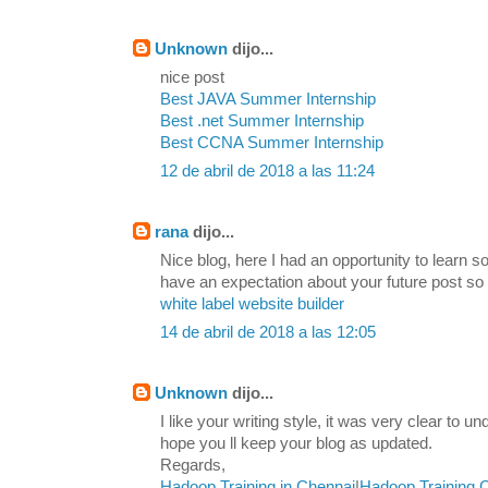
Unknown
dijo...
nice post
Best JAVA Summer Internship
Best .net Summer Internship
Best CCNA Summer Internship
12 de abril de 2018 a las 11:24
rana
dijo...
Nice blog, here I had an opportunity to learn s
have an expectation about your future post so
white label website builder
14 de abril de 2018 a las 12:05
Unknown
dijo...
I like your writing style, it was very clear to u
hope you ll keep your blog as updated.
Regards,
Hadoop Training in Chennai
|
Hadoop Training 