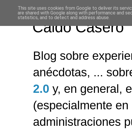
This site uses cookies from Google to deliver its servi
are shared with Google along with performance and secu
statistics, and to detect and address abuse.
Caldo Casero
Blog sobre experien
anécdotas, ... sob
2.0
y, en general, 
(especialmente en 
administraciones pú