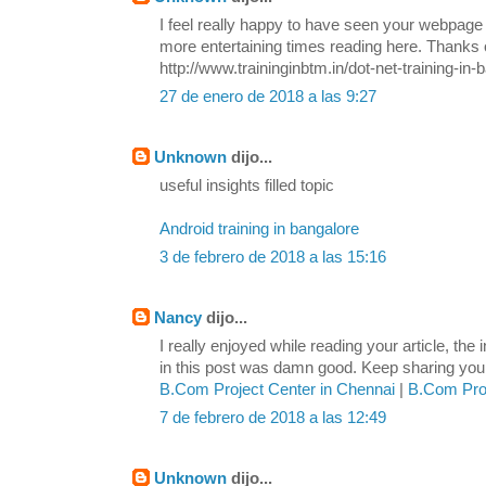
I feel really happy to have seen your webpage
more entertaining times reading here. Thanks o
http://www.traininginbtm.in/dot-net-training-in-
27 de enero de 2018 a las 9:27
Unknown
dijo...
useful insights filled topic
Android training in bangalore
3 de febrero de 2018 a las 15:16
Nancy
dijo...
I really enjoyed while reading your article, the
in this post was damn good. Keep sharing your 
B.Com Project Center in Chennai
|
B.Com Proj
7 de febrero de 2018 a las 12:49
Unknown
dijo...