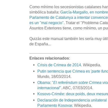
Como mínimo los secesionistas catalanes h
simbólica batalla:
García-Margallo, en nombre 
Parlamento de Catalunya a intentar convence
es un "mal negocio"
. Tratar el "
Problema Cata
Asuntos Exteriores tiene, como mínimo, un pun
Quizás este manual también les sería muy úti
de España...
Enlaces relacionados
:
Crisis de Crimea de 2014
. Wikipedia.
Putin sentencia que Crimea es '
parte fun
Mundo, 18/03/2014.
Obama: "
El referéndum sobre Crimea viol
internacional
"
. ABC, 07/03/2014.
Kosovo-Crimée: deux poids, deux mesur
Declaración de Independencia unilateral
Parlamento Kosovar
. Wikipedia.