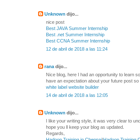
Unknown
dijo...
nice post
Best JAVA Summer Internship
Best .net Summer Internship
Best CCNA Summer Internship
12 de abril de 2018 a las 11:24
rana
dijo...
Nice blog, here I had an opportunity to learn s
have an expectation about your future post so
white label website builder
14 de abril de 2018 a las 12:05
Unknown
dijo...
I like your writing style, it was very clear to u
hope you ll keep your blog as updated.
Regards,
Hadoop Training in Chennai
|
Hadoop Training 