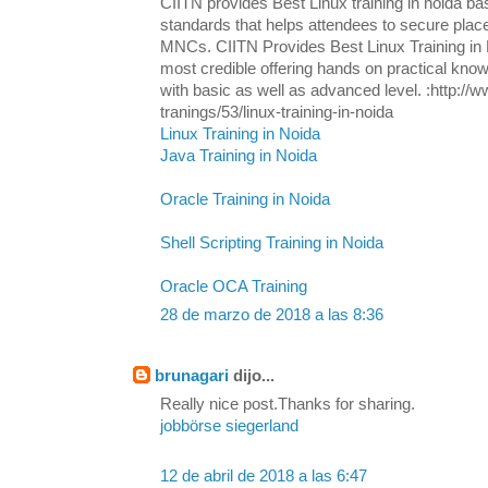
CIITN provides Best Linux training in noida ba
standards that helps attendees to secure plac
MNCs. CIITN Provides Best Linux Training in N
most credible offering hands on practical know
with basic as well as advanced level. :http://w
tranings/53/linux-training-in-noida
Linux Training in Noida
Java Training in Noida
Oracle Training in Noida
Shell Scripting Training in Noida
Oracle OCA Training
28 de marzo de 2018 a las 8:36
brunagari
dijo...
Really nice post.Thanks for sharing.
jobbörse siegerland
12 de abril de 2018 a las 6:47