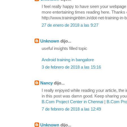
I feel really happy to have seen your webpage
more entertaining times reading here. Thanks o
http://www.traininginbtm.in/dot-net-training-in-
27 de enero de 2018 a las 9:27
Unknown
dijo...
useful insights filled topic
Android training in bangalore
3 de febrero de 2018 a las 15:16
Nancy
dijo...
I really enjoyed while reading your article, the
in this post was damn good. Keep sharing your 
B.Com Project Center in Chennai
|
B.Com Proj
7 de febrero de 2018 a las 12:49
Unknown
dijo...