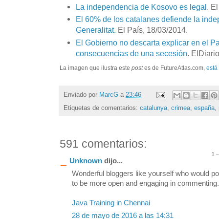
La independencia de Kosovo es legal
. E
El 60% de los catalanes defiende la ind
Generalitat
. El País, 18/03/2014.
El Gobierno no descarta explicar en el P
consecuencias de una secesión
. ElDiari
La imagen que ilustra este
post
es de FutureAtlas.com,
está
Enviado por
MarcG
a
23:46
Etiquetas de comentarios:
catalunya
,
crimea
,
españa
,
591 comentarios:
1 
Unknown
dijo...
Wonderful bloggers like yourself who would po
to be more open and engaging in commenting. S
Java Training in Chennai
28 de mayo de 2016 a las 14:31