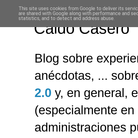
This site uses cookies from Google to deliver its servi
are shared with Google along with performance and secu
statistics, and to detect and address abuse.
Caldo Casero
Blog sobre experien
anécdotas, ... sob
2.0
y, en general, 
(especialmente en 
administraciones pú