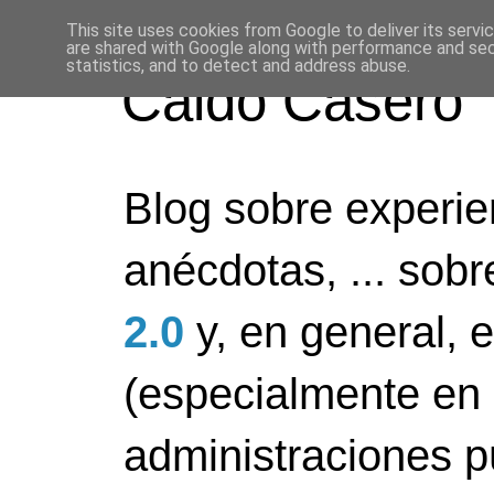
This site uses cookies from Google to deliver its servi
are shared with Google along with performance and secu
statistics, and to detect and address abuse.
Caldo Casero
Blog sobre experien
anécdotas, ... sob
2.0
y, en general, 
(especialmente en 
administraciones pú