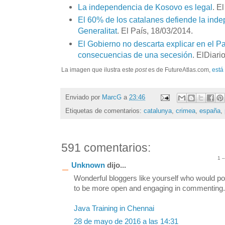
La independencia de Kosovo es legal
. E
El 60% de los catalanes defiende la ind
Generalitat
. El País, 18/03/2014.
El Gobierno no descarta explicar en el P
consecuencias de una secesión
. ElDiari
La imagen que ilustra este
post
es de FutureAtlas.com,
está
Enviado por
MarcG
a
23:46
Etiquetas de comentarios:
catalunya
,
crimea
,
españa
,
591 comentarios:
1 
Unknown
dijo...
Wonderful bloggers like yourself who would po
to be more open and engaging in commenting. S
Java Training in Chennai
28 de mayo de 2016 a las 14:31