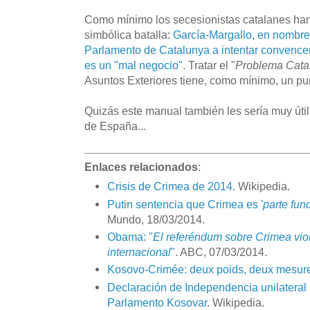
Como mínimo los secesionistas catalanes h
simbólica batalla:
García-Margallo, en nombre 
Parlamento de Catalunya a intentar convence
es un "mal negocio"
. Tratar el "
Problema Cata
Asuntos Exteriores tiene, como mínimo, un pun
Quizás este manual también les sería muy úti
de España...
Enlaces relacionados
:
Crisis de Crimea de 2014
. Wikipedia.
Putin sentencia que Crimea es '
parte fun
Mundo, 18/03/2014.
Obama: "
El referéndum sobre Crimea viol
internacional
"
. ABC, 07/03/2014.
Kosovo-Crimée: deux poids, deux mesur
Declaración de Independencia unilateral
Parlamento Kosovar
. Wikipedia.