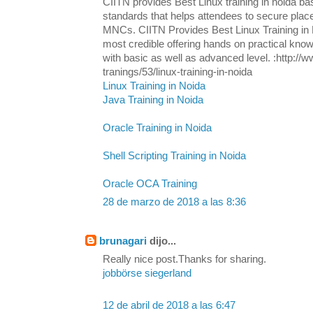
CIITN provides Best Linux training in noida ba
standards that helps attendees to secure plac
MNCs. CIITN Provides Best Linux Training in N
most credible offering hands on practical know
with basic as well as advanced level. :http://w
tranings/53/linux-training-in-noida
Linux Training in Noida
Java Training in Noida
Oracle Training in Noida
Shell Scripting Training in Noida
Oracle OCA Training
28 de marzo de 2018 a las 8:36
brunagari
dijo...
Really nice post.Thanks for sharing.
jobbörse siegerland
12 de abril de 2018 a las 6:47