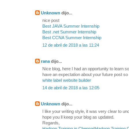
Unknown
dijo...
nice post
Best JAVA Summer Internship
Best .net Summer Internship
Best CCNA Summer Internship
12 de abril de 2018 a las 11:24
rana
dijo...
Nice blog, here I had an opportunity to learn s
have an expectation about your future post so
white label website builder
14 de abril de 2018 a las 12:05
Unknown
dijo...
I like your writing style, it was very clear to u
hope you ll keep your blog as updated.
Regards,
Hadoop Training in Chennai
|
Hadoop Training 