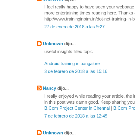
I feel really happy to have seen your webpage
more entertaining times reading here. Thanks o
http://www.traininginbtm.in/dot-net-training-in-
27 de enero de 2018 a las 9:27
Unknown
dijo...
useful insights filled topic
Android training in bangalore
3 de febrero de 2018 a las 15:16
Nancy
dijo...
I really enjoyed while reading your article, the
in this post was damn good. Keep sharing your 
B.Com Project Center in Chennai
|
B.Com Proj
7 de febrero de 2018 a las 12:49
Unknown
dijo...