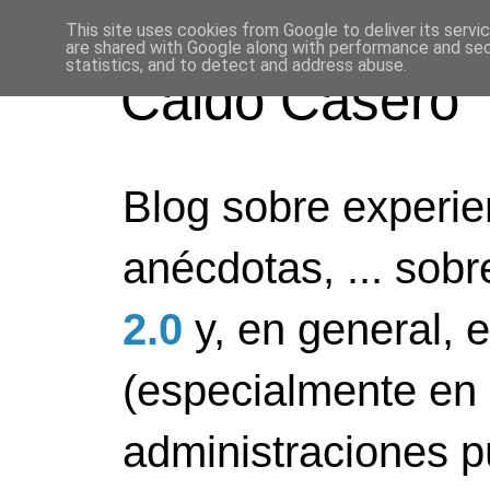
This site uses cookies from Google to deliver its servi
are shared with Google along with performance and secu
statistics, and to detect and address abuse.
Caldo Casero
Blog sobre experien
anécdotas, ... sob
2.0
y, en general, 
(especialmente en 
administraciones pú