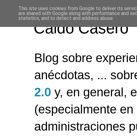
This site uses cookies from Google to deliver its servi
are shared with Google along with performance and secu
statistics, and to detect and address abuse.
Caldo Casero
Blog sobre experien
anécdotas, ... sob
2.0
y, en general, 
(especialmente en 
administraciones pú