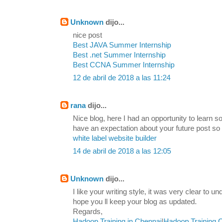
Unknown
dijo...
nice post
Best JAVA Summer Internship
Best .net Summer Internship
Best CCNA Summer Internship
12 de abril de 2018 a las 11:24
rana
dijo...
Nice blog, here I had an opportunity to learn s
have an expectation about your future post so
white label website builder
14 de abril de 2018 a las 12:05
Unknown
dijo...
I like your writing style, it was very clear to u
hope you ll keep your blog as updated.
Regards,
Hadoop Training in Chennai
|
Hadoop Training 