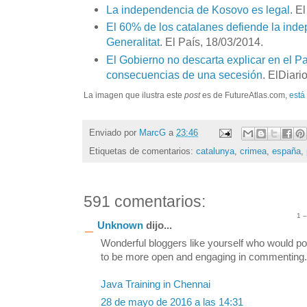
La independencia de Kosovo es legal
. E
El 60% de los catalanes defiende la ind
Generalitat
. El País, 18/03/2014.
El Gobierno no descarta explicar en el P
consecuencias de una secesión
. ElDiari
La imagen que ilustra este
post
es de FutureAtlas.com,
está
Enviado por
MarcG
a
23:46
Etiquetas de comentarios:
catalunya
,
crimea
,
españa
,
591 comentarios:
1 
Unknown
dijo...
Wonderful bloggers like yourself who would po
to be more open and engaging in commenting. S
Java Training in Chennai
28 de mayo de 2016 a las 14:31