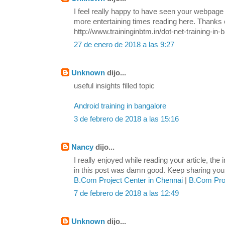
I feel really happy to have seen your webpage
more entertaining times reading here. Thanks o
http://www.traininginbtm.in/dot-net-training-in-
27 de enero de 2018 a las 9:27
Unknown
dijo...
useful insights filled topic
Android training in bangalore
3 de febrero de 2018 a las 15:16
Nancy
dijo...
I really enjoyed while reading your article, the
in this post was damn good. Keep sharing your 
B.Com Project Center in Chennai
|
B.Com Proj
7 de febrero de 2018 a las 12:49
Unknown
dijo...