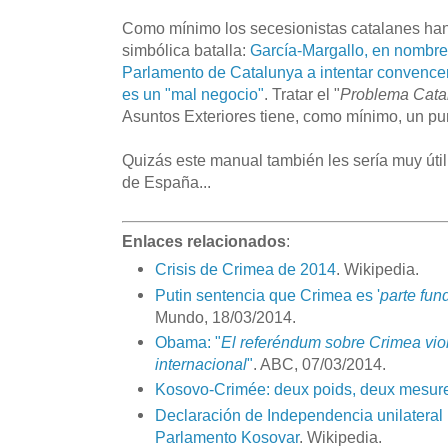
Como mínimo los secesionistas catalanes h
simbólica batalla:
García-Margallo, en nombre 
Parlamento de Catalunya a intentar convence
es un "mal negocio"
. Tratar el "
Problema Cata
Asuntos Exteriores tiene, como mínimo, un pun
Quizás este manual también les sería muy úti
de España...
Enlaces relacionados
:
Crisis de Crimea de 2014
. Wikipedia.
Putin sentencia que Crimea es '
parte fun
Mundo, 18/03/2014.
Obama: "
El referéndum sobre Crimea viol
internacional
"
. ABC, 07/03/2014.
Kosovo-Crimée: deux poids, deux mesur
Declaración de Independencia unilateral
Parlamento Kosovar
. Wikipedia.