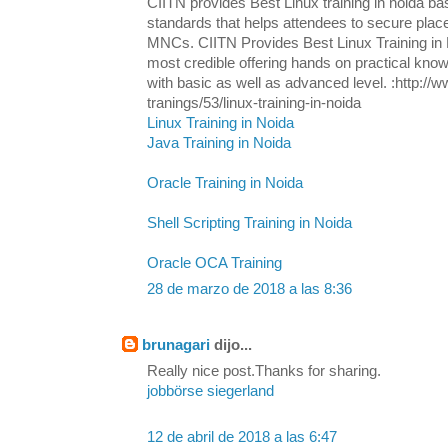
CIITN provides Best Linux training in noida ba
standards that helps attendees to secure plac
MNCs. CIITN Provides Best Linux Training in N
most credible offering hands on practical know
with basic as well as advanced level. :http://w
tranings/53/linux-training-in-noida
Linux Training in Noida
Java Training in Noida
Oracle Training in Noida
Shell Scripting Training in Noida
Oracle OCA Training
28 de marzo de 2018 a las 8:36
brunagari
dijo...
Really nice post.Thanks for sharing.
jobbörse siegerland
12 de abril de 2018 a las 6:47