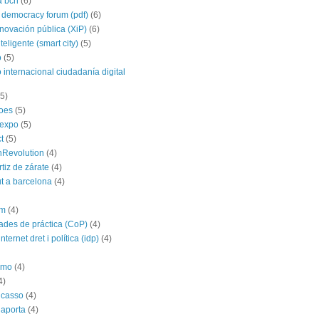
a bcn
(6)
 democracy forum (pdf)
(6)
nnovación pública (XiP)
(6)
teligente (smart city)
(5)
o
(5)
 internacional ciudadanía digital
(5)
roes
(5)
yexpo
(5)
t
(5)
hRevolution
(4)
rtiz de zárate
(4)
t a barcelona
(4)
im
(4)
des de práctica (CoP)
(4)
nternet dret i política (idp)
(4)
imo
(4)
4)
icasso
(4)
 aporta
(4)