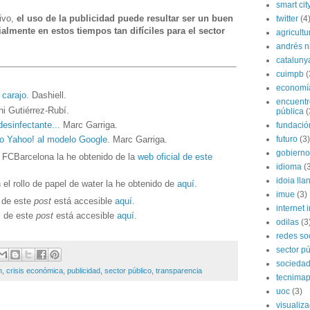
smart cit
ivo,
el uso de la publicidad puede resultar ser un buen
twitter
(4
mente en estos tiempos tan difíciles para el sector
agricultu
andrés n
cataluny
cuimpb
(
economí
 carajo
. Dashiell.
encuentr
ni Gutiérrez-Rubí.
pública
(
desinfectante...
Marc Garriga.
fundación
futuro
(3)
o Yahoo! al modelo Google
. Marc Garriga.
gobierno
 FCBarcelona la he obtenido de la
web oficial de este
idioma
(
idoia lla
 el rollo de papel de water la he obtenido de
aquí
.
imue
(3)
n de este
post
está accesible
aquí
.
internet i
l de este
post
está accesible
aquí
.
odilas
(3
redes so
sector pú
socieda
n
,
crisis económica
,
publicidad
,
sector público
,
transparencia
tecnima
uoc
(3)
visualiz