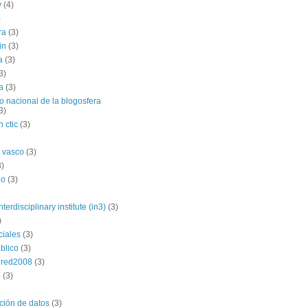
y
(4)
)
ra
(3)
in
(3)
a
(3)
3)
a
(3)
o nacional de la blogosfera
3)
 ctic
(3)
 vasco
(3)
3)
no
(3)
nterdisciplinary institute (in3)
(3)
)
ciales
(3)
blico
(3)
dred2008
(3)
p
(3)
ación de datos
(3)