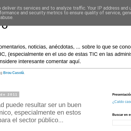
deliver its services and to analyze traffic. Your IP address and
formance and security metrics to ensure quality of service, ge
 abuse.
ro
omentarios, noticias, anécdotas, ... sobre lo que se co
IC, (especialmente en el uso de estas TIC en las adminis
nsidere interesante comentar aquí.
og
Brou Casolà
.
 de 2011
Presentació
¿Caldo cas
ad puede resultar ser un buen
co, especialmente en estos
Buscar en e
para el sector público...