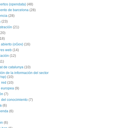
iertos (opendata)
(48)
ento de barcelona
(28)
encia
(28)
a
(23)
stración
(21)
(20)
(18)
 abierto (oGov)
(16)
res web
(14)
ración
(12)
11)
tat de catalunya
(10)
ción de la información del sector
risp)
(10)
 red
(10)
 europea
(9)
ón
(7)
 del conocimiento
(7)
a
(6)
agenda
(6)
ón
(6)