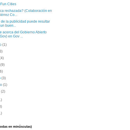
Fun Cities
tica rechazada? (Colaboración en
iérrez Co...
 de la publicidad puede resultar
 un buen...
e acerca del Gobierno Abierto
Gov) en Gov ...
to
(1)
3)
(4)
o
(9)
(6)
o
(3)
ro
(1)
o
(2)
1)
3)
1)
(todas en minúsculas)