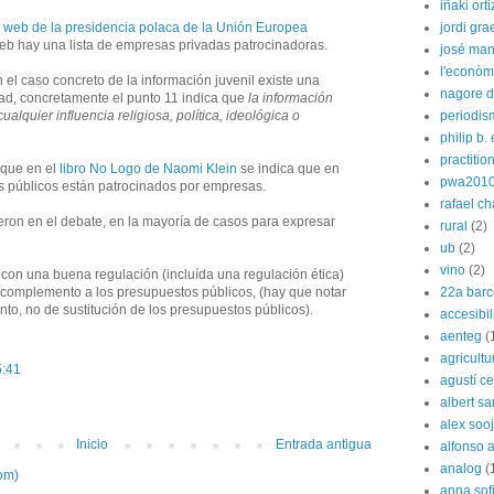
iñaki orti
jordi gra
a
web de la presidencia polaca de la Unión Europea
a web hay una lista de empresas privadas patrocinadoras.
josé man
l'econòm
el caso concreto de la información juvenil existe una
nagore de
ad, concretamente el punto 11 indica que
la información
periodis
alquier influencia religiosa, política, ideológica o
philip b.
practitio
que en el
libro No Logo de Naomi Klein
se indica que en
pwa201
s públicos están patrocinados por empresas.
rafael c
eron en el debate, en la mayoría de casos para expresar
rural
(2)
ub
(2)
vino
(2)
con una buena regulación (incluída una regulación ética)
22a barc
 complemento a los presupuestos públicos, (hay que notar
o, no de sustitución de los presupuestos públicos).
accesibi
aenteg
(
agricultu
5:41
agustí cer
albert s
alex soo
Inicio
Entrada antigua
alfonso 
analog
(
om)
anna sof