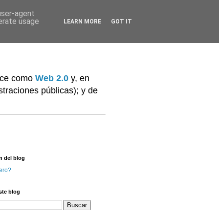
 user-agent
nerate usage
LEARN MORE
GOT IT
noce como
Web 2.0
y, en
traciones públicas); y de
n del blog
ero?
ste blog