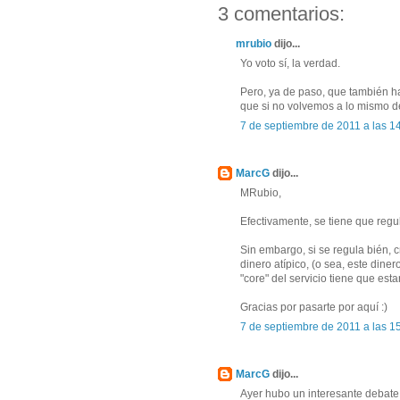
3 comentarios:
mrubio
dijo...
Yo voto sí, la verdad.
Pero, ya de paso, que también ha
que si no volvemos a lo mismo d
7 de septiembre de 2011 a las 1
MarcG
dijo...
MRubio,
Efectivamente, se tiene que regul
Sin embargo, si se regula bién, 
dinero atípico, (o sea, este diner
"core" del servicio tiene que est
Gracias por pasarte por aquí :)
7 de septiembre de 2011 a las 1
MarcG
dijo...
Ayer hubo un interesante debate 