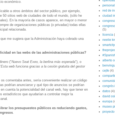
opendat
cio económico.
personal
red de i
cable a otros ámbitos del sector público, por ejemplo,
e 50 sitios web de ciudades de todo el mundo, (sólo he
ciudad in
pales). En la mayoría de casos aparece, en mayor o menor
congres
iempre de organizaciones públicas (o privadas) todas ellas
congreso
cipal relacionada.
(5)
licencia
 que me sugiera que la Administración haya cobrado una
neelie k
smartcit
theprojec
icidad en las webs de las administraciones públicas?
#Spanis
alberto o
inero ("
Nuevo Seat Exeo, la berlina más esperada
"), o
benvingu
"
Esta web funciona gracias a la cesión gratuita del gestor
cejfe
(4)
compart
 os comentaba antes, sería conveniente realizar un código
comunida
sas podrían anunciarse y qué tipo de anuncios se podrían
congrés i
o en cuenta la potencialidad del canal web, hay que tener en
datos
(4)
s estadísticos que ayudarían a controlar mejor la
david os
canal.
europa
(
museo p
ibrar los presupuestos públicos es reduciendo gastos,
proyecto
ingresos
.