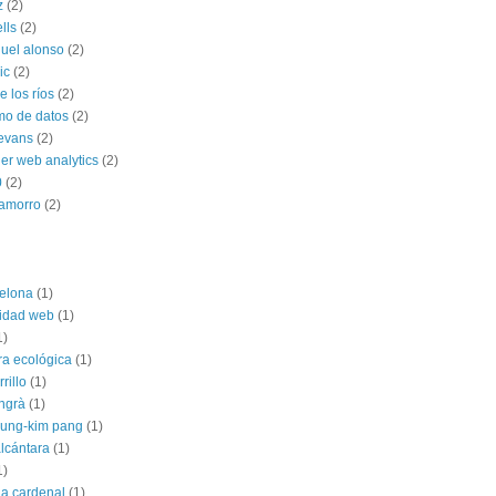
z
(2)
ells
(2)
uel alonso
(2)
ic
(2)
 los ríos
(2)
mo de datos
(2)
 evans
(2)
ner web analytics
(2)
0
(2)
hamorro
(2)
elona
(1)
lidad web
(1)
1)
ra ecológica
(1)
rillo
(1)
angrà
(1)
jung-kim pang
(1)
alcántara
(1)
1)
ia cardenal
(1)