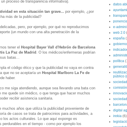
a un proceso de transparencia informativa).
datos ab
ayuntami
ividad en esta situación tan grave...
por ejemplo, ¿por
transpar
cha más de la publicidad?
ponenci
 delicadas, pero, por ejemplo, por qué no reproducimos
e-admini
deporte (un mundo con una alta penetración de la
web 2.0
españa
gobierno
amos tener el
Hospital Bayer Vall d'Hebrón de Barcelona
indicado
tis La Paz de Madrid
. O los médicos/enfermeras podrían
administ
 sus batas...
política
(
generali
la el código ético y que la publicidad no vaya en contra
reutiliza
lica que no se aceptaría un
Hospital Marlboro La Fe de
público (
ede haber.
sociedad
comisión
ico me siga atendiendo, aunque sea llevando una bata con
e me quede sin médico, o que tenga que hacer muchos
innovaci
der recibir asistencia sanitaria.
sociedad
barcelon
e muchos años que utiliza la publicidad proveniente de
digital 
ría de casos se trata de patrocinios para actividades, a
irekia
(6)
 los actos culturales. Lo que aquí expongo es
legislaci
 perdurables en el tiempo - como por ejemplo los