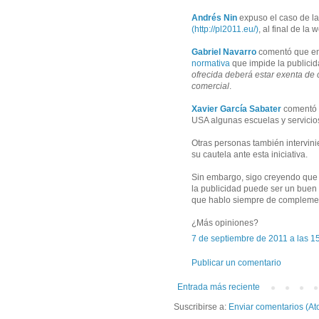
Andrés Nin
expuso el caso de l
(http://pl2011.eu/)
, al final de l
Gabriel Navarro
comentó que en 
normativa
que impide la publicid
ofrecida deberá estar exenta de cu
comercial
.
Xavier García Sabater
comentó 
USA algunas escuelas y servicio
Otras personas también intervini
su cautela ante esta iniciativa.
Sin embargo, sigo creyendo que 
la publicidad puede ser un buen
que hablo siempre de complement
¿Más opiniones?
7 de septiembre de 2011 a las 1
Publicar un comentario
Entrada más reciente
Suscribirse a:
Enviar comentarios (At