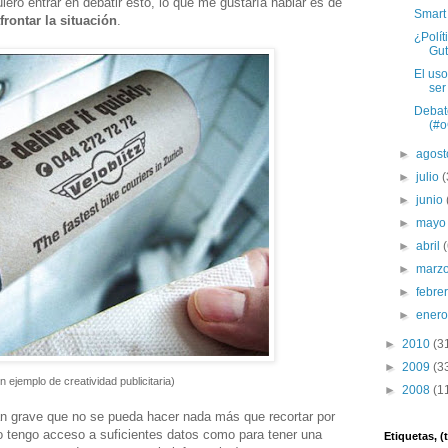
ero entrar en debatir esto, lo que me gustaría hablar es de
Smart 
frontar la situación
.
¿Polí
Gut
El uso
ser
Debat
(#o
►
agos
►
julio
(
►
junio
►
may
►
abril
►
marz
►
febre
►
ener
►
2010
(3
►
2009
(3
n ejemplo de creatividad publicitaria)
►
2008
(1
an grave que no se pueda hacer nada más que recortar por
 no tengo acceso a suficientes datos como para tener una
Etiquetas, 