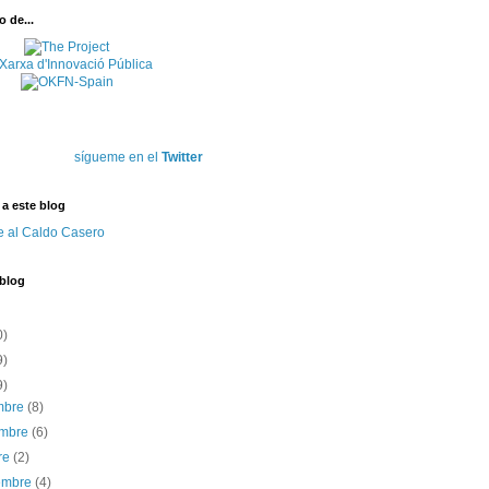
 de...
sígueme en el
Twitter
 a este blog
e al Caldo Casero
 blog
0)
9)
9)
embre
(8)
embre
(6)
re
(2)
iembre
(4)