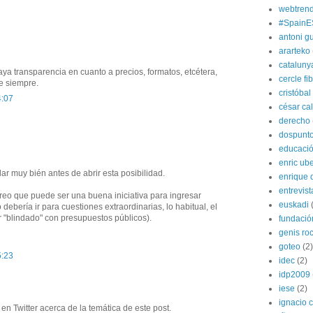
webtren
#SpainE
antoni gu
ararteko
cataluny
ya transparencia en cuanto a precios, formatos, etcétera,
cercle fi
e siempre.
cristóba
4:07
césar ca
derecho
dospunt
educaci
enric ube
ar muy bién antes de abrir esta posibilidad.
enrique 
entrevist
creo que puede ser una buena iniciativa para ingresar
euskadi
o debería ir para cuestiones extraordinarias, lo habitual, el
ar "blindado" con presupuestos públicos).
fundació
genis ro
goteo
(2)
5:23
idec
(2)
idp2009
iese
(2)
ignacio 
en Twitter acerca de la temática de este post.