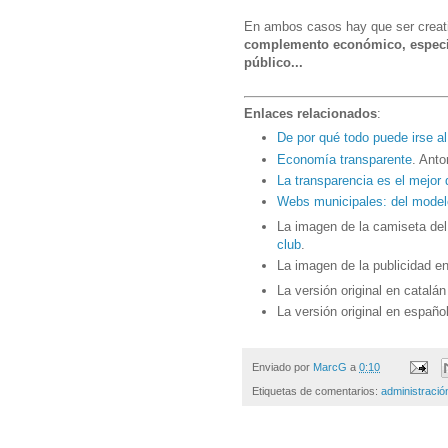
En ambos casos hay que ser creat
complemento económico, especial
público...
Enlaces relacionados
:
De por qué todo puede irse al
Economía transparente
. Anto
La transparencia es el mejor 
Webs municipales: del model
La imagen de la camiseta del
club
.
La imagen de la publicidad en
La versión original en catalá
La versión original en españo
Enviado por
MarcG
a
0:10
Etiquetas de comentarios:
administració