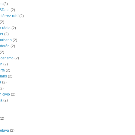
ds
(3)
SData
(2)
tiérrez-rubí
(2)
(2)
a ràdio
(2)
ber
(2)
l urbano
(2)
lderón
(2)
(2)
ocerismo
(2)
ón
(2)
rta
(2)
dans
(2)
a
(2)
(2)
n civio
(2)
ca
(2)
(2)
celaya
(2)