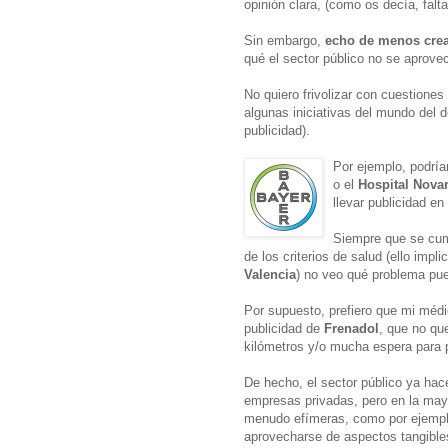
opinión clara, (como os decía, falt
Sin embargo,
echo de menos creat
qué el sector público no se aprove
No quiero frivolizar con cuestiones
algunas iniciativas del mundo del 
publicidad).
Por ejemplo, podrí
o el
Hospital Novar
llevar publicidad en
Siempre que se cump
de los criterios de salud (ello imp
Valencia
) no veo qué problema pu
Por supuesto, prefiero que mi méd
publicidad de
Frenadol
, que no qu
kilómetros y/o mucha espera para po
De hecho, el sector público ya hac
empresas privadas, pero en la mayo
menudo efímeras, como por ejemplo
aprovecharse de aspectos tangibles