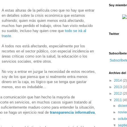
)
Soy miembro
A estas alturas de la película creo que no hay que entrar
en detalles sobre la crisis económica que estamos
sufriendo; quien más quien menos está afectando,
muchos han perdido el trabajo, otros han visto reducido
su sueldo, incluso hay quien cree que
todo se irá al
Twitter
traste
.
A todos nos está afectando, especialmente por los
recortes en el sector público, con especial incidencia en
Subscríbete
áreas críticas como son la salud, la educación o los
Subscríbet
servicios sociales, entre otros.
No voy a entrar en juzgar la necesidad de estos recortes,
Archivo del
soy de los que piensa que si realmente entra menos
►
2014
(2)
dinero en la caja, es lógico que se tenga que gastar
menos, eso es indudable...
►
2013
(1
►
2012
(2
ala comunicación que han hecho la mayoría de
▼
2011
(4
recorte en servicios, en muchos casos siguen tratando al
►
dici
 suficientemente maduro como para entender la situación,
no se haga un ejercicio real de
transparencia informativa
,
►
novi
.
►
octub
▼
sept