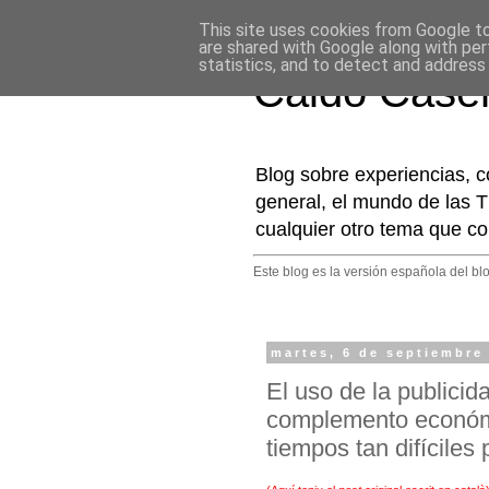
This site uses cookies from Google to 
are shared with Google along with per
statistics, and to detect and address
Caldo Case
Blog sobre experiencias, c
general, el mundo de las T
cualquier otro tema que co
Este blog es la versión española del bl
martes, 6 de septiembre
El uso de la publicid
complemento económi
tiempos tan difíciles 