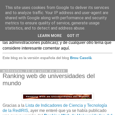
This site uses cookies from Google to deliver its services
Caldo Casero
and to analyze traffic. Your IP address and user-agent are
shared with Google along with performance and security
metrics to ensure quality of service, generate usage
Blog sobre experiencias, comentarios, noticias, anécdotas,
statistics, and to detect and address abuse.
... sobre lo que se conoce como
Web 2.0
y, en general, el
LEARN MORE
GOT IT
mundo de las TIC, (especialmente en el uso de estas TIC en
las administraciones públicas); y de cualquier otro tema que
considere interesante comentar aquí.
Este blog es la versión española del blog
Brou Casolà
.
miércoles, 21 de julio de 2010
Ranking web de universidades del
mundo
Gracias a la
Lista de Indicadores de Ciencia y Tecnología
de la RedIRIS
, ayer me enteré que ya se había publicado