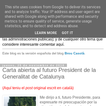
This site uses cookies from Google to deliver its services
Caldo Casero
and to analyze traffic. Your IP address and user-agent are
shared with Google along with performance and security
metrics to ensure quality of service, generate usage
Blog sobre experiencias, comentarios, noticias, anécdotas,
statistics, and to detect and address abuse.
... sobre lo que se conoce como
Web 2.0
y, en general, el
LEARN MORE
GOT IT
mundo de las TIC, (especialmente en el uso de estas TIC en
las administraciones públicas); y de cualquier otro tema que
considere interesante comentar aquí.
Este blog es la versión española del blog
Brou Casolà
.
jueves, 25 de noviembre de 2010
Carta abierta al futuro President de la
Generalitat de Catalunya
(
Aquí teniu el
post
original escrit en català
)
Me dirijo a ti, futuro Presidente, para
expresarte mi preocupación por la