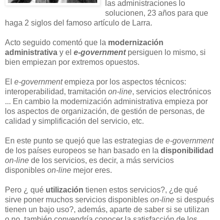
las administraciones lo
solucionen, 23 años para que
haga 2 siglos del famoso artículo de Larra.
Acto seguido comentó que la
modernización
administrativa
y el
e-government
persiguen lo mismo, si
bien empiezan por extremos opuestos.
El
e-government
empieza por los aspectos técnicos:
interoperabilidad, tramitación
on-line
, servicios electrónicos
... En cambio la modernización administrativa empieza por
los aspectos de organización, de gestión de personas, de
calidad y simplificación del servicio, etc.
En este punto se quejó que las estrategias de
e-government
de los países europeos se han basado en la
disponibilidad
on-line
de los servicios, es decir, a más servicios
disponibles
on-line
mejor eres.
Pero ¿ qué
utilización
tienen estos servicios?, ¿de qué
sirve poner muchos servicios disponibles
on-line
si después
tienen un
bajo
uso?, además, aparte de saber si se utilizan
o no, también convendría conocer la satisfacción de los