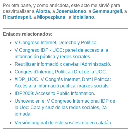
Por otra parte, y como anécdota, este acto me sirvió para
desvirtualizar a
Alorza
, a
Josemalonso
, a
Gemmaurgell
, a
Ricardespelt
, a
Mlopezplana
i a
Idoiallano
.
Enlaces relacionados
:
V Congreso Internet, Derecho y Política
.
V Congreso IDP - UOC: panel de acceso a la
información pública y redes sociales
.
Reutilitzar informació x canviar l'Administració
.
Congrés d'Internet, Política i Dret de la UOC
.
#IDP_UOC: V Congrés Internet, Dret i Política:
Accés a la informació pública i xarxes socials
.
IDP2009: Access to Public Information
.
Usnownc en el V Congreso Internacional IDP de
la Uoc: Cara y cruz de las redes sociales, 2a
jornada
.
Versión original de este
post
escrito en catalán
.