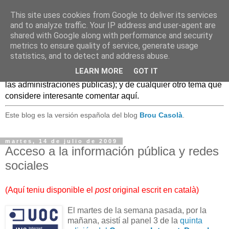
This site uses cookies from Google to deliver its services
Caldo Casero
and to analyze traffic. Your IP address and user-agent are
shared with Google along with performance and security
metrics to ensure quality of service, generate usage
Blog sobre experiencias, comentarios, noticias, anécdotas,
statistics, and to detect and address abuse.
... sobre lo que se conoce como
Web 2.0
y, en general, el
LEARN MORE
GOT IT
mundo de las TIC, (especialmente en el uso de estas TIC en
las administraciones públicas); y de cualquier otro tema que
considere interesante comentar aquí.
Este blog es la versión española del blog
Brou Casolà
.
martes, 14 de julio de 2009
Acceso a la información pública y redes
sociales
(
Aquí teniu disponible el
post
original escrit en català
)
El martes de la semana pasada, por la
mañana, asistí al panel 3 de la
quinta