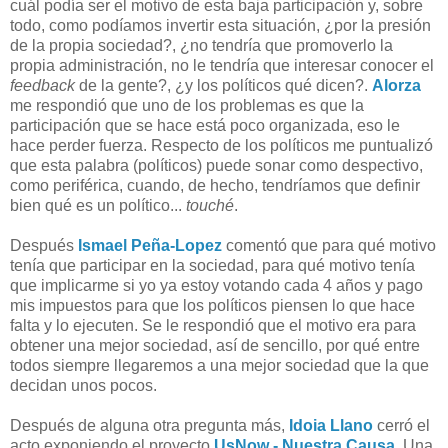
cuál podía ser el motivo de esta baja participación y, sobre
todo, como podíamos invertir esta situación, ¿por la presión
de la propia sociedad?, ¿no tendría que promoverlo la
propia administración, no le tendría que interesar conocer el
feedback
de la gente?, ¿y los políticos qué dicen?.
Alorza
me respondió que uno de los problemas es que la
participación que se hace está poco organizada, eso le
hace perder fuerza. Respecto de los políticos me puntualizó
que esta palabra (políticos) puede sonar como despectivo,
como periférica, cuando, de hecho, tendríamos que definir
bien qué es un político...
touché
.
Después
Ismael Peña-Lopez
comentó que para qué motivo
tenía que participar en la sociedad, para qué motivo tenía
que implicarme si yo ya estoy votando cada 4 años y pago
mis impuestos para que los políticos piensen lo que hace
falta y lo ejecuten. Se le respondió que el motivo era para
obtener una mejor sociedad, así de sencillo, por qué entre
todos siempre llegaremos a una mejor sociedad que la que
decidan unos pocos.
Después de alguna otra pregunta más,
Idoia Llano
cerró el
acto exponiendo el proyecto
UsNow - Nuestra Causa
. Una