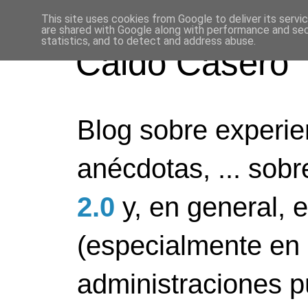
This site uses cookies from Google to deliver its servi
are shared with Google along with performance and secu
statistics, and to detect and address abuse.
Caldo Casero
Blog sobre experien
anécdotas, ... sob
2.0
y, en general, 
(especialmente en 
administraciones pú