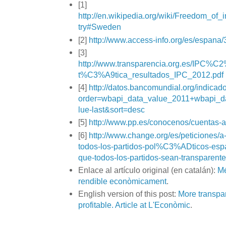
[1]
http://en.wikipedia.org/wiki/Freedom_of
try#Sweden
[2]
http://www.access-info.org/es/espan
[3]
http://www.transparencia.org.es/IPC%C
t%C3%A9tica_resultados_IPC_2012.pdf
[4]
http://datos.bancomundial.org/indic
order=wbapi_data_value_2011+wbapi_d
lue-last&sort=desc
[5]
http://www.pp.es/conocenos/cuentas-
[6]
http://www.change.org/es/peticiones/a
todos-los-partidos-pol%C3%ADticos-es
que-todos-los-partidos-sean-transparent
Enlace al artículo original (en catalán):
Mé
rendible econòmicament
.
English version of this post:
More transpa
profitable. Article at L'Econòmic
.