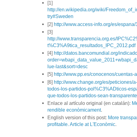
[1]
http://en.wikipedia.org/wiki/Freedom_of
try#Sweden
[2]
http://www.access-info.org/es/espan
[3]
http://www.transparencia.org.es/IPC%C
t%C3%A9tica_resultados_IPC_2012.pdf
[4]
http://datos.bancomundial.org/indic
order=wbapi_data_value_2011+wbapi_d
lue-last&sort=desc
[5]
http://www.pp.es/conocenos/cuentas-
[6]
http://www.change.org/es/peticiones/a
todos-los-partidos-pol%C3%ADticos-es
que-todos-los-partidos-sean-transparent
Enlace al artículo original (en catalán):
Mé
rendible econòmicament
.
English version of this post:
More transpa
profitable. Article at L'Econòmic
.