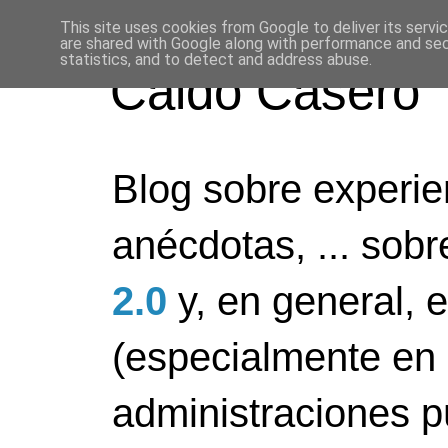
This site uses cookies from Google to deliver its servi
are shared with Google along with performance and secu
statistics, and to detect and address abuse.
Caldo Casero
Blog sobre experien
anécdotas, ... sob
2.0
y, en general, 
(especialmente en 
administraciones pú