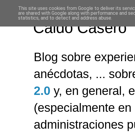
This site uses cookies from Google to deliver its servi
are shared with Google along with performance and secu
statistics, and to detect and address abuse.
Caldo Casero
Blog sobre experien
anécdotas, ... sob
2.0
y, en general, 
(especialmente en 
administraciones pú