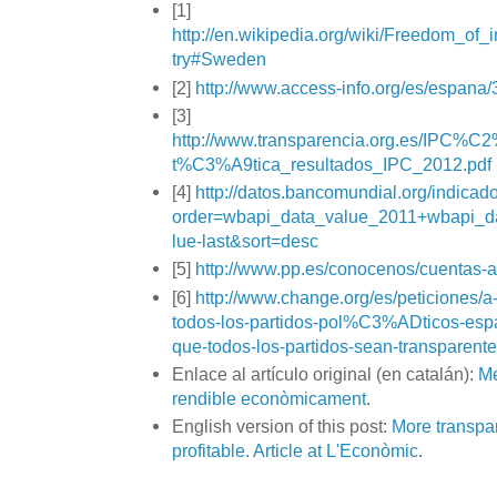
[1]
http://en.wikipedia.org/wiki/Freedom_of
try#Sweden
[2]
http://www.access-info.org/es/espan
[3]
http://www.transparencia.org.es/IPC%C
t%C3%A9tica_resultados_IPC_2012.pdf
[4]
http://datos.bancomundial.org/indic
order=wbapi_data_value_2011+wbapi_d
lue-last&sort=desc
[5]
http://www.pp.es/conocenos/cuentas-
[6]
http://www.change.org/es/peticiones/a
todos-los-partidos-pol%C3%ADticos-es
que-todos-los-partidos-sean-transparent
Enlace al artículo original (en catalán):
Mé
rendible econòmicament
.
English version of this post:
More transpa
profitable. Article at L'Econòmic
.