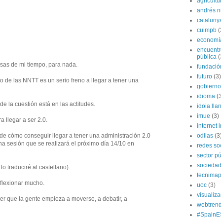
agricultu
andrés n
cataluny
cuimpb
(
economí
encuentr
pública
(
usas de mi tiempo, para nada.
fundación
futuro
(3)
 de las NNTT es un serio freno a llegar a tener una
gobierno
idioma
(
e la cuestión está en las actitudes.
idoia lla
imue
(3)
a llegar a ser 2.0.
internet i
odilas
(3
 de cómo conseguir llegar a tener una administración 2.0
a sesión que se realizará el próximo día 14/10 en
redes so
sector pú
socieda
o traduciré al castellano).
tecnima
eflexionar mucho.
uoc
(3)
visualiz
er que la gente empieza a moverse, a debatir, a
webtren
#SpainE