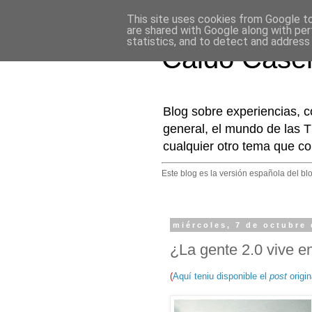
This site uses cookies from Google to 
are shared with Google along with per
statistics, and to detect and address
Caldo Case
Blog sobre experiencias, c
general, el mundo de las T
cualquier otro tema que co
Este blog es la versión española del bl
miércoles, 7 de octubre
¿La gente 2.0 vive en
(
Aquí teniu disponible el
post
origi