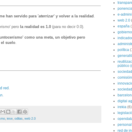
transpar
ponenci
e-admini
me han servido para '
aterrizar
' y volver a la realidad
.
web 2.0
españa
rismo
' pero
la realidad es 1.0
(para no decir 0.0).
gobierno
untocerismo
' como una meta, un objetivo pero
indicado
 el suelo
.
administ
política
(
generali
reutiliza
público (
sociedad
comisión
innovaci
d red
.
sociedad
án
.
barcelon
digital 
irekia
(6)
legislaci
opendat
ismo
,
iese
,
odilas
,
web 2.0
personal
red de i