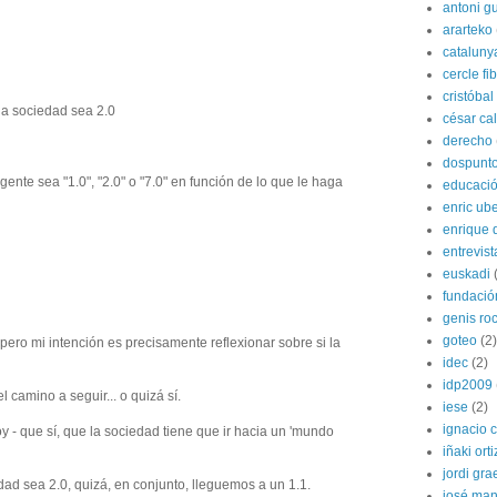
antoni gu
ararteko
cataluny
cercle fi
cristóba
la sociedad sea 2.0
césar ca
derecho
dospunt
gente sea "1.0", "2.0" o "7.0" en función de lo que le haga
educaci
enric ube
enrique 
entrevist
euskadi
fundació
genis ro
goteo
(2)
pero mi intención es precisamente reflexionar sobre si la
idec
(2)
idp2009
 camino a seguir... o quizá sí.
iese
(2)
ignacio 
y - que sí, que la sociedad tiene que ir hacia un 'mundo
iñaki orti
jordi gra
dad sea 2.0, quizá, en conjunto, lleguemos a un 1.1.
josé man