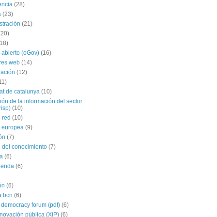
encia
(28)
a
(23)
stración
(21)
(20)
(18)
 abierto (oGov)
(16)
res web
(14)
ración
(12)
11)
tat de catalunya
(10)
ción de la información del sector
risp)
(10)
 red
(10)
 europea
(9)
ón
(7)
 del conocimiento
(7)
a
(6)
agenda
(6)
ón
(6)
a bcn
(6)
 democracy forum (pdf)
(6)
nnovación pública (XiP)
(6)