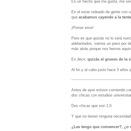
Es un hecho que me gusta, me sient
En el estar rodeado de gente con u
que
acabamos cayendo a la tenta
¡Primer error!
Pero es que quizás no lo será nu
adelantados, vamos un paso por de
más atrás porque nos hemos equi
Es decir,
quizás el grueso de la s
Al fin y al cabo justo hace 3 años 
Antes de ayer estuve comiendo con
dos chicas con estudios universitar
Dos chicas que son 1.0.
Y que no tienen ninguna necesidad 
¿Las tengo que convencer?, ¿o s