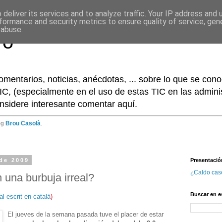
deliver its services and to analyze traffic. Your IP address and
formance and security metrics to ensure quality of service, ge
 abuse.
ro
omentarios, noticias, anécdotas, ... sobre lo que se co
IC, (especialmente en el uso de estas TIC en las adminis
nsidere interesante comentar aquí.
og
Brou Casolà
.
 de 2009
Presentació
¿Caldo cas
 una burbuja irreal?
Buscar en e
nal escrit en català
)
El jueves de la semana pasada tuve el placer de estar