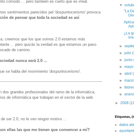
o cómodo ... pero también es cierto que es irreal.
▼
octub
"La D
nos sentimientos parecidos pel 'dospuntocerismo' provoca
Dec
ción de pensar que toda la sociedad es así
.
Aplica
Adm
¿La ge
irr
nca, creemos que los que somos 2.0 estamos más
lante ... pero quizás la verdad es que estamos un paso
►
sept
vocado de camino.
►
julio
(
►
junio
ociedad nunca será 2.0 ...
►
may
que se habla del movimiento '
dospuntocerismo
'.
►
abril
►
marz
►
febre
 dos grandes profesionales del ramo de la informática,
►
ener
ios de informática que trabajan en el sector de la web.
►
2008
(1
Etiquetas, 
de ser 2.0, no le ven ningún motivo ...
datos ab
on ellas las que me tienen que convencer a mí?
ayuntami