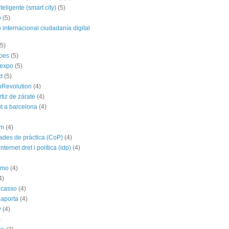
teligente (smart city)
(5)
o
(5)
 internacional ciudadanía digital
(5)
roes
(5)
yexpo
(5)
t
(5)
hRevolution
(4)
rtiz de zárate
(4)
t a barcelona
(4)
im
(4)
des de práctica (CoP)
(4)
nternet dret i política (idp)
(4)
imo
(4)
4)
icasso
(4)
 aporta
(4)
y
(4)
)