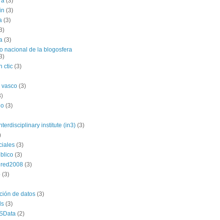
ra
(3)
in
(3)
a
(3)
3)
a
(3)
o nacional de la blogosfera
3)
 ctic
(3)
 vasco
(3)
3)
no
(3)
nterdisciplinary institute (in3)
(3)
)
ciales
(3)
blico
(3)
dred2008
(3)
p
(3)
ación de datos
(3)
ds
(3)
SData
(2)