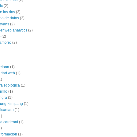
ic
(2)
 los ríos
(2)
mo de datos
(2)
 evans
(2)
ner web analytics
(2)
0
(2)
hamorro
(2)
elona
(1)
lidad web
(1)
1)
ra ecológica
(1)
rillo
(1)
angrà
(1)
jung-kim pang
(1)
alcántara
(1)
1)
ia cardenal
(1)
1)
 formación
(1)