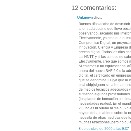
12 comentarios:
Unknown
dijo...
Buenos días acabo de descubrir t
tu entrada decirte que llevo po
observando, sacando mis interpre
Efectivamente, yo creo que el m
Compromiso Digital, un proyecto
Innovación, Ciencia y Empresa d
brecha digital. Todos los días 
las NNTT, y si las conoce no sab
Efectivamente, creo que somos 
Si estamos o no equivocados, aún
ahora del nuevo SAE 2.0 o la adm
digital, el certificado en empresa
que se denomine 2.0(ya que la i
está chip)siguen sin afrontar o s
de medios técnicos adecuados y
sufriendo algunos profesionales 
(los planes de formación continu
necesidades reales). En el mund
2.0. no es ni bueno ni malo. Si
hay un debate abierto sobre la n
necesita de otras medidas que l
muchas reflexiones, pero no quie
8 de octubre de 2009 a las 9:37