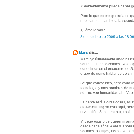
Y, evidentemente puede haber gen
Pero lo que no me gustaría es qu
necesario un cambio a la socieda
¿Cómo lo ves?
8 de octubre de 2009 a las 18:06
Manu
dijo...
Marc, yo últimamente ando basta
sobre las redes scoiales. No es
conocimos en el encuentro de S
grupo de gente hablando de sí mi
Sé que caricaturizo, pero cada 
tecnología y más nombres de nu
sé....no veo humanidad ahí. Vuelv
La gente está a otras cosas, asu
crowdsourcing ya está aquí, pero
revolución. Simplemente, pasó.
Y luego está lo de querer inven
desde hace años. A ver si ahora 
sociales los flujos, las convers