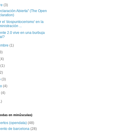
re
(3)
eclaración Abierta" (The Open
laration)
r el 'dospuntocerismo' en la
inistración ...
nte 2.0 vive en una burbuja
eal?
iembre
(1)
3)
(4)
o
(1)
(2)
o
(3)
ro
(4)
o
(4)
1)
(todas en minúsculas)
iertos (opendata)
(48)
ento de barcelona
(28)