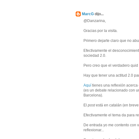
MarcG
dijo...
@Danzarina,
Gracias por la visita.
Primero dejarte claro que no ab
Efectivamente el desconocimiento
sociedad 2.0.
Pero creo que el verdadero quid d
Hay que tener una actitud 2.0 par
Aquí
tienes una reflexión acerca
(es un debate relacionado con un
Barcelona).
El
post
está en catalán (en breve l
Efectivamente el tema da para r
De entrada yo me contento con v
reflexionar...