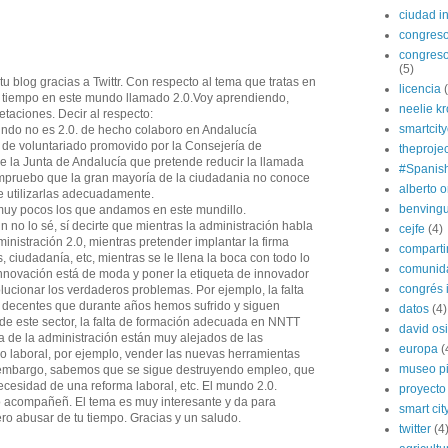
ciudad in
congres
congreso
(5)
u blog gracias a Twittr. Con respecto al tema que tratas en
licencia
co tiempo en este mundo llamado 2.0.Voy aprendiendo,
neelie k
taciones. Decir al respecto:
smartcit
undo no es 2.0. de hecho colaboro en Andalucía
 de voluntariado promovido por la Consejería de
theprojec
e la Junta de Andalucía que pretende reducir la llamada
#Spanis
compruebo que la gran mayoría de la ciudadania no conoce
alberto o
e utilizarlas adecuadamente.
benvingu
muy pocos los que andamos en este mundillo.
 no lo sé, sí decirte que mientras la administración habla
cejfe
(4)
inistración 2.0, mientras pretender implantar la firma
compart
s, ciudadanía, etc, mientras se le llena la boca con todo lo
comunida
nnovación está de moda y poner la etiqueta de innovador
congrés i
olucionar los verdaderos problemas. Por ejemplo, la falta
 decentes que durante años hemos sufrido y siguen
datos
(4)
de este sector, la falta de formación adecuada en NNTT
david os
a de la administración están muy alejados de las
europa
(
o laboral, por ejemplo, vender las nuevas herramientas
museo p
n embargo, sabemos que se sigue destruyendo empleo, que
ecesidad de una reforma laboral, etc. El mundo 2.0.
proyecto
o acompañeñ. El tema es muy interesante y da para
smart cit
ro abusar de tu tiempo. Gracias y un saludo.
twitter
(4