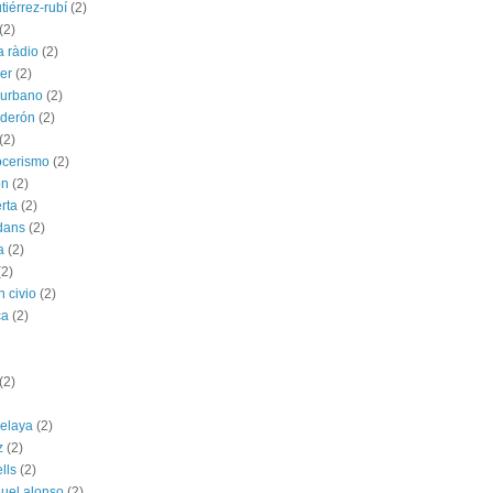
tiérrez-rubí
(2)
(2)
a ràdio
(2)
ber
(2)
l urbano
(2)
lderón
(2)
(2)
ocerismo
(2)
ón
(2)
rta
(2)
dans
(2)
a
(2)
(2)
n civio
(2)
ca
(2)
(2)
celaya
(2)
z
(2)
ells
(2)
uel alonso
(2)