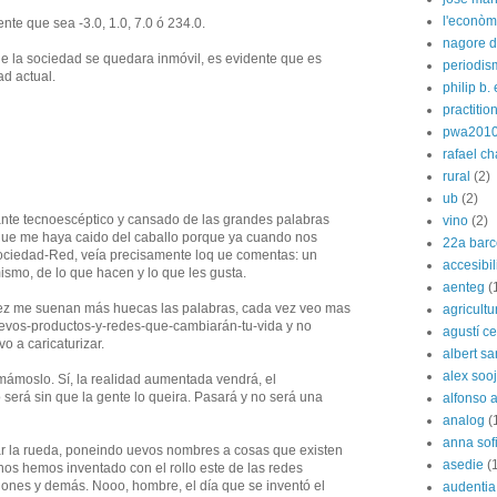
l'econòm
te que sea -3.0, 1.0, 7.0 ó 234.0.
nagore de
e la sociedad se quedara inmóvil, es evidente que es
periodis
d actual.
philip b.
practitio
pwa201
rafael c
rural
(2)
ub
(2)
nte tecnoescéptico y cansado de las grandes palabras
vino
(2)
 que me haya caido del caballo porque ya cuando nos
22a barc
ociedad-Red, veía precisamente loq ue comentas: un
accesibi
smo, de lo que hacen y lo que les gusta.
aenteg
(
vez me suenan más huecas las palabras, cada vez veo mas
agricultu
evos-productos-y-redes-que-cambiarán-tu-vida y no
agustí cer
o a caricaturizar.
albert s
alex soo
mámoslo. Sí, la realidad aumentada vendrá, el
 será sin que la gente lo queira. Pasará y no será una
alfonso 
analog
(
anna sof
tar la rueda, poneindo uevos nombres a cosas que existen
asedie
(
nos hemos inventado con el rollo este de las redes
aciones y demás. Nooo, hombre, el día que se inventó el
audentia