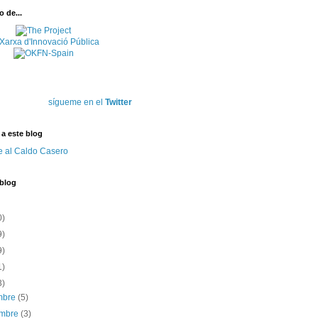
 de...
sígueme en el
Twitter
 a este blog
e al Caldo Casero
 blog
0)
9)
9)
1)
3)
embre
(5)
embre
(3)