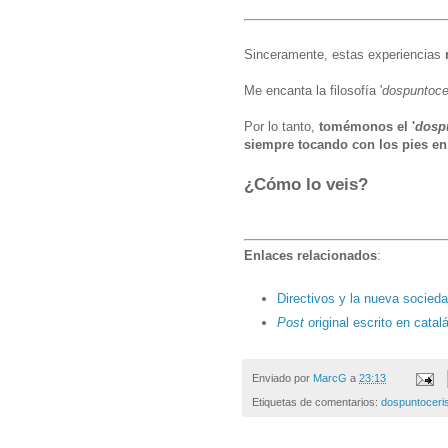
Sinceramente, estas experiencias
Me encanta la filosofía '
dospuntoce
Por lo tanto,
tomémonos el '
dosp
siempre tocando con los pies en
¿Cómo lo veis?
Enlaces relacionados
:
Directivos y la nueva socieda
Post
original escrito en catal
Enviado por
MarcG
a
23:13
Etiquetas de comentarios:
dospuntocer