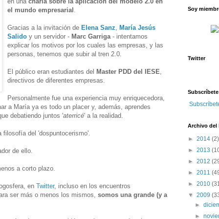
en una
charla sobre la aplicación del modelo 2.0 en
Soy miembro
el mundo empresarial
.
Gracias a la invitación de
Elena Sanz
,
María Jesús
Salido
y un servidor -
Marc Garriga
- intentamos
explicar los motivos por los cuales las empresas, y las
personas, tenemos que subir al tren 2.0.
Twitter
El público eran estudiantes del
Master PDD del IESE
,
directivos de diferentes empresas.
Subscríbete
Personalmente fue una experiencia muy enriquecedora,
Subscríbet
har a María ya es todo un placer y, además, aprendes
ue debatiendo juntos '
aterricé
' a la realidad.
Archivo del
filosofía del 'dospuntocerismo'.
►
2014
(2)
►
2013
(1
dor de ello.
►
2012
(2
enos a corto plazo.
►
2011
(4
►
2010
(3
logosfera, en
Twitter
, incluso en los encuentros
para ser más o menos los mismos,
somos una grande (y a
▼
2009
(3
►
dici
►
novi