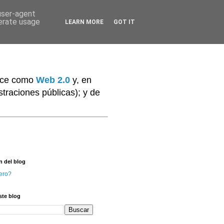
 user-agent
nerate usage
LEARN MORE
GOT IT
noce como
Web 2.0
y, en
traciones públicas); y de
n del blog
ero?
ste blog