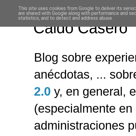
This site uses cookies from Google to deliver its servi
are shared with Google along with performance and secu
statistics, and to detect and address abuse.
Caldo Casero
Blog sobre experien
anécdotas, ... sob
2.0
y, en general, 
(especialmente en 
administraciones pú