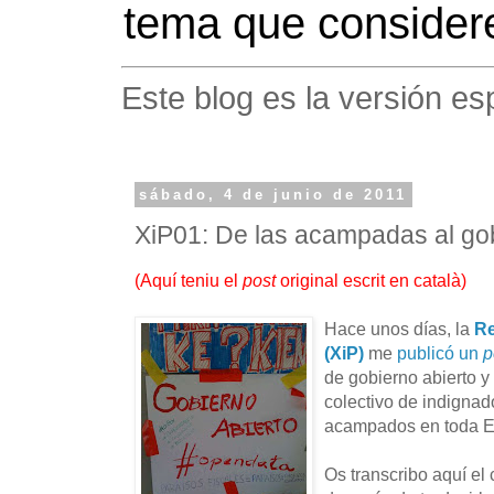
tema que considere
Este blog es la versión es
sábado, 4 de junio de 2011
XiP01: De las acampadas al gob
(
Aquí teniu el
post
original escrit en català
)
Hace unos días, la
Re
(XiP)
me
publicó un
p
de gobierno abierto y
colectivo de indignad
acampados en toda 
Os transcribo aquí el