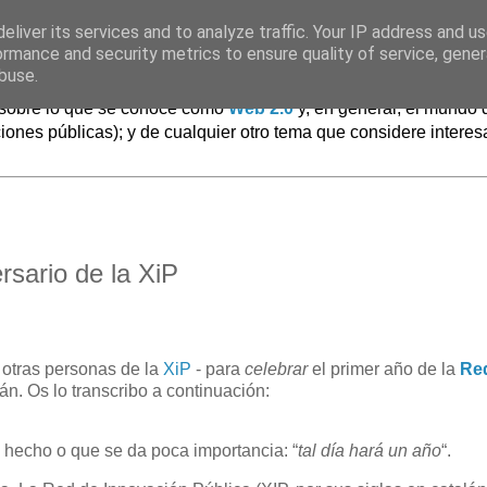
eliver its services and to analyze traffic. Your IP address and u
ormance and security metrics to ensure quality of service, gene
buse.
.. sobre lo que se conoce como
Web 2.0
y, en general, el mundo 
iones públicas); y de cualquier otro tema que considere interes
rsario de la XiP
 otras personas de la
XiP
- para
celebrar
el primer año de la
Re
án. Os lo transcribo a continuación:
n hecho o que se da poca importancia: “
tal día hará un año
“.