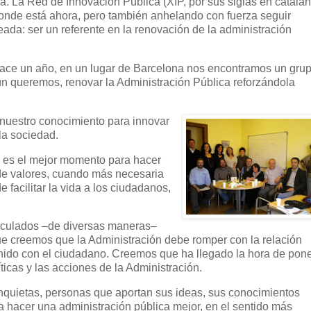
ia. La Red de Innovación Pública (XIP, por sus siglas en catalán
donde está ahora, pero también anhelando con fuerza seguir
eada: ser un referente en la renovación de la administración
ace un año, en un lugar de Barcelona nos encontramos un gru
ún queremos, renovar la Administración Pública reforzándola
r nuestro conocimiento para innovar
 la sociedad.
 es el mejor momento para hacer
 de valores, cuando más necesaria
e facilitar la vida a los ciudadanos,
culados –de diversas maneras–
ue creemos que la Administración debe romper con la relación
enido con el ciudadano. Creemos que ha llegado la hora de pon
íticas y las acciones de la Administración.
quietas, personas que aportan sus ideas, sus conocimientos
a hacer una administración pública mejor, en el sentido más