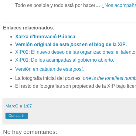
Todo es posible y todo está por hacer…
¿Nos acompañ
Enlaces relacionados
:
Xarxa d'Innovació Pública
.
Versión original de este
post
en el blog de la XiP
.
XiP02: El nuevo deseo de las organizaciones: el talento
XiP01: De les acampadas al gobierno abierto
.
Versión en catalán de este
post
.
La fotografía inicial del
post
es:
one is the loneliest num
El resto de fotografías son propiedad de la XiP bajo lic
MarcG
a
1:07
Compartir
No hay comentarios: