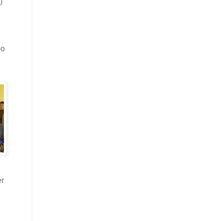
)
po
er