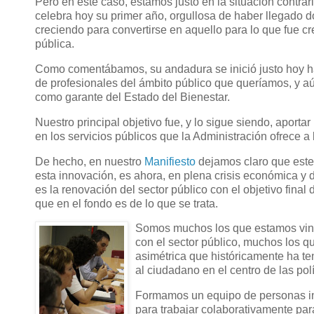
Pero en este caso, estamos justo en la situación contrar
celebra hoy su primer año, orgullosa de haber llegado 
creciendo para convertirse en aquello para lo que fue cr
pública.
Como comentábamos, su andadura se inició justo hoy h
de profesionales del ámbito público que queríamos, y a
como garante del Estado del Bienestar.
Nuestro principal objetivo fue, y lo sigue siendo, aporta
en los servicios públicos que la Administración ofrece a
De hecho, en nuestro
Manifiesto
dejamos claro que este
esta innovación, es ahora, en plena crisis económica y
es la renovación del sector público con el objetivo final d
que en el fondo es de lo que se trata.
Somos muchos los que estamos vin
con el sector público, muchos los q
asimétrica que históricamente ha t
al ciudadano en el centro de las pol
Formamos un equipo de personas in
para trabajar colaborativamente par