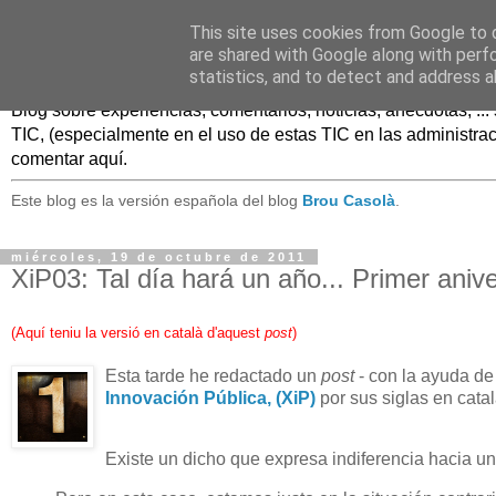
This site uses cookies from Google to d
Caldo Casero
are shared with Google along with perf
statistics, and to detect and address a
Blog sobre experiencias, comentarios, noticias, anécdotas, .
TIC, (especialmente en el uso de estas TIC en las administrac
comentar aquí.
Este blog es la versión española del blog
Brou Casolà
.
miércoles, 19 de octubre de 2011
XiP03: Tal día hará un año... Primer anive
(
Aquí teniu la versió en català d'aquest
post
)
Esta tarde he redactado un
post
- con la ayuda de
Innovación Pública, (XiP)
por sus siglas en catal
Existe un dicho que expresa indiferencia hacia u