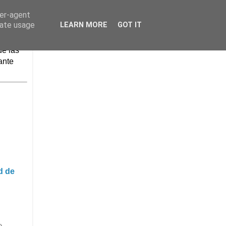
ser-agent
rate usage
LEARN MORE
GOT IT
de las
ante
d de