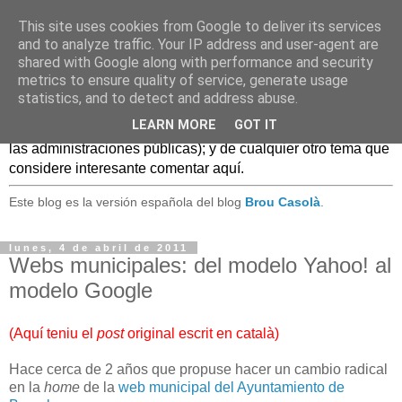
This site uses cookies from Google to deliver its services
Caldo Casero
and to analyze traffic. Your IP address and user-agent are
shared with Google along with performance and security
metrics to ensure quality of service, generate usage
Blog sobre experiencias, comentarios, noticias, anécdotas,
statistics, and to detect and address abuse.
... sobre lo que se conoce como
Web 2.0
y, en general, el
LEARN MORE
GOT IT
mundo de las TIC, (especialmente en el uso de estas TIC en
las administraciones públicas); y de cualquier otro tema que
considere interesante comentar aquí.
Este blog es la versión española del blog
Brou Casolà
.
lunes, 4 de abril de 2011
Webs municipales: del modelo Yahoo! al
modelo Google
(
Aquí teniu el
post
original escrit en català
)
Hace cerca de 2 años que propuse hacer un cambio radical
en la
home
de la
web municipal del Ayuntamiento de