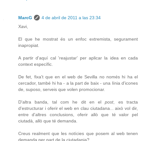
MarcG
4 de abril de 2011 a las 23:34
Xavi,
El que he mostrat és un enfoc extremista, segurament
inapropiat.
A partir d'aquí cal 'reajustar' per aplicar la idea en cada
context específic.
De fet, fixa't que en el web de Sevilla no només hi ha el
cercador, també hi ha - a la part de baix - una línia d'icones
de, suposo, serveis que volen promocionar.
D'altra banda, tal com he dit en el
post
, es tracta
d'estructurar i oferir el web en clau ciutadana... això vol dir,
entre d'altres conclusions, oferir allò que té valor pel
ciutadà, allò que té demanda.
Creus realment que les notícies que posem al web tenen
demanda per part de la ciutadania?