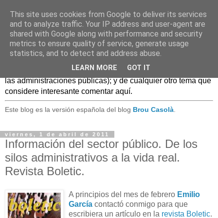
This site uses cookies from Google to deliver its services
Caldo Casero
and to analyze traffic. Your IP address and user-agent are
shared with Google along with performance and security
metrics to ensure quality of service, generate usage
Blog sobre experiencias, comentarios, noticias, anécdotas,
statistics, and to detect and address abuse.
... sobre lo que se conoce como
Web 2.0
y, en general, el
LEARN MORE
GOT IT
mundo de las TIC, (especialmente en el uso de estas TIC en
las administraciones públicas); y de cualquier otro tema que
considere interesante comentar aquí.
Este blog es la versión española del blog
Brou Casolà
.
viernes, 1 de abril de 2011
Información del sector público. De los
silos administrativos a la vida real.
Revista Boletic.
A principios del mes de febrero
Emilio
García
contactó conmigo para que
escribiera un artículo en la
revista Boletic
.