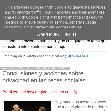
This site uses cookies from Google to deliver its services
Caldo Casero
and to analyze traffic. Your IP address and user-agent are
shared with Google along with performance and security
metrics to ensure quality of service, generate usage
Blog sobre experiencias, comentarios, noticias, anécdotas,
statistics, and to detect and address abuse.
... sobre lo que se conoce como
Web 2.0
y, en general, el
LEARN MORE
GOT IT
mundo de las TIC, (especialmente en el uso de estas TIC en
las administraciones públicas); y de cualquier otro tema que
considere interesante comentar aquí.
Este blog es la versión española del blog
Brou Casolà
.
martes, 28 de diciembre de 2010
Conclusiones y acciones sobre
privacidad en las redes sociales
(
Aquí teniu el
post
original escrit en català
)
Hoy hace dos meses exactos
que tuve el placer de moderar