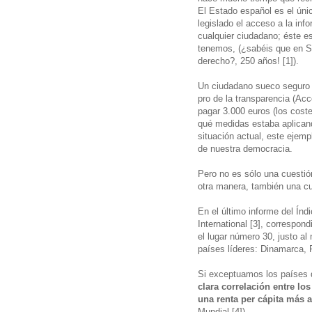
El Estado español es el úni
legislado el acceso a la in
cualquier ciudadano; éste es
tenemos, (¿sabéis que en S
derecho?, 250 años! [1]).
Un ciudadano sueco seguro 
pro de la transparencia (Ac
pagar 3.000 euros (los coste
qué medidas estaba aplicando
situación actual, este ejem
de nuestra democracia.
Pero no es sólo una cuesti
otra manera, también una c
En el último informe del Ín
International [3], correspon
el lugar número 30, justo al
países líderes: Dinamarca, 
Si exceptuamos los países 
clara correlación entre lo
una renta per cápita más a
Mundial [4]).