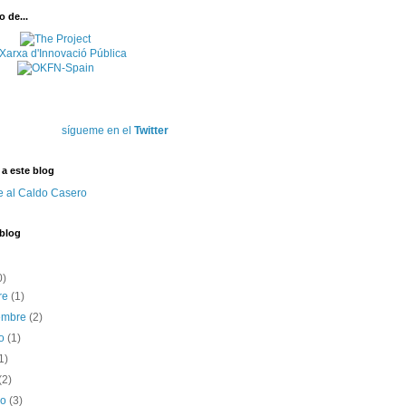
 de...
sígueme en el
Twitter
 a este blog
e al Caldo Casero
 blog
0)
re
(1)
iembre
(2)
to
(1)
1)
(2)
ro
(3)