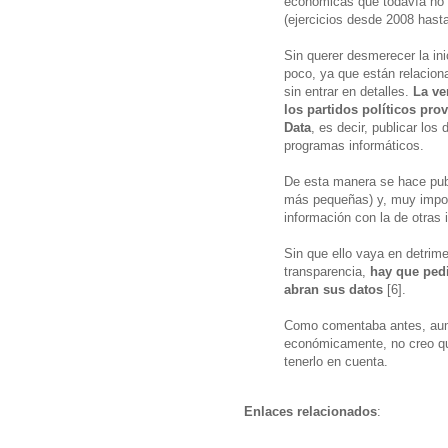
económicas que todavía no e
(ejercicios desde 2008 hasta
Sin querer desmerecer la ini
poco, ya que están relacion
sin entrar en detalles.
La ve
los partidos políticos pro
Data
, es decir, publicar los
programas informáticos.
De esta manera se hace publi
más pequeñas) y, muy import
información con la de otras 
Sin que ello vaya en detrime
transparencia,
hay que pedi
abran sus datos
[6].
Como comentaba antes, aume
económicamente, no creo que
tenerlo en cuenta.
Enlaces relacionados
: