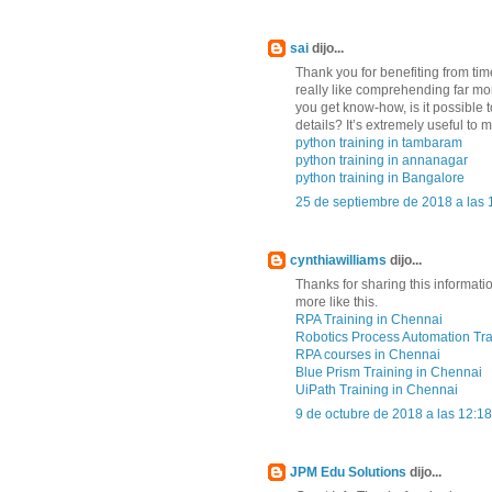
sai
dijo...
Thank you for benefiting from time 
really like comprehending far mor
you get know-how, is it possible 
details? It’s extremely useful to m
python training in tambaram
python training in annanagar
python training in Bangalore
25 de septiembre de 2018 a las 
cynthiawilliams
dijo...
Thanks for sharing this informati
more like this.
RPA Training in Chennai
Robotics Process Automation Tra
RPA courses in Chennai
Blue Prism Training in Chennai
UiPath Training in Chennai
9 de octubre de 2018 a las 12:18
JPM Edu Solutions
dijo...