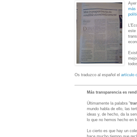
Ayer
más 
polít
L'Ec
este 
tran
econ
Exis
mejo
todo
Os traduzco al español el
artículo o
Más transparencia es ren
Últimamente la palabra "
tra
mundo habla de ello, las te
ideas y, de hecho, da la se
lo que no hemos hecho en l
Lo cierto es que hay un cole
hace mucho tiempo que recl