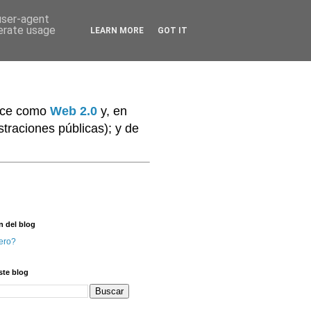
 user-agent
nerate usage
LEARN MORE
GOT IT
noce como
Web 2.0
y, en
traciones públicas); y de
n del blog
ero?
ste blog