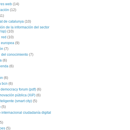
res web
(14)
ración
(12)
11)
tat de catalunya
(10)
ción de la información del sector
risp)
(10)
 red
(10)
 europea
(9)
ón
(7)
 del conocimiento
(7)
a
(6)
agenda
(6)
ón
(6)
a bcn
(6)
 democracy forum (pdf)
(6)
nnovación pública (XiP)
(6)
teligente (smart city)
(5)
o
(5)
 internacional ciudadanía digital
(5)
roes
(5)