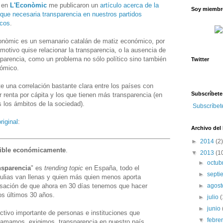
 en
L'Econòmic
me publicaron un
artículo acerca de la
Soy miembro
que necesaria transparencia en nuestros partidos
icos
.
onòmic es un semanario catalán de matiz económico, por
motivo quise relacionar la transparencia, o la ausencia de
sparencia, como un problema no sólo político sino también
Twitter
ómico.
te una correlación bastante clara entre los países con
Subscríbete
r renta por cápita y los que tienen más transparencia (en
s los ámbitos de la sociedad).
Subscríbet
riginal
:
Archivo del
►
2014
(2)
dible económicamente
.
▼
2013
(1
►
octub
nsparencia
" es
trending topic
en España, todo el
►
sept
rtulias van llenas y quien más quien menos aporta
►
agos
nsación de que ahora en 30 días tenemos que hacer
os últimos 30 años.
►
julio
(
►
junio
ctivo importante de personas e instituciones que
▼
febre
amamos, exigimos, transparencia en nuestro país.