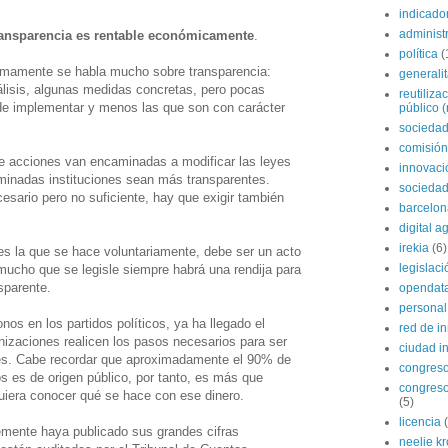
indicado
administ
ransparencia es rentable económicamente
.
política
(
mamente se habla mucho sobre transparencia:
generali
isis, algunas medidas concretas, pero pocas
reutiliza
de implementar y menos las que son con carácter
público (
sociedad
comisión
e acciones van encaminadas a modificar las leyes
innovaci
minadas instituciones sean más transparentes.
sociedad
esario pero no suficiente, hay que exigir también
barcelon
digital 
irekia
(6)
es la que se hace voluntariamente, debe ser un acto
legislaci
mucho que se legisle siempre habrá una rendija para
sparente.
opendat
personal
nos en los partidos políticos, ya ha llegado el
red de i
izaciones realicen los pasos necesarios para ser
ciudad in
es. Cabe recordar que aproximadamente el 90% de
congres
dos es de origen público, por tanto, es más que
congreso
uiera conocer qué se hace con ese dinero.
(5)
licencia
emente haya publicado sus grandes cifras
neelie k