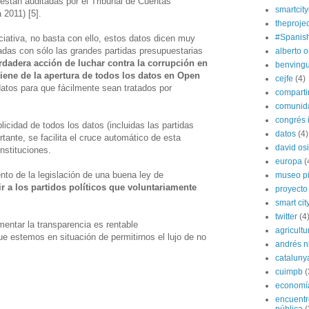
stán auditadas por el Tribunal de Cuentas
smartcit
 2011) [5].
theprojec
#Spanis
ciativa, no basta con ello, estos datos dicen muy
adas con sólo las grandes partidas presupuestarias
alberto o
rdadera acción de luchar contra la corrupción en
benvingu
viene de la apertura de todos los datos en Open
cejfe
(4)
 datos para que fácilmente sean tratados por
compart
comunida
congrés i
cidad de todos los datos (incluidas las partidas
datos
(4)
ante, se facilita el cruce automático de esta
david os
instituciones.
europa
(
nto de la legislación de una buena ley de
museo p
r a los partidos políticos que voluntariamente
proyecto
smart cit
twitter
(4
ntar la transparencia es rentable
agricultu
 estemos en situación de permitirnos el lujo de no
andrés n
cataluny
cuimpb
(
economí
encuentr