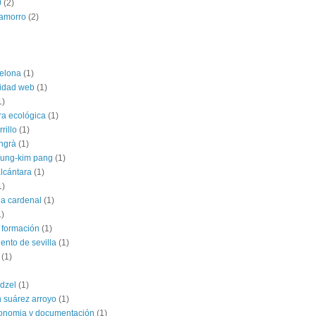
0
(2)
hamorro
(2)
elona
(1)
lidad web
(1)
1)
ra ecológica
(1)
rillo
(1)
angrà
(1)
jung-kim pang
(1)
alcántara
(1)
1)
ia cardenal
(1)
1)
 formación
(1)
ento de sevilla
(1)
(1)
dzel
(1)
 suárez arroyo
(1)
conomia y documentación
(1)