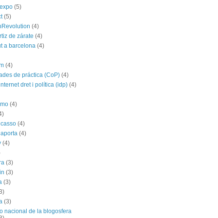
yexpo
(5)
t
(5)
hRevolution
(4)
rtiz de zárate
(4)
t a barcelona
(4)
im
(4)
des de práctica (CoP)
(4)
nternet dret i política (idp)
(4)
imo
(4)
4)
icasso
(4)
 aporta
(4)
y
(4)
)
ra
(3)
in
(3)
a
(3)
3)
a
(3)
o nacional de la blogosfera