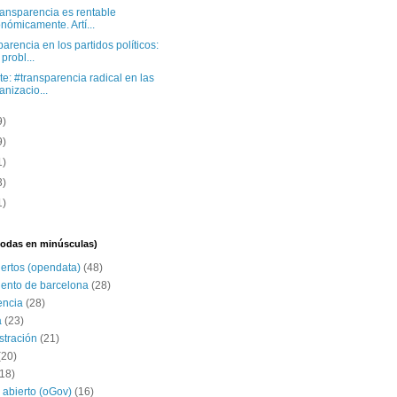
ransparencia es rentable
nómicamente. Artí...
arencia en los partidos políticos:
 probl...
e: #transparencia radical en las
anizacio...
9)
9)
1)
3)
1)
(todas en minúsculas)
iertos (opendata)
(48)
ento de barcelona
(28)
encia
(28)
a
(23)
stración
(21)
(20)
(18)
 abierto (oGov)
(16)