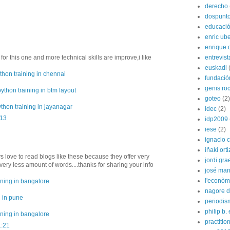
derecho
dospunt
educaci
enric ube
enrique 
entrevist
for this one and more technical skills are improve,i like
euskadi
thon training in chennai
fundació
genis ro
python training in btm layout
goteo
(2)
thon training in jayanagar
idec
(2)
:13
idp2009
iese
(2)
ignacio 
iñaki orti
ys love to read blogs like these because they offer very
jordi gra
very less amount of words....thanks for sharing your info
josé man
l'econòm
ining in bangalore
nagore de
g in pune
periodis
philip b.
ining in bangalore
practitio
1:21