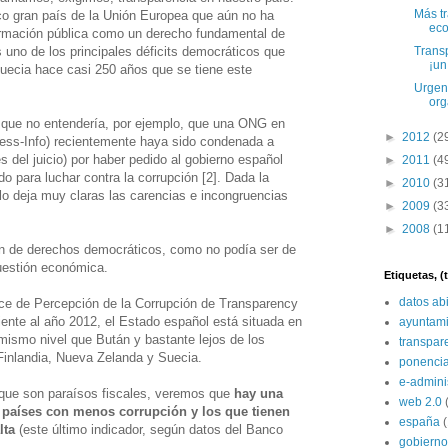
Más t
co gran país de la Unión Europea que aún no ha
eco
formación pública como un derecho fundamental de
Transp
 uno de los principales déficits democráticos que
¡un
uecia hace casi 250 años que se tiene este
Urgent
org
que no entendería, por ejemplo, que una ONG en
►
2012
(2
cess-Info) recientemente haya sido condenada a
s del juicio) por haber pedido al gobierno español
►
2011
(4
 para luchar contra la corrupción [2]. Dada la
►
2010
(3
plo deja muy claras las carencias e incongruencias
►
2009
(3
►
2008
(1
ón de derechos democráticos, como no podía ser de
uestión económica.
Etiquetas, 
datos ab
dice de Percepción de la Corrupción de Transparency
diente al año 2012, el Estado español está situada en
ayuntami
 mismo nivel que Bután y bastante lejos de los
transpar
Finlandia, Nueva Zelanda y Suecia.
ponenci
e-admini
que son paraísos fiscales, veremos que
hay una
web 2.0
s países con menos corrupción y los que tienen
españa
lta
(este último indicador, según datos del Banco
gobierno