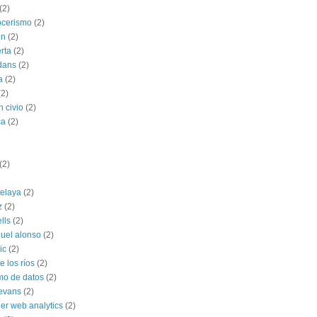
(2)
ocerismo
(2)
ón
(2)
rta
(2)
dans
(2)
a
(2)
(2)
n civio
(2)
ca
(2)
(2)
celaya
(2)
z
(2)
ells
(2)
uel alonso
(2)
ic
(2)
 los ríos
(2)
mo de datos
(2)
 evans
(2)
ner web analytics
(2)