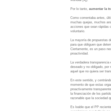
Por lo tanto,
aumentar la t
Como comentaba antes, últi
muchas quejas, muchos anál
acciones que sean rápidas 
voluntario.
La mayoría de propuestas d
para que obliguen que deter
Ciertamente, es un paso nec
proactividad.
La verdadera transparencia 
deseado y no obligado, por 
aquel que no quiera ser tran
En este sentido, y centrándo
momento de que estas organ
proactivamente transparent
la financiación de los parti
razonable que la sociedad q
Es loable que el PP recient