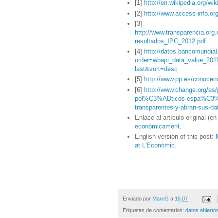
[1]
http://en.wikipedia.org/
[2]
http://www.access-info.o
[3]
http://www.transparencia.o
resultados_IPC_2012.pdf
[4]
http://datos.bancomundia
order=wbapi_data_value_201
last&sort=desc
[5]
http://www.pp.es/conocen
[6]
http://www.change.org/es/
pol%C3%ADticos-espa%C3%B1o
transparentes-y-abran-sus-da
Enlace al artículo original (en
econòmicament
.
English version of this post:
at L'Econòmic
.
Enviado por
MarcG
a
15:07
Etiquetas de comentarios:
datos abierto