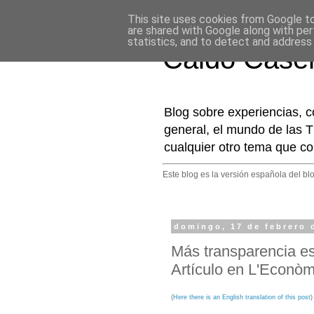
This site uses cookies from Google to 
are shared with Google along with per
statistics, and to detect and address
Caldo Case
Blog sobre experiencias, c
general, el mundo de las T
cualquier otro tema que co
Este blog es la versión española del bl
domingo, 17 de febrero 
Más transparencia e
Artículo en L'Econòm
(
Here there is an English translation of this post
)