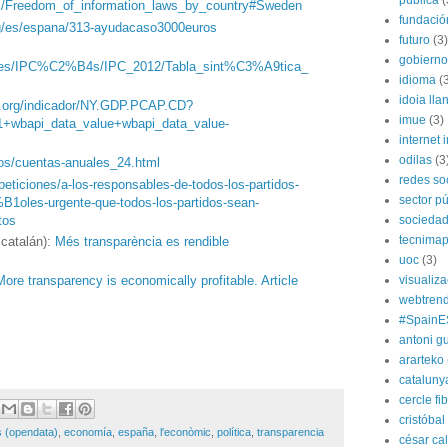
pública
(
wiki/Freedom_of_information_laws_by_country#Sweden
fundación
rg/es/espana/313-ayudacaso3000euros
futuro
(3)
gobierno
rg.es/IPC%C2%B4s/IPC_2012/Tabla_sint%C3%A9tica_
idioma
(
idoia lla
l.org/indicador/NY.GDP.PCAP.CD?
imue
(3)
1+wbapi_data_value+wbapi_data_value-
internet i
odilas
(3
os/cuentas-anuales_24.html
redes so
peticiones/a-los-responsables-de-todos-los-partidos-
sector pú
les-urgente-que-todos-los-partidos-sean-
tos
socieda
tecnima
 catalán):
Més transparència es rendible
uoc
(3)
visualiz
More transparency is economically profitable. Article
webtren
#SpainE
antoni gu
ararteko
cataluny
cercle fi
cristóba
s (opendata)
,
economía
,
españa
,
l'econòmic
,
política
,
transparencia
césar ca