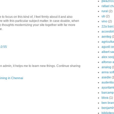
pwa201
rafael c
rural
(2)
ub
(2)
to focus on this kind of, I feel firmly about it and also
e with this particular subject matter. In case doable, when
vino
(2)
to thoughts modernizing your site together with far more
22a barc
e.
accesibi
aenteg
(
agricultu
agustí cer
10:55
albert s
alex soo
alfonso 
on admin, it helps me to learn new things. Continue sharing
analog
(
anna sof
asedie
(
ining in Chennai
audentia
ayuntami
barcamp
bbva
(1)
ben bran
benjamín
bibliote