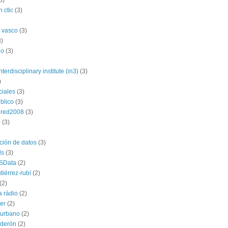
3)
 ctic
(3)
 vasco
(3)
3)
no
(3)
nterdisciplinary institute (in3)
(3)
)
ciales
(3)
blico
(3)
dred2008
(3)
p
(3)
ación de datos
(3)
ds
(3)
SData
(2)
tiérrez-rubí
(2)
(2)
a ràdio
(2)
ber
(2)
l urbano
(2)
lderón
(2)