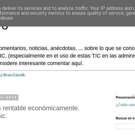
deliver its services and to analyze traffic. Your IP address and
formance and security metrics to ensure quality of service, ge
 abuse.
ro
omentarios, noticias, anécdotas, ... sobre lo que se co
IC, (especialmente en el uso de estas TIC en las adminis
nsidere interesante comentar aquí.
og
Brou Casolà
.
de 2013
Presentació
¿Caldo cas
s rentable económicamente.
ic.
Buscar en e