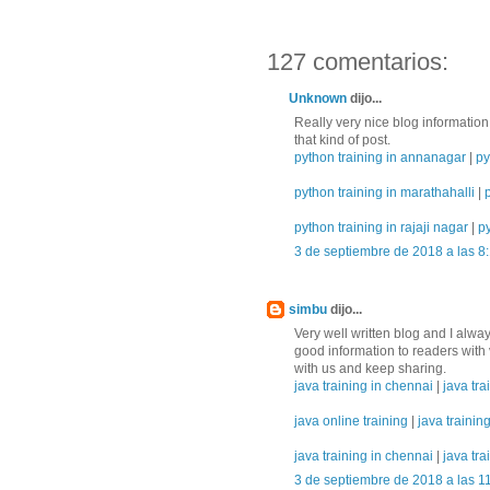
127 comentarios:
Unknown
dijo...
Really very nice blog information 
that kind of post.
python training in annanagar
|
py
python training in marathahalli
|
python training in rajaji nagar
|
py
3 de septiembre de 2018 a las 8
simbu
dijo...
Very well written blog and I alwa
good information to readers with 
with us and keep sharing.
java training in chennai
|
java tra
java online training
|
java trainin
java training in chennai
|
java tra
3 de septiembre de 2018 a las 1