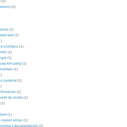
0
(2)
hamorro
(2)
elona
(1)
lidad web
(1)
1)
ra ecológica
(1)
rillo
(1)
angrà
(1)
jung-kim pang
(1)
alcántara
(1)
1)
ia cardenal
(1)
1)
 formación
(1)
ento de sevilla
(1)
(1)
dzel
(1)
 suárez arroyo
(1)
conomia y documentación
(1)