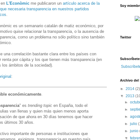
 en
L'Econòmic
me publicaron un
artículo acerca de la
Soy miembro
que necesaria transparencia en nuestros partidos
icos
.
onòmic es un semanario catalán de matiz económico, por
motivo quise relacionar la transparencia, o la ausencia de
sparencia, como un problema no sólo político sino también
Twitter
ómico.
te una correlación bastante clara entre los países con
Subscríbete
r renta por cápita y los que tienen más transparencia (en
s los ámbitos de la sociedad).
Subscríbet
riginal
:
Archivo del
►
2014
(2)
dible económicamente
.
▼
2013
(1
►
octub
nsparencia
" es
trending topic
en España, todo el
►
sept
rtulias van llenas y quien más quien menos aporta
►
agos
nsación de que ahora en 30 días tenemos que hacer
os últimos 30 años.
►
julio
(
►
junio
ctivo importante de personas e instituciones que
▼
febre
amamos, exigimos, transparencia en nuestro país.