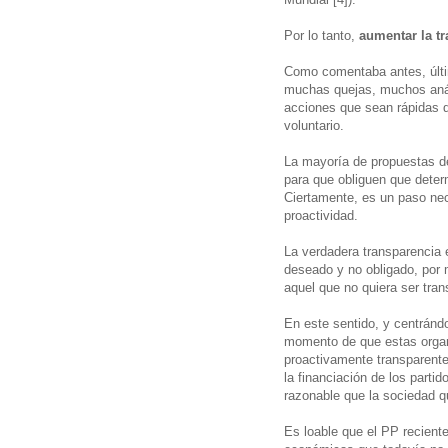
Por lo tanto,
aumentar la t
Como comentaba antes, últi
muchas quejas, muchos anál
acciones que sean rápidas 
voluntario.
La mayoría de propuestas d
para que obliguen que deter
Ciertamente, es un paso nec
proactividad.
La verdadera transparencia 
deseado y no obligado, por 
aquel que no quiera ser tran
En este sentido, y centrándo
momento de que estas organ
proactivamente transparent
la financiación de los parti
razonable que la sociedad q
Es loable que el PP recient