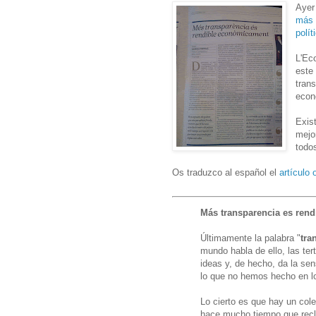
Ayer
más 
polít
L'Ec
este 
tran
econ
Exis
mejo
todo
Os traduzco al español el
artículo o
Más transparencia es ren
Últimamente la palabra "
tra
mundo habla de ello, las te
ideas y, de hecho, da la se
lo que no hemos hecho en l
Lo cierto es que hay un cole
hace mucho tiempo que recl