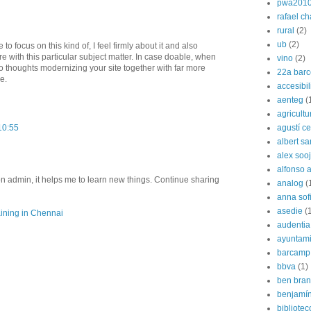
pwa201
rafael c
rural
(2)
ub
(2)
to focus on this kind of, I feel firmly about it and also
e with this particular subject matter. In case doable, when
vino
(2)
to thoughts modernizing your site together with far more
22a barc
e.
accesibi
aenteg
(
agricultu
agustí cer
10:55
albert s
alex soo
alfonso 
on admin, it helps me to learn new things. Continue sharing
analog
(
anna sof
asedie
(
ining in Chennai
audentia
ayuntami
barcamp
bbva
(1)
ben bran
benjamín
bibliote