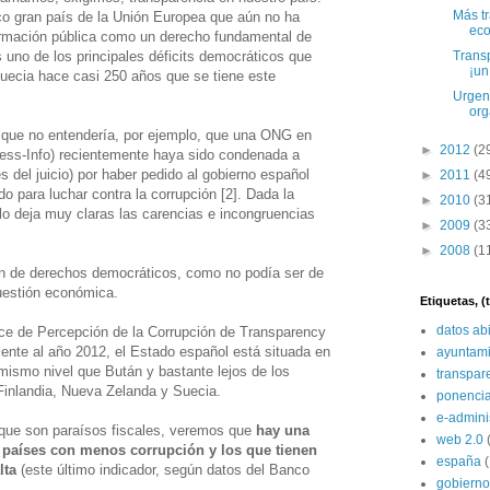
Más t
co gran país de la Unión Europea que aún no ha
eco
formación pública como un derecho fundamental de
Transp
 uno de los principales déficits democráticos que
¡un
uecia hace casi 250 años que se tiene este
Urgent
org
que no entendería, por ejemplo, que una ONG en
►
2012
(2
cess-Info) recientemente haya sido condenada a
s del juicio) por haber pedido al gobierno español
►
2011
(4
 para luchar contra la corrupción [2]. Dada la
►
2010
(3
plo deja muy claras las carencias e incongruencias
►
2009
(3
►
2008
(1
ón de derechos democráticos, como no podía ser de
uestión económica.
Etiquetas, 
datos ab
dice de Percepción de la Corrupción de Transparency
diente al año 2012, el Estado español está situada en
ayuntami
 mismo nivel que Bután y bastante lejos de los
transpar
Finlandia, Nueva Zelanda y Suecia.
ponenci
e-admini
que son paraísos fiscales, veremos que
hay una
web 2.0
s países con menos corrupción y los que tienen
españa
lta
(este último indicador, según datos del Banco
gobierno