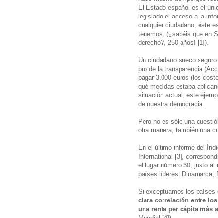
El Estado español es el úni
legislado el acceso a la in
cualquier ciudadano; éste es
tenemos, (¿sabéis que en S
derecho?, 250 años! [1]).
Un ciudadano sueco seguro 
pro de la transparencia (Ac
pagar 3.000 euros (los coste
qué medidas estaba aplicando
situación actual, este ejem
de nuestra democracia.
Pero no es sólo una cuesti
otra manera, también una c
En el último informe del Ín
International [3], correspon
el lugar número 30, justo al
países líderes: Dinamarca, 
Si exceptuamos los países 
clara correlación entre lo
una renta per cápita más a
Mundial [4]).