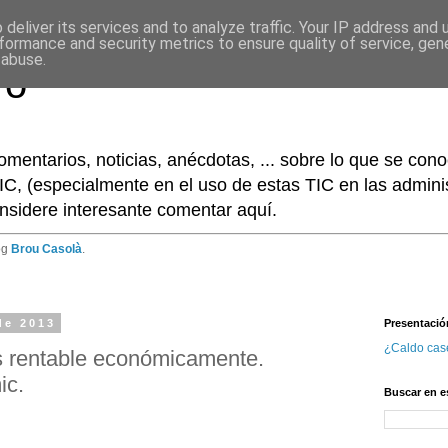
deliver its services and to analyze traffic. Your IP address and
formance and security metrics to ensure quality of service, ge
 abuse.
ro
omentarios, noticias, anécdotas, ... sobre lo que se co
IC, (especialmente en el uso de estas TIC en las adminis
nsidere interesante comentar aquí.
og
Brou Casolà
.
de 2013
Presentació
¿Caldo cas
s rentable económicamente.
ic.
Buscar en e