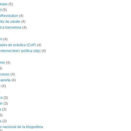
yexpo
(5)
t
(5)
hRevolution
(4)
rtiz de zárate
(4)
t a barcelona
(4)
im
(4)
des de práctica (CoP)
(4)
nternet dret i política (idp)
(4)
imo
(4)
4)
icasso
(4)
 aporta
(4)
y
(4)
)
ra
(3)
in
(3)
a
(3)
3)
a
(3)
o nacional de la blogosfera