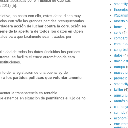
stán auditadas por el Tribunal de Cuentas
smartcit
 2011) [5].
theprojec
#Spanis
ciativa, no basta con ello, estos datos dicen muy
adas con sólo las grandes partidas presupuestarias
alberto o
rdadera acción de luchar contra la corrupción en
benvingu
viene de la apertura de todos los datos en Open
cejfe
(4)
 datos para que fácilmente sean tratados por
compart
comunida
congrés i
cidad de todos los datos (incluidas las partidas
datos
(4)
ante, se facilita el cruce automático de esta
david os
instituciones.
europa
(
nto de la legislación de una buena ley de
museo p
r a los partidos políticos que voluntariamente
proyecto
smart cit
twitter
(4
ntar la transparencia es rentable
agricultu
 estemos en situación de permitirnos el lujo de no
andrés n
cataluny
cuimpb
(
economí
encuentr