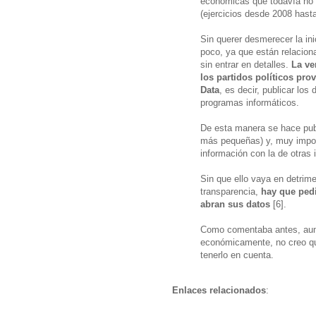
económicas que todavía no e
(ejercicios desde 2008 hasta
Sin querer desmerecer la ini
poco, ya que están relacion
sin entrar en detalles.
La ve
los partidos políticos pro
Data
, es decir, publicar los
programas informáticos.
De esta manera se hace publi
más pequeñas) y, muy import
información con la de otras 
Sin que ello vaya en detrime
transparencia,
hay que pedi
abran sus datos
[6].
Como comentaba antes, aume
económicamente, no creo que
tenerlo en cuenta.
Enlaces relacionados
: