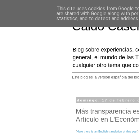
This site uses cookies from Google to 
are shared with Google along with per
statistics, and to detect and address
Caldo Case
Blog sobre experiencias, c
general, el mundo de las T
cualquier otro tema que co
Este blog es la versión española del bl
domingo, 17 de febrero 
Más transparencia e
Artículo en L'Econòm
(
Here there is an English translation of this post
)