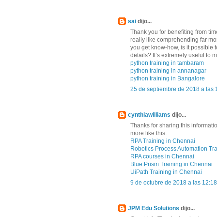
sai
dijo...
Thank you for benefiting from time 
really like comprehending far mor
you get know-how, is it possible 
details? It’s extremely useful to m
python training in tambaram
python training in annanagar
python training in Bangalore
25 de septiembre de 2018 a las 
cynthiawilliams
dijo...
Thanks for sharing this informati
more like this.
RPA Training in Chennai
Robotics Process Automation Tra
RPA courses in Chennai
Blue Prism Training in Chennai
UiPath Training in Chennai
9 de octubre de 2018 a las 12:18
JPM Edu Solutions
dijo...