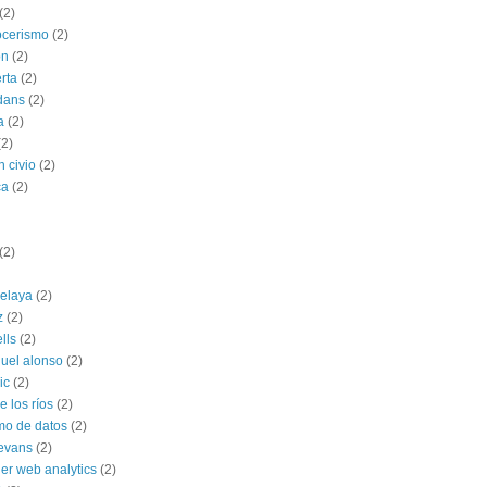
(2)
ocerismo
(2)
ón
(2)
rta
(2)
dans
(2)
a
(2)
(2)
n civio
(2)
ca
(2)
(2)
celaya
(2)
z
(2)
ells
(2)
uel alonso
(2)
ic
(2)
 los ríos
(2)
mo de datos
(2)
 evans
(2)
ner web analytics
(2)