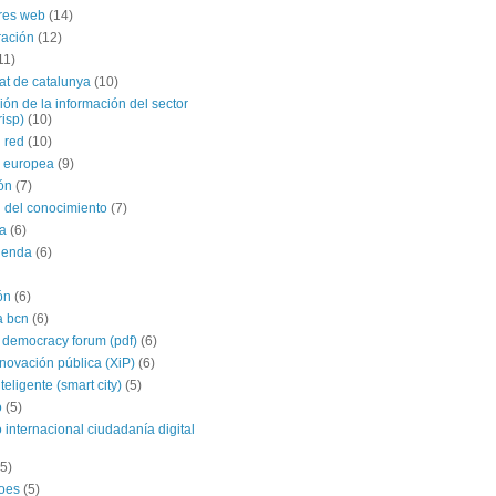
res web
(14)
ración
(12)
11)
tat de catalunya
(10)
ción de la información del sector
risp)
(10)
 red
(10)
 europea
(9)
ón
(7)
 del conocimiento
(7)
a
(6)
agenda
(6)
ón
(6)
a bcn
(6)
 democracy forum (pdf)
(6)
nnovación pública (XiP)
(6)
teligente (smart city)
(5)
o
(5)
 internacional ciudadanía digital
(5)
roes
(5)