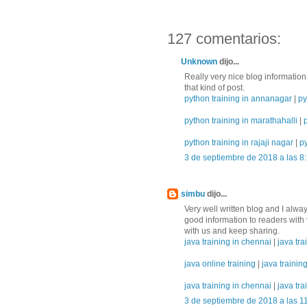
127 comentarios:
Unknown
dijo...
Really very nice blog information 
that kind of post.
python training in annanagar
|
py
python training in marathahalli
|
python training in rajaji nagar
|
py
3 de septiembre de 2018 a las 8
simbu
dijo...
Very well written blog and I alwa
good information to readers with 
with us and keep sharing.
java training in chennai
|
java tra
java online training
|
java trainin
java training in chennai
|
java tra
3 de septiembre de 2018 a las 1