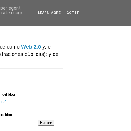
 user-agent
nerate usage
LEARN MORE
GOT IT
noce como
Web 2.0
y, en
traciones públicas); y de
n del blog
ero?
ste blog