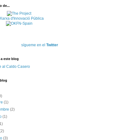
 de...
sígueme en el
Twitter
 a este blog
e al Caldo Casero
 blog
0)
re
(1)
iembre
(2)
to
(1)
1)
(2)
ro
(3)