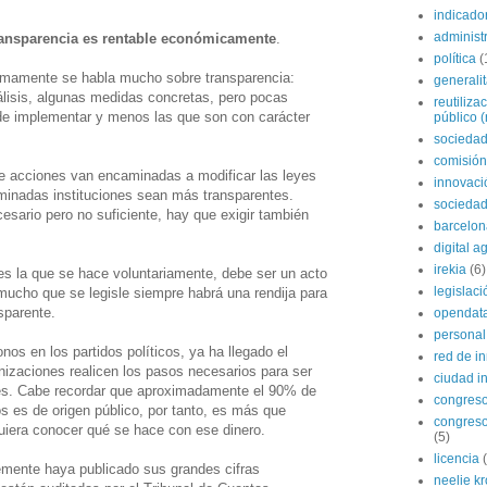
indicado
administ
ransparencia es rentable económicamente
.
política
(
mamente se habla mucho sobre transparencia:
generali
isis, algunas medidas concretas, pero pocas
reutiliza
de implementar y menos las que son con carácter
público (
sociedad
comisión
e acciones van encaminadas a modificar las leyes
innovaci
minadas instituciones sean más transparentes.
sociedad
esario pero no suficiente, hay que exigir también
barcelon
digital 
irekia
(6)
es la que se hace voluntariamente, debe ser un acto
legislaci
mucho que se legisle siempre habrá una rendija para
sparente.
opendat
personal
nos en los partidos políticos, ya ha llegado el
red de i
izaciones realicen los pasos necesarios para ser
ciudad in
es. Cabe recordar que aproximadamente el 90% de
congres
dos es de origen público, por tanto, es más que
congreso
uiera conocer qué se hace con ese dinero.
(5)
licencia
emente haya publicado sus grandes cifras
neelie k