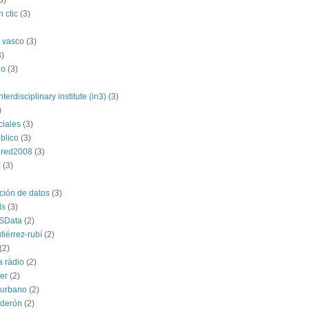
3)
 ctic
(3)
 vasco
(3)
3)
no
(3)
nterdisciplinary institute (in3)
(3)
)
ciales
(3)
blico
(3)
dred2008
(3)
p
(3)
ación de datos
(3)
ds
(3)
SData
(2)
tiérrez-rubí
(2)
(2)
a ràdio
(2)
ber
(2)
l urbano
(2)
lderón
(2)