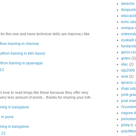
derecho
dospunt
educaci
enric ube
enrique 
entrevist
for this one and more technical skills are improve,i like
euskadi
thon training in chennai
fundació
genis ro
python training in btm layout
goteo
(2)
thon training in jayanagar
idec
(2)
:13
idp2009
iese
(2)
ignacio 
iñaki orti
ys love to read blogs like these because they offer very
jordi gra
very less amount of words....thanks for sharing your info
josé man
l'econòm
ining in bangalore
nagore de
g in pune
periodis
philip b.
ining in bangalore
practitio
1:21