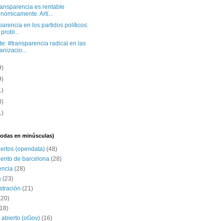
ransparencia es rentable
nómicamente. Artí...
arencia en los partidos políticos:
 probl...
e: #transparencia radical en las
anizacio...
9)
9)
1)
3)
1)
(todas en minúsculas)
iertos (opendata)
(48)
ento de barcelona
(28)
encia
(28)
a
(23)
stración
(21)
(20)
(18)
 abierto (oGov)
(16)