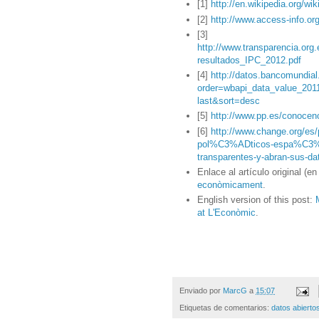
[1]
http://en.wikipedia.org/
[2]
http://www.access-info.o
[3]
http://www.transparencia.o
resultados_IPC_2012.pdf
[4]
http://datos.bancomundia
order=wbapi_data_value_201
last&sort=desc
[5]
http://www.pp.es/conocen
[6]
http://www.change.org/es/
pol%C3%ADticos-espa%C3%B1o
transparentes-y-abran-sus-da
Enlace al artículo original (en
econòmicament
.
English version of this post:
at L'Econòmic
.
Enviado por
MarcG
a
15:07
Etiquetas de comentarios:
datos abierto