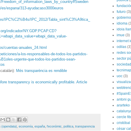
pública
(
wiki/Freedom_of_information_laws_by_country#Sweden
fundación
rg/es/espana/313-ayudacaso3000euros
futuro
(3)
gobierno
rg.es/IPC%C2%B4s/IPC_2012/Tabla_sint%C3%A9tica_
idioma
(
idoia lla
l.org/indicador/NY.GDP.PCAP.CD?
imue
(3)
1+wbapi_data_value+wbapi_data_value-
internet i
odilas
(3
os/cuentas-anuales_24.html
redes so
peticiones/a-los-responsables-de-todos-los-partidos-
sector pú
les-urgente-que-todos-los-partidos-sean-
tos
socieda
tecnima
 catalán):
Més transparència es rendible
uoc
(3)
visualiz
More transparency is economically profitable. Article
webtren
#SpainE
antoni gu
ararteko
cataluny
cercle fi
cristóba
s (opendata)
,
economía
,
españa
,
l'econòmic
,
política
,
transparencia
césar ca