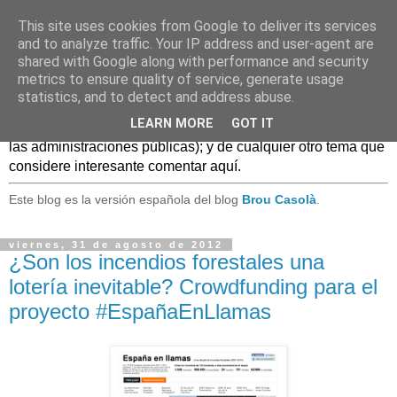
This site uses cookies from Google to deliver its services
Caldo Casero
and to analyze traffic. Your IP address and user-agent are
shared with Google along with performance and security
metrics to ensure quality of service, generate usage
Blog sobre experiencias, comentarios, noticias, anécdotas,
statistics, and to detect and address abuse.
... sobre lo que se conoce como
Web 2.0
y, en general, el
LEARN MORE
GOT IT
mundo de las TIC, (especialmente en el uso de estas TIC en
las administraciones públicas); y de cualquier otro tema que
considere interesante comentar aquí.
Este blog es la versión española del blog
Brou Casolà
.
viernes, 31 de agosto de 2012
¿Son los incendios forestales una
lotería inevitable? Crowdfunding para el
proyecto #EspañaEnLlamas